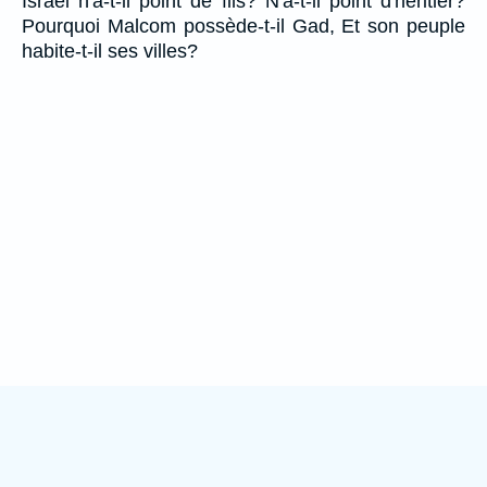
Israël n'a-t-il point de fils? N'a-t-il point d'héritier?
Pourquoi Malcom possède-t-il Gad, Et son peuple
habite-t-il ses villes?