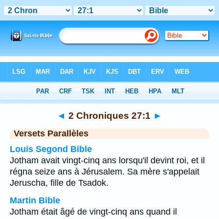
Bible
>
2 Chroniques
>
Chapitre 27
> Verset 1
◄
2 Chroniques 27:1
►
Versets Parallèles
Louis Segond Bible
Jotham avait vingt-cinq ans lorsqu'il devint roi, et il
régna seize ans à Jérusalem. Sa mère s'appelait
Jeruscha, fille de Tsadok.
Martin Bible
Jotham était âgé de vingt-cinq ans quand il