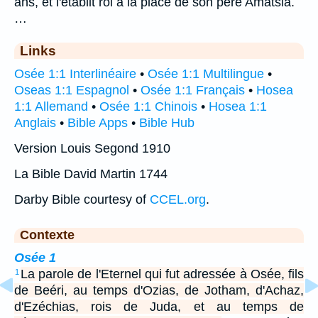
ans, et l'établit roi à la place de son père Amatsia.
…
Links
Osée 1:1 Interlinéaire
•
Osée 1:1 Multilingue
•
Oseas 1:1 Espagnol
•
Osée 1:1 Français
•
Hosea
1:1 Allemand
•
Osée 1:1 Chinois
•
Hosea 1:1
Anglais
•
Bible Apps
•
Bible Hub
Version Louis Segond 1910
La Bible David Martin 1744
Darby Bible courtesy of
CCEL.org
.
Contexte
Osée 1
La parole de l'Eternel qui fut adressée à Osée, fils
1
de Beéri, au temps d'Ozias, de Jotham, d'Achaz,
d'Ezéchias, rois de Juda, et au temps de