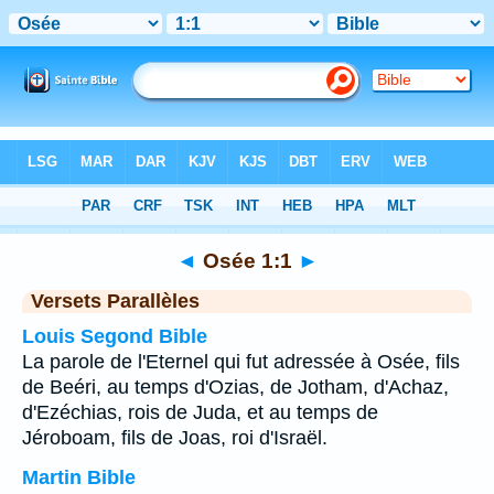
Bible
>
Osée
>
Chapitre 1
> Verset 1
◄
Osée 1:1
►
Versets Parallèles
Louis Segond Bible
La parole de l'Eternel qui fut adressée à Osée, fils
de Beéri, au temps d'Ozias, de Jotham, d'Achaz,
d'Ezéchias, rois de Juda, et au temps de
Jéroboam, fils de Joas, roi d'Israël.
Martin Bible