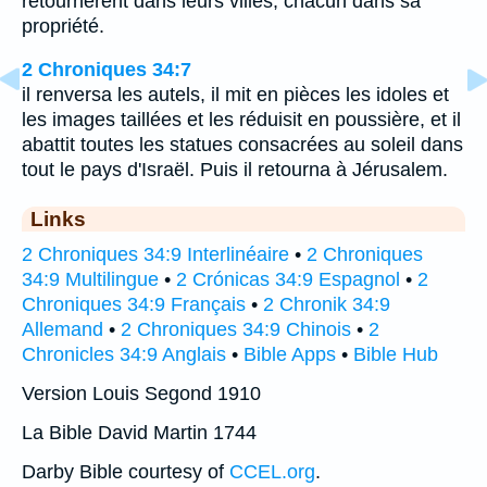
retournèrent dans leurs villes, chacun dans sa
propriété.
2 Chroniques 34:7
il renversa les autels, il mit en pièces les idoles et
les images taillées et les réduisit en poussière, et il
abattit toutes les statues consacrées au soleil dans
tout le pays d'Israël. Puis il retourna à Jérusalem.
Links
2 Chroniques 34:9 Interlinéaire
•
2 Chroniques
34:9 Multilingue
•
2 Crónicas 34:9 Espagnol
•
2
Chroniques 34:9 Français
•
2 Chronik 34:9
Allemand
•
2 Chroniques 34:9 Chinois
•
2
Chronicles 34:9 Anglais
•
Bible Apps
•
Bible Hub
Version Louis Segond 1910
La Bible David Martin 1744
Darby Bible courtesy of
CCEL.org
.