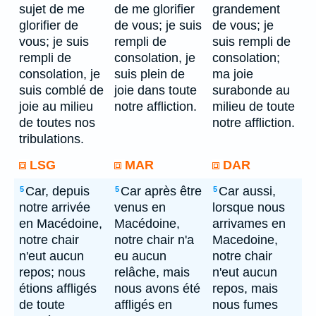
sujet de me
de me glorifier
grandement
glorifier de
de vous; je suis
de vous; je
vous; je suis
rempli de
suis rempli de
rempli de
consolation, je
consolation;
consolation, je
suis plein de
ma joie
suis comblé de
joie dans toute
surabonde au
joie au milieu
notre affliction.
milieu de toute
de toutes nos
notre affliction.
tribulations.
LSG
MAR
DAR
Car, depuis
Car après être
Car aussi,
5
5
5
notre arrivée
venus en
lorsque nous
en Macédoine,
Macédoine,
arrivames en
notre chair
notre chair n'a
Macedoine,
n'eut aucun
eu aucun
notre chair
repos; nous
relâche, mais
n'eut aucun
étions affligés
nous avons été
repos, mais
de toute
affligés en
nous fumes