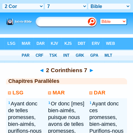
Bible
> 2 Corinthiens 7
◄
2 Corinthiens 7
►
Chapitres Parallèles
LSG
MAR
DAR
Ayant donc
Or donc [mes]
Ayant donc
1
1
1
de telles
bien-aimés,
ces
promesses,
puisque nous
promesses,
bien-aimés,
avons de telles
bien-aimes,
purifions-nous
promesses,
Purifions-nous