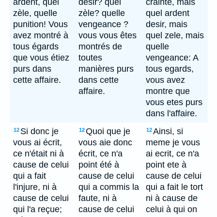
ardent, quel
désir? quel
crainte, mais
zèle, quelle
zèle? quelle
quel ardent
punition! Vous
vengeance ?
desir, mais
avez montré à
vous vous êtes
quel zele, mais
tous égards
montrés de
quelle
que vous étiez
toutes
vengeance: A
purs dans
manières purs
tous egards,
cette affaire.
dans cette
vous avez
affaire.
montre que
vous etes purs
dans l'affaire.
Si donc je
Quoi que je
Ainsi, si
12
12
12
vous ai écrit,
vous aie donc
meme je vous
ce n'était ni à
écrit, ce n'a
ai ecrit, ce n'a
cause de celui
point été à
point ete à
qui a fait
cause de celui
cause de celui
l'injure, ni à
qui a commis la
qui a fait le tort
cause de celui
faute, ni à
ni à cause de
qui l'a reçue;
cause de celui
celui à qui on