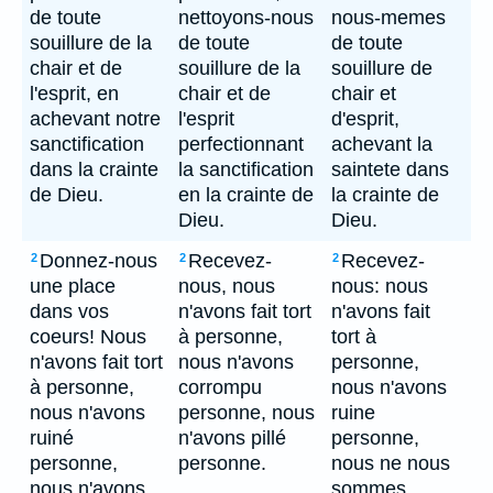
de toute
nettoyons-nous
nous-memes
souillure de la
de toute
de toute
chair et de
souillure de la
souillure de
l'esprit, en
chair et de
chair et
achevant notre
l'esprit
d'esprit,
sanctification
perfectionnant
achevant la
dans la crainte
la sanctification
saintete dans
de Dieu.
en la crainte de
la crainte de
Dieu.
Dieu.
Donnez-nous
Recevez-
Recevez-
2
2
2
une place
nous, nous
nous: nous
dans vos
n'avons fait tort
n'avons fait
coeurs! Nous
à personne,
tort à
n'avons fait tort
nous n'avons
personne,
à personne,
corrompu
nous n'avons
nous n'avons
personne, nous
ruine
ruiné
n'avons pillé
personne,
personne,
personne.
nous ne nous
nous n'avons
sommes