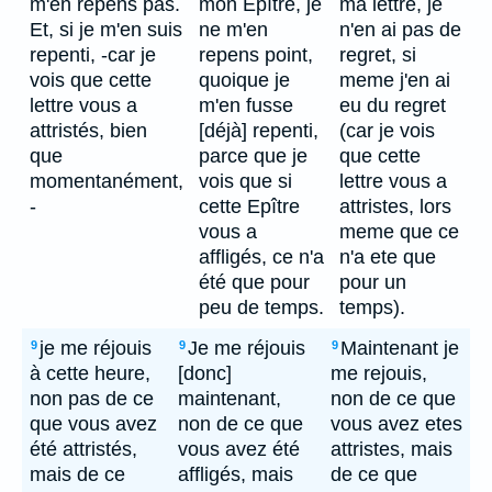
m'en repens pas.
mon Epître, je
ma lettre, je
Et, si je m'en suis
ne m'en
n'en ai pas de
repenti, -car je
repens point,
regret, si
vois que cette
quoique je
meme j'en ai
lettre vous a
m'en fusse
eu du regret
attristés, bien
[déjà] repenti,
(car je vois
que
parce que je
que cette
momentanément,
vois que si
lettre vous a
-
cette Epître
attristes, lors
vous a
meme que ce
affligés, ce n'a
n'a ete que
été que pour
pour un
peu de temps.
temps).
je me réjouis
Je me réjouis
Maintenant je
9
9
9
à cette heure,
[donc]
me rejouis,
non pas de ce
maintenant,
non de ce que
que vous avez
non de ce que
vous avez etes
été attristés,
vous avez été
attristes, mais
mais de ce
affligés, mais
de ce que