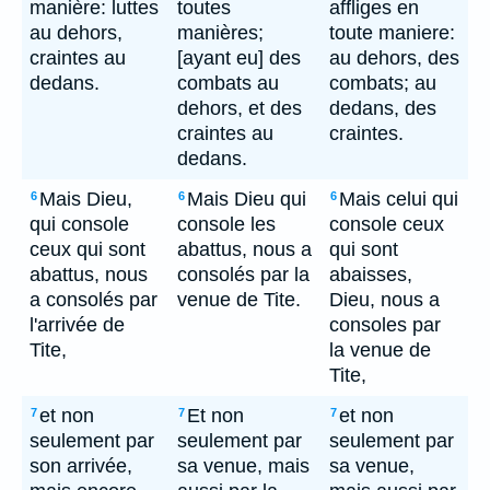
manière: luttes
toutes
affliges en
au dehors,
manières;
toute maniere:
craintes au
[ayant eu] des
au dehors, des
dedans.
combats au
combats; au
dehors, et des
dedans, des
craintes au
craintes.
dedans.
Mais Dieu,
Mais Dieu qui
Mais celui qui
6
6
6
qui console
console les
console ceux
ceux qui sont
abattus, nous a
qui sont
abattus, nous
consolés par la
abaisses,
a consolés par
venue de Tite.
Dieu, nous a
l'arrivée de
consoles par
Tite,
la venue de
Tite,
et non
Et non
et non
7
7
7
seulement par
seulement par
seulement par
son arrivée,
sa venue, mais
sa venue,