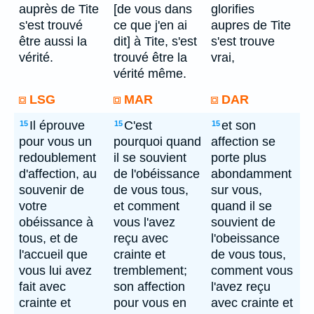
auprès de Tite
[de vous dans
glorifies
s'est trouvé
ce que j'en ai
aupres de Tite
être aussi la
dit] à Tite, s'est
s'est trouve
vérité.
trouvé être la
vrai,
vérité même.
LSG
MAR
DAR
Il éprouve
C'est
et son
15
15
15
pour vous un
pourquoi quand
affection se
redoublement
il se souvient
porte plus
d'affection, au
de l'obéissance
abondamment
souvenir de
de vous tous,
sur vous,
votre
et comment
quand il se
obéissance à
vous l'avez
souvient de
tous, et de
reçu avec
l'obeissance
l'accueil que
crainte et
de vous tous,
vous lui avez
tremblement;
comment vous
fait avec
son affection
l'avez reçu
crainte et
pour vous en
avec crainte et