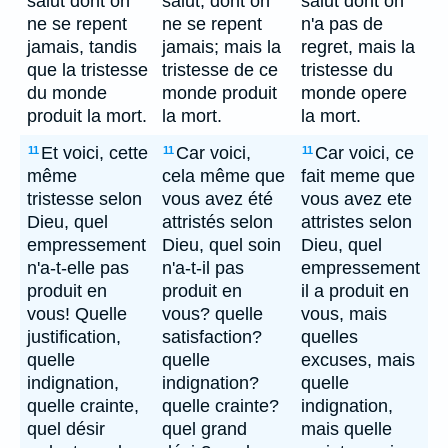
salut dont on
salut, dont on
salut dont on
ne se repent
ne se repent
n'a pas de
jamais, tandis
jamais; mais la
regret, mais la
que la tristesse
tristesse de ce
tristesse du
du monde
monde produit
monde opere
produit la mort.
la mort.
la mort.
Et voici, cette
Car voici,
Car voici, ce
11
11
11
même
cela même que
fait meme que
tristesse selon
vous avez été
vous avez ete
Dieu, quel
attristés selon
attristes selon
empressement
Dieu, quel soin
Dieu, quel
n'a-t-elle pas
n'a-t-il pas
empressement
produit en
produit en
il a produit en
vous! Quelle
vous? quelle
vous, mais
justification,
satisfaction?
quelles
quelle
quelle
excuses, mais
indignation,
indignation?
quelle
quelle crainte,
quelle crainte?
indignation,
quel désir
quel grand
mais quelle