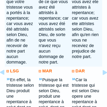
que votre
de ce que vous
vous avez ete
tristesse vous
avez été
attristes à
a portés à la
attristés à
repentance;
repentance;
repentance; car
car vous avez
car vous avez
vous avez été
ete attristes
été attristés
attristés selon
selon Dieu,
selon Dieu,
Dieu, de sorte
afin qu'en rien
afin de ne
que vous
vous ne
recevoir de
n'avez reçu
receviez de
notre part
aucun
prejudice de
aucun
dommage de
notre part.
dommage.
notre part.
LSG
MAR
DAR
En effet, la
Puisque la
Car la
10
10
10
tristesse selon
tristesse qui est
tristesse qui
Dieu produit
selon Dieu,
est selon Dieu
une
produit une
opere une
repentance à
repentance à
repentance à