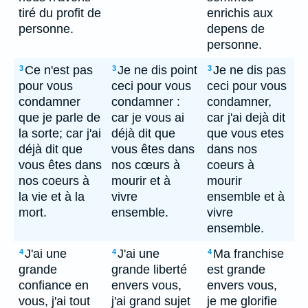
tiré du profit de
enrichis aux
personne.
depens de
personne.
Ce n'est pas
Je ne dis point
Je ne dis pas
3
3
3
pour vous
ceci pour vous
ceci pour vous
condamner
condamner :
condamner,
que je parle de
car je vous ai
car j'ai dejà dit
la sorte; car j'ai
déjà dit que
que vous etes
déjà dit que
vous êtes dans
dans nos
vous êtes dans
nos cœurs à
coeurs à
nos coeurs à
mourir et à
mourir
la vie et à la
vivre
ensemble et à
mort.
ensemble.
vivre
ensemble.
J'ai une
J'ai une
Ma franchise
4
4
4
grande
grande liberté
est grande
confiance en
envers vous,
envers vous,
vous, j'ai tout
j'ai grand sujet
je me glorifie