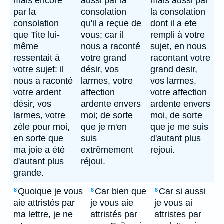
mais encore
aussi par la
mais aussi par
par la
consolation
la consolation
consolation
qu'il a reçue de
dont il a ete
que Tite lui-
vous; car il
rempli à votre
même
nous a raconté
sujet, en nous
ressentait à
votre grand
racontant votre
votre sujet: il
désir, vos
grand desir,
nous a raconté
larmes, votre
vos larmes,
votre ardent
affection
votre affection
désir, vos
ardente envers
ardente envers
larmes, votre
moi; de sorte
moi, de sorte
zèle pour moi,
que je m'en
que je me suis
en sorte que
suis
d'autant plus
ma joie a été
extrêmement
rejoui.
d'autant plus
réjoui.
grande.
Quoique je vous
Car bien que
Car si aussi
8
8
8
aie attristés par
je vous aie
je vous ai
ma lettre, je ne
attristés par
attristes par