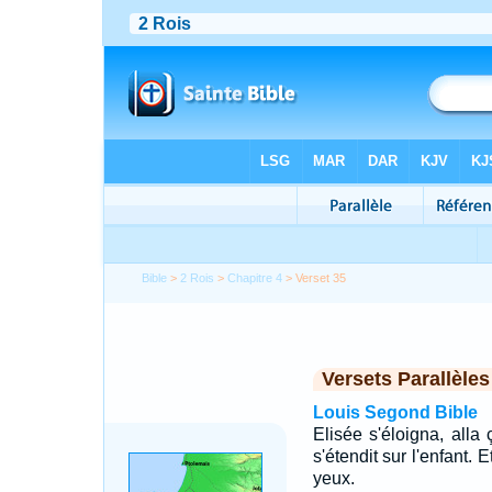
Bible
>
2 Rois
>
Chapitre 4
> Verset 35
Versets Parallèles
Louis Segond Bible
Elisée s'éloigna, alla
s'étendit sur l'enfant. E
yeux.