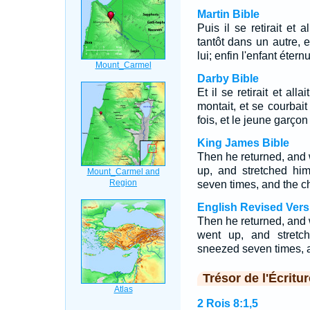
Martin Bible
Puis il se retirait et 
tantôt dans un autre, e
lui; enfin l'enfant étern
Darby Bible
Et il se retirait et alla
montait, et se courbait
fois, et le jeune garçon
King James Bible
Then he returned, and 
up, and stretched hi
seven times, and the c
English Revised Vers
Then he returned, and 
went up, and stretc
sneezed seven times, a
Trésor de l'Écritur
2 Rois 8:1,5