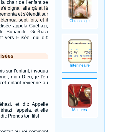
t la chair de l'enfant se
s'éloigna, alla çà et là
remonta et s'étendit sur
 éternua sept fois, et il
Elisée appela Guéhazi,
ette Sunamite. Guéhazi
nt vers Elisée, qui dit:
isées
fois sur l'enfant, invoqua
ternel, mon Dieu, je t'en
 cet enfant revienne au
hazi, et dit: Appelle
éhazi l'appela, et elle
dit: Prends ton fils!
acontait au roi comment