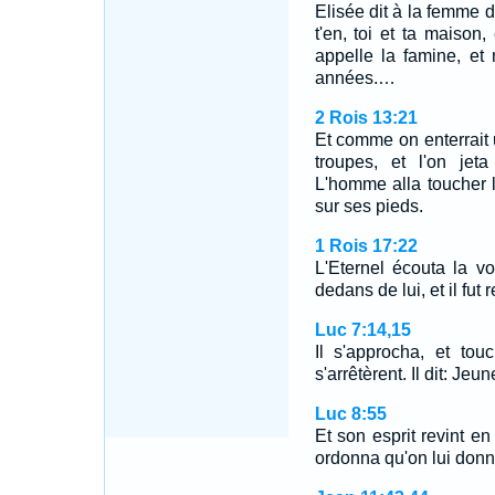
Elisée dit à la femme don
t'en, toi et ta maison,
appelle la famine, et
années.…
2 Rois 13:21
Et comme on enterrait
troupes, et l'on jet
L'homme alla toucher le
sur ses pieds.
1 Rois 17:22
L'Eternel écouta la voi
dedans de lui, et il fut 
Luc 7:14,15
Il s'approcha, et tou
s'arrêtèrent. Il dit: Jeu
Luc 8:55
Et son esprit revint en 
ordonna qu'on lui donn