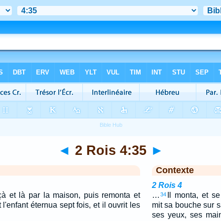
◄
2 Rois 4:35
►
Contexte
2 Rois 4
 çà et là par la maison, puis remonta et
…
Il monta, et se
34
t l'enfant éternua sept fois, et il ouvrit les
mit sa bouche sur 
ses yeux, ses main