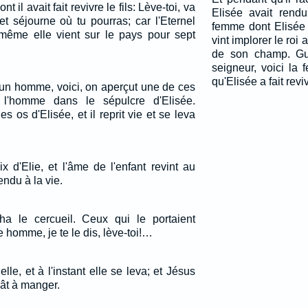
t il avait fait revivre le fils: Lève-toi, va
Elisée avait rend
 et séjourne où tu pourras; car l'Eternel
femme dont Elisée av
 même elle vient sur le pays pour sept
vint implorer le roi
de son champ. Gué
seigneur, voici la 
qu'Elisée a fait revi
 un homme, voici, on aperçut une de ces
a l'homme dans le sépulcre d'Elisée.
s os d'Elisée, et il reprit vie et se leva
x d'Elie, et l'âme de l'enfant revint au
rendu à la vie.
cha le cercueil. Ceux qui le portaient
ne homme, je te le dis, lève-toi!…
elle, et à l'instant elle se leva; et Jésus
ât à manger.