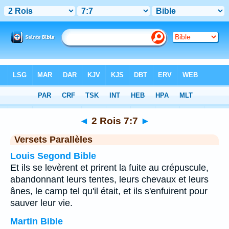
Bible
>
2 Rois
>
Chapitre 7
> Verset 7
◄
2 Rois 7:7
►
Versets Parallèles
Louis Segond Bible
Et ils se levèrent et prirent la fuite au crépuscule,
abandonnant leurs tentes, leurs chevaux et leurs
ânes, le camp tel qu'il était, et ils s'enfuirent pour
sauver leur vie.
Martin Bible