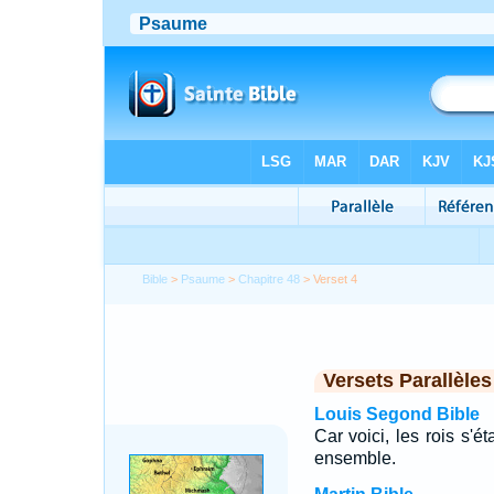
Bible
>
Psaume
>
Chapitre 48
> Verset 4
Versets Parallèles
Louis Segond Bible
Car voici, les rois s'ét
ensemble.