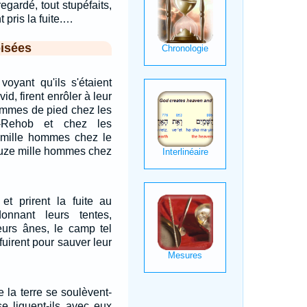
 regardé, tout stupéfaits,
t pris la fuite.…
isées
voyant qu'ils s'étaient
d, firent enrôler à leur
hommes de pied chez les
-Rehob et chez les
 mille hommes chez le
ouze mille hommes chez
 et prirent la fuite au
onnant leurs tentes,
eurs ânes, le camp tel
enfuirent pour sauver leur
e la terre se soulèvent-
se liguent-ils avec eux