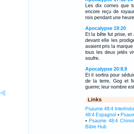
Les dix cornes que tu
encore reçu de royau
rois pendant une heure
Apocalypse 19:20
Et la bête fut prise, et
devant elle les prodig
avaient pris la marque 
tous les deux jetés v
soufre.
Apocalypse 20:8,9
Et il sortira pour sédu
de la terre, Gog et 
guerre; leur nombre es
Links
Psaume 48:4 Interlinéa
48:4 Espagnol
•
Psaum
•
Psaume 48:4 Chinoi
Bible Hub