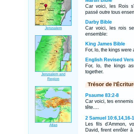
Martin Bible
Car voici, les Rois s
passé outre tous ense
Darby Bible
Car voici, les rois s
ensemble:
King James Bible
For, lo, the kings were
English Revised Vers
For, lo, the kings a
together.
Trésor de l'Écritur
Psaume 83:2-8
Car voici, tes ennemis 
tête.…
2 Samuel 10:6,14,16-
Les fils d'Ammon, vo
David, firent enrôler 