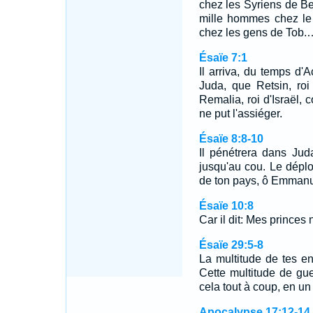
chez les Syriens de B
mille hommes chez le
chez les gens de Tob.
Ésaïe 7:1
Il arriva, du temps d'A
Juda, que Retsin, roi
Remalia, roi d'Israël, 
ne put l'assiéger.
Ésaïe 8:8-10
Il pénétrera dans Juda
jusqu'au cou. Le dépl
de ton pays, ô Emman
Ésaïe 10:8
Car il dit: Mes princes 
Ésaïe 29:5-8
La multitude de tes e
Cette multitude de gue
cela tout à coup, en un
Apocalypse 17:12-14