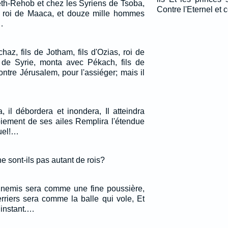
eth-Rehob et chez les Syriens de Tsoba,
Contre l'Eternel et c
 roi de Maaca, et douze mille hommes
…
chaz, fils de Jotham, fils d'Ozias, roi de
 de Syrie, monta avec Pékach, fils de
contre Jérusalem, pour l'assiéger; mais il
, il débordera et inondera, Il atteindra
oiement de ses ailes Remplira l'étendue
uel!…
ne sont-ils pas autant de rois?
nnemis sera comme une fine poussière,
rriers sera comme la balle qui vole, Et
 instant.…