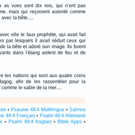
 as vues sont dix rois, qui n'ont pas
me, mais qui reçoivent autorité comme
 avec la bête.…
 avec elle le faux prophète, qui avait fait
es par lesquels il avait séduit ceux qui
de la bête et adoré son image. Ils furent
ivants dans l'étang ardent de feu et de
ire les nations qui sont aux quatre coins
Magog, afin de les rassembler pour la
t comme le sable de la mer.…
ire
•
Psaume 48:4 Multilingue
•
Salmos
e 48:4 Français
•
Psalm 48:4 Allemand
s
•
Psalm 48:4 Anglais
•
Bible Apps
•