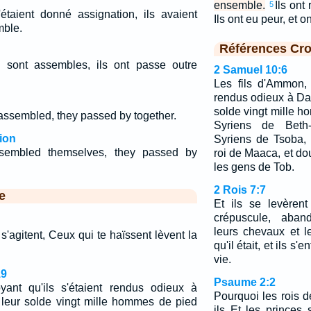
ensemble.
Ils ont
5
'étaient donné assignation, ils avaient
Ils ont eu peur, et on
mble.
Références Cro
e sont assembles, ils ont passe outre
2 Samuel 10:6
Les fils d'Ammon, 
rendus odieux à Davi
solde vingt mille 
 assembled, they passed by together.
Syriens de Beth
ion
Syriens de Tsoba,
ssembled themselves, they passed by
roi de Maaca, et d
les gens de Tob.
2 Rois 7:7
e
Et ils se levèrent
crépuscule, aband
leurs chevaux et l
s'agitent, Ceux qui te haïssent lèvent la
qu'il était, et ils s'
vie.
19
Psaume 2:2
yant qu'ils s'étaient rendus odieux à
Pourquoi les rois d
à leur solde vingt mille hommes de pied
ils Et les princes 