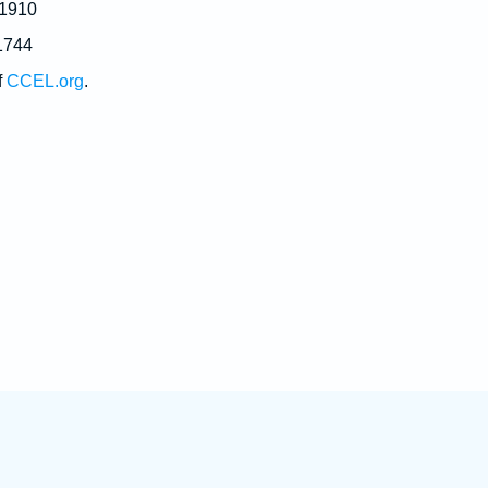
 1910
1744
f
CCEL.org
.