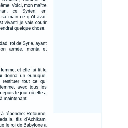
-même: Voici, mon maître
an, ce Syrien, en
 sa main ce qu'il avait
st vivant! je vais courir
btiendrai quelque chose.
ad, roi de Syrie, ayant
son armée, monta et
femme, et elle lui fit le
 lui donna un eunuque,
s restituer tout ce qui
e femme, avec tous les
epuis le jour où elle a
'à maintenant.
t à répondre: Retourne,
uedalia, fils d'Achikam,
ue le roi de Babylone a