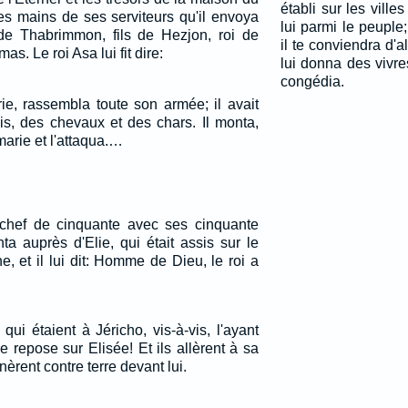
établi sur les ville
e les mains de ses serviteurs qu'il envoya
lui parmi le peuple
de Thabrimmon, fils de Hezjon, roi de
il te conviendra d'a
as. Le roi Asa lui fit dire:
lui donna des vivre
congédia.
ie, rassembla toute son armée; il avait
ois, des chevaux et des chars. Il monta,
arie et l'attaqua.…
 chef de cinquante avec ses cinquante
 auprès d'Elie, qui était assis sur le
 et il lui dit: Homme de Dieu, le roi a
qui étaient à Jéricho, vis-à-vis, l'ayant
lie repose sur Elisée! Et ils allèrent à sa
nèrent contre terre devant lui.