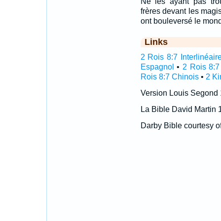
Ne les ayant pas trou
frères devant les magist
ont bouleversé le monde
Links
2 Rois 8:7 Interlinéair
Espagnol
•
2 Rois 8:7
Rois 8:7 Chinois
•
2 Ki
Version Louis Segond
La Bible David Martin 
Darby Bible courtesy o