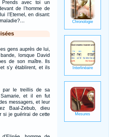
: Prends avec toi un
-devant de l'homme de
ui l'Eternel, en disant:
e maladie?…
isées
des gens auprès de lui,
e bande, lorsque David
pes de son maître. Ils
t s'y établirent, et ils
par le treillis de sa
amarie, et il en fut
r des messagers, et leur
ltez Baal-Zebub, dieu
 si je guérirai de cette
r d'Elisée, homme de