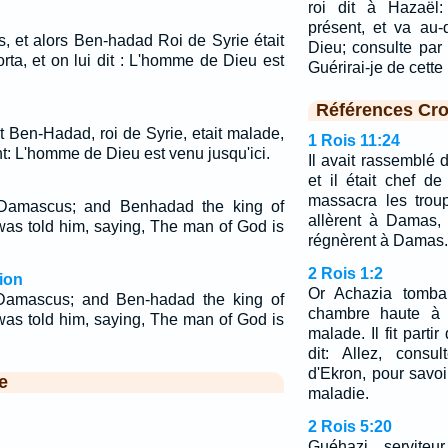
roi dit à Hazaël
présent, et va au
, et alors Ben-hadad Roi de Syrie était
Dieu; consulte par l
rta, et on lui dit : L'homme de Dieu est
Guérirai-je de cett
Références Cro
t Ben-Hadad, roi de Syrie, etait malade,
1 Rois 11:24
ant: L'homme de Dieu est venu jusqu'ici.
Il avait rassemblé 
et il était chef d
massacra les trou
Damascus; and Benhadad the king of
allèrent à Damas, e
 was told him, saying, The man of God is
régnèrent à Damas.
2 Rois 1:2
ion
Or Achazia tomba 
Damascus; and Ben-hadad the king of
chambre haute à S
 was told him, saying, The man of God is
malade. Il fit parti
dit: Allez, consu
d'Ekron, pour savoir
e
maladie.
2 Rois 5:20
Guéhazi, serviteu