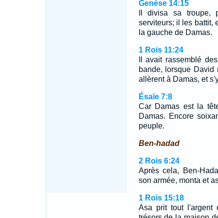
Genèse 14:15
Il divisa sa troupe, 
serviteurs; il les battit
la gauche de Damas.
1 Rois 11:24
Il avait rassemblé des
bande, lorsque David 
allèrent à Damas, et s'y
Ésaïe 7:8
Car Damas est la tête
Damas. Encore soixan
peuple.
Ben-hadad
2 Rois 6:24
Après cela, Ben-Hadad
son armée, monta et a
1 Rois 15:18
Asa prit tout l'argent 
trésors de la maison de