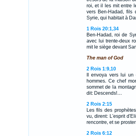
roi, et il les mit entr
vers Ben-Hadad, fils 
Syrie, qui habitait à Dam
1 Rois 20:1,34
Ben-Hadad, roi de Syr
avec lui trente-deux r
mit le siège devant Sam
The man of God
2 Rois 1:9,10
Il envoya vers lui un
hommes. Ce chef monta
sommet de la montagne,
dit: Descends!…
2 Rois 2:15
Les fils des prophètes 
vu, dirent: L'esprit d'E
rencontre, et se proster
2 Rois 6:12