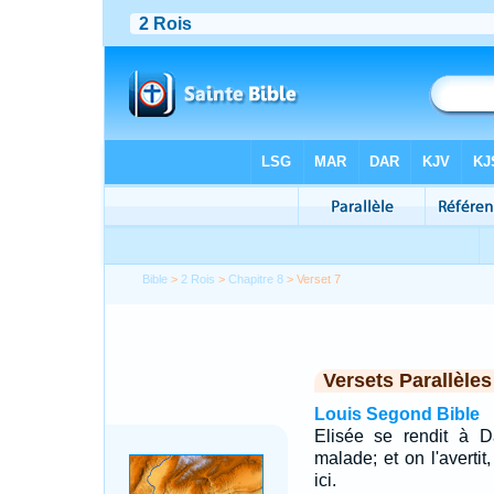
Bible
>
2 Rois
>
Chapitre 8
> Verset 7
Versets Parallèles
Louis Segond Bible
Elisée se rendit à D
malade; et on l'averti
ici.