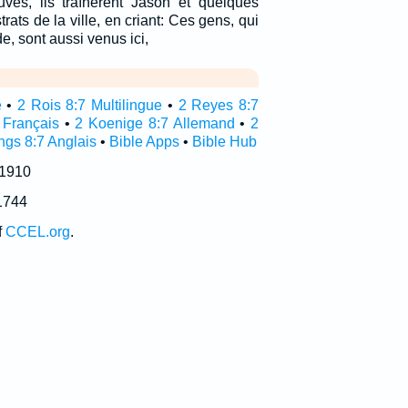
vés, ils traînèrent Jason et quelques
rats de la ville, en criant: Ces gens, qui
, sont aussi venus ici,
e
•
2 Rois 8:7 Multilingue
•
2 Reyes 8:7
 Français
•
2 Koenige 8:7 Allemand
•
2
ngs 8:7 Anglais
•
Bible Apps
•
Bible Hub
 1910
1744
f
CCEL.org
.