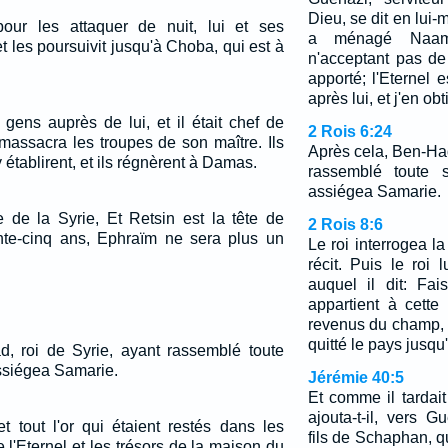
Dieu, se dit en lui
pour les attaquer de nuit, lui et ses
a ménagé Naam
, et les poursuivit jusqu'à Choba, qui est à
n'acceptant pas de
apporté; l'Eternel e
après lui, et j'en o
 gens auprès de lui, et il était chef de
2 Rois 6:24
massacra les troupes de son maître. Ils
Après cela, Ben-Had
 établirent, et ils régnèrent à Damas.
rassemblé toute 
assiégea Samarie.
 de la Syrie, Et Retsin est la tête de
2 Rois 8:6
te-cinq ans, Ephraïm ne sera plus un
Le roi interrogea la 
récit. Puis le roi
auquel il dit: Fai
appartient à cett
revenus du champ, d
quitté le pays jusqu
, roi de Syrie, ayant rassemblé toute
ssiégea Samarie.
Jérémie 40:5
Et comme il tardai
ajouta-t-il, vers G
et tout l'or qui étaient restés dans les
fils de Schaphan, q
 l'Eternel et les trésors de la maison du