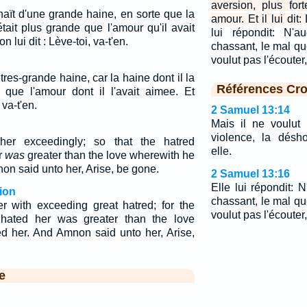
aversion, plus for
aït d'une grande haine, en sorte que la
amour. Et il lui dit:
 était plus grande que l'amour qu'il avait
lui répondit: N'
 lui dit : Lève-toi, va-t'en.
chassant, le mal que
voulut pas l'écoute
tres-grande haine, car la haine dont il la
Références Cro
e que l'amour dont il l'avait aimee. Et
 va-t'en.
2 Samuel 13:14
Mais il ne voulut p
violence, la désh
r exceedingly; so that the hatred
elle.
r
was
greater than the love wherewith he
on said unto her, Arise, be gone.
2 Samuel 13:16
Elle lui répondit:
ion
chassant, le mal que
 with exceeding great hatred; for the
voulut pas l'écouter,
hated her was greater than the love
d her. And Amnon said unto her, Arise,
e