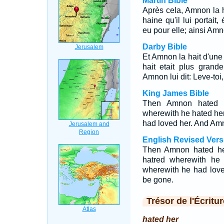
Martin Bible
Après cela, Amnon la h
haine qu'il lui portait,
eu pour elle; ainsi Amnon
Darby Bible
Et Amnon la hait d'une 
hait etait plus grand
Amnon lui dit: Leve-toi,
King James Bible
Then Amnon hated he
wherewith he hated he
had loved her. And Amn
English Revised Vers
Then Amnon hated her
hatred wherewith he 
wherewith he had love
be gone.
Trésor de l'Écritur
hated her