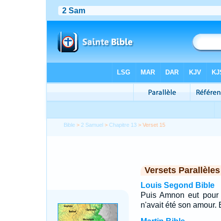
Bible
>
2 Samuel
>
Chapitre 13
> Verset 15
Versets Parallèles
Louis Segond Bible
Puis Amnon eut pour e
n'avait été son amour. Et 