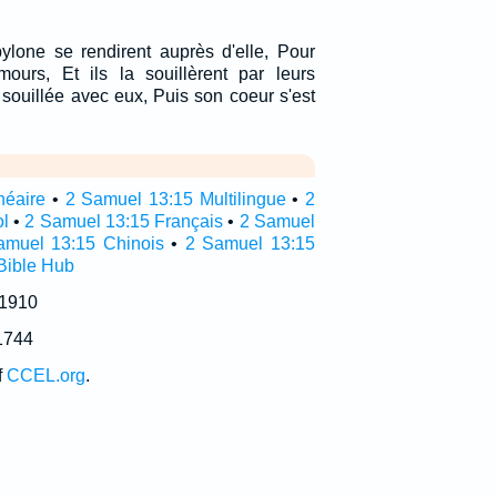
ylone se rendirent auprès d'elle, Pour
mours, Et ils la souillèrent par leurs
st souillée avec eux, Puis son coeur s'est
néaire
•
2 Samuel 13:15 Multilingue
•
2
l
•
2 Samuel 13:15 Français
•
2 Samuel
amuel 13:15 Chinois
•
2 Samuel 13:15
Bible Hub
 1910
1744
f
CCEL.org
.