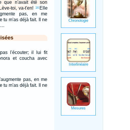
te que n'avait été son
 Lève-toi, va-t'en!
Elle
16
augmente pas, en me
 tu m'as déjà fait. Il ne
r,…
isées
as l'écouter; il lui fit
onora et coucha avec
 N'augmente pas, en me
 tu m'as déjà fait. Il ne