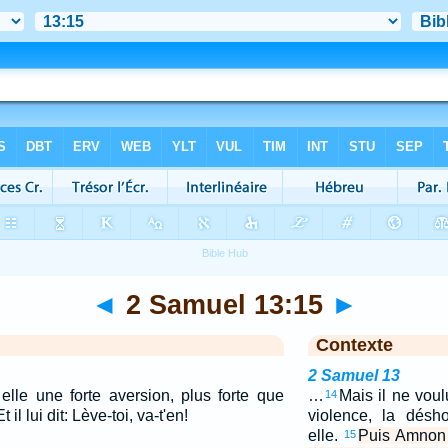
◄
2 Samuel 13:15
►
Contexte
2 Samuel 13
lle une forte aversion, plus forte que
…
Mais il ne voulut
14
il lui dit: Lève-toi, va-t'en!
violence, la désh
elle.
Puis Amnon e
15