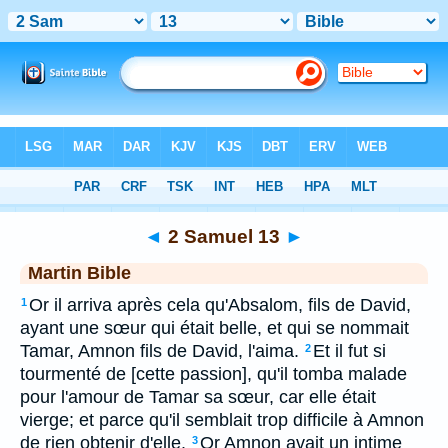
Bible
>
MAR
> 2 Samuel 13
◄
2 Samuel 13
►
Martin Bible
Or il arriva après cela qu'Absalom, fils de David,
1
ayant une sœur qui était belle, et qui se nommait
Tamar, Amnon fils de David, l'aima.
Et il fut si
2
tourmenté de [cette passion], qu'il tomba malade
pour l'amour de Tamar sa sœur, car elle était
vierge; et parce qu'il semblait trop difficile à Amnon
de rien obtenir d'elle.
Or Amnon avait un intime
3