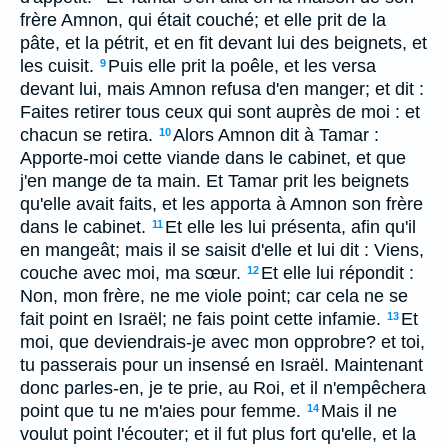
frère Amnon, qui était couché; et elle prit de la
pâte, et la pétrit, et en fit devant lui des beignets, et
les cuisit.
Puis elle prit la poêle, et les versa
9
devant lui, mais Amnon refusa d'en manger; et dit :
Faites retirer tous ceux qui sont auprès de moi : et
chacun se retira.
Alors Amnon dit à Tamar :
10
Apporte-moi cette viande dans le cabinet, et que
j'en mange de ta main. Et Tamar prit les beignets
qu'elle avait faits, et les apporta à Amnon son frère
dans le cabinet.
Et elle les lui présenta, afin qu'il
11
en mangeât; mais il se saisit d'elle et lui dit : Viens,
couche avec moi, ma sœur.
Et elle lui répondit :
12
Non, mon frère, ne me viole point; car cela ne se
fait point en Israël; ne fais point cette infamie.
Et
13
moi, que deviendrais-je avec mon opprobre? et toi,
tu passerais pour un insensé en Israël. Maintenant
donc parles-en, je te prie, au Roi, et il n'empêchera
point que tu ne m'aies pour femme.
Mais il ne
14
voulut point l'écouter; et il fut plus fort qu'elle, et la