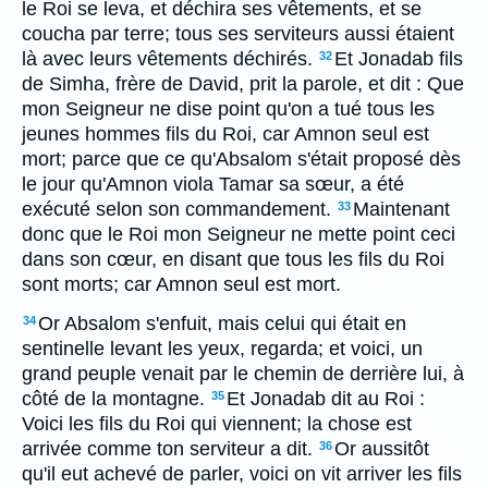
le Roi se leva, et déchira ses vêtements, et se
coucha par terre; tous ses serviteurs aussi étaient
là avec leurs vêtements déchirés.
Et Jonadab fils
32
de Simha, frère de David, prit la parole, et dit : Que
mon Seigneur ne dise point qu'on a tué tous les
jeunes hommes fils du Roi, car Amnon seul est
mort; parce que ce qu'Absalom s'était proposé dès
le jour qu'Amnon viola Tamar sa sœur, a été
exécuté selon son commandement.
Maintenant
33
donc que le Roi mon Seigneur ne mette point ceci
dans son cœur, en disant que tous les fils du Roi
sont morts; car Amnon seul est mort.
Or Absalom s'enfuit, mais celui qui était en
34
sentinelle levant les yeux, regarda; et voici, un
grand peuple venait par le chemin de derrière lui, à
côté de la montagne.
Et Jonadab dit au Roi :
35
Voici les fils du Roi qui viennent; la chose est
arrivée comme ton serviteur a dit.
Or aussitôt
36
qu'il eut achevé de parler, voici on vit arriver les fils