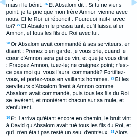
mais il le bénit.
Et Absalom dit : Si tu ne viens
26
point, je te prie que mon frère Amnon vienne avec
nous. Et le Roi lui répondit : Pourquoi irait-il avec
toi?
Et Absalom le pressa tant, qu'il laissa aller
27
Amnon, et tous les fils du Roi avec lui.
Or Absalom avait commandé à ses serviteurs, en
28
disant : Prenez bien garde, je vous prie, quand le
cœur d'Amnon sera gai de vin, et que je vous dirai
: Frappez Amnon, tuez-le; ne craignez point; n'est-
ce pas moi qui vous l'aurai commandé? Fortifiez-
vous, et portez-vous en vaillants hommes.
Et les
29
serviteurs d'Absalom firent à Amnon comme
Absalom avait commandé, puis tous les fils du Roi
se levèrent, et montèrent chacun sur sa mule, et
s'enfuirent.
Et il arriva qu'étant encore en chemin, le bruit vint
30
à David qu'Absalom avait tué tous les fils du Roi, et
qu'il n'en était pas resté un seul d'entr'eux.
Alors
31