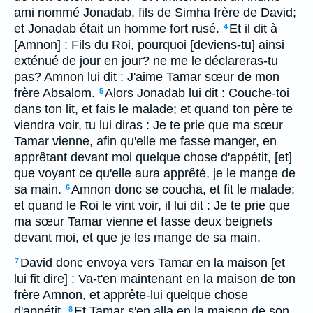
ami nommé Jonadab, fils de Simha frère de David;
et Jonadab était un homme fort rusé.
Et il dit à
4
[Amnon] : Fils du Roi, pourquoi [deviens-tu] ainsi
exténué de jour en jour? ne me le déclareras-tu
pas? Amnon lui dit : J'aime Tamar sœur de mon
frère Absalom.
Alors Jonadab lui dit : Couche-toi
5
dans ton lit, et fais le malade; et quand ton père te
viendra voir, tu lui diras : Je te prie que ma sœur
Tamar vienne, afin qu'elle me fasse manger, en
apprêtant devant moi quelque chose d'appétit, [et]
que voyant ce qu'elle aura apprêté, je le mange de
sa main.
Amnon donc se coucha, et fit le malade;
6
et quand le Roi le vint voir, il lui dit : Je te prie que
ma sœur Tamar vienne et fasse deux beignets
devant moi, et que je les mange de sa main.
David donc envoya vers Tamar en la maison [et
7
lui fit dire] : Va-t'en maintenant en la maison de ton
frère Amnon, et apprête-lui quelque chose
d'appétit.
Et Tamar s'en alla en la maison de son
8