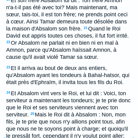
Et son frère Absalom lui dit : Ton frère Amnon
n'a-t-il pas été avec toi? Mais maintenant, ma
sœur, tais-toi, il est ton frère; ne prends point ceci
à cœur. Ainsi Tamar demeura toute désolée dans
la maison d'Absalom son frère.
Quand le Roi
21
David eut appris toutes ces choses, il fut fort irrité.
Or Absalom ne parlait ni en bien ni en mal à
22
Amnon, parce qu'Absalom haïssait Amnon, à
cause qu'il avait violé Tamar sa sœur.
Et il arriva au bout de deux ans entiers,
23
qu'Absalom ayant les tondeurs à Bahal-hatsor, qui
était près d'Ephraïm, il invita tous les fils du Roi.
Et Absalom vint vers le Roi, et lui dit : Voici, ton
24
serviteur a maintenant les tondeurs; je te prie donc
que le Roi et ses serviteurs viennent avec ton
serviteur.
Mais le Roi dit à Absalom : Non, mon
25
fils, je te prie que nous n'y allions point tous, afin
que nous ne te soyons point à charge; et quoiqu'il
le pressât fort, cependant il n'y voulut point aller;