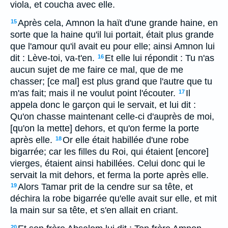
viola, et coucha avec elle.
Après cela, Amnon la haït d'une grande haine, en
15
sorte que la haine qu'il lui portait, était plus grande
que l'amour qu'il avait eu pour elle; ainsi Amnon lui
dit : Lève-toi, va-t'en.
Et elle lui répondit : Tu n'as
16
aucun sujet de me faire ce mal, que de me
chasser; [ce mal] est plus grand que l'autre que tu
m'as fait; mais il ne voulut point l'écouter.
Il
17
appela donc le garçon qui le servait, et lui dit :
Qu'on chasse maintenant celle-ci d'auprès de moi,
[qu'on la mette] dehors, et qu'on ferme la porte
après elle.
Or elle était habillée d'une robe
18
bigarrée; car les filles du Roi, qui étaient [encore]
vierges, étaient ainsi habillées. Celui donc qui le
servait la mit dehors, et ferma la porte après elle.
Alors Tamar prit de la cendre sur sa tête, et
19
déchira la robe bigarrée qu'elle avait sur elle, et mit
la main sur sa tête, et s'en allait en criant.
20