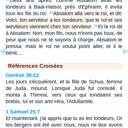
Deux ans après, comme Absalom avait les
tondeurs à Baal-Hatsor, près d'Ephraïm, il invita
tous les fils du roi.
Absalom alla vers le roi, et dit:
24
Voici, ton serviteur a les tondeurs; que le roi et ses
serviteurs viennent chez ton serviteur.
Et le roi dit
25
à Absalom: Non, mon fils, nous n'irons pas tous, de
peur que nous ne te soyons à charge. Absalom le
pressa; mais le roi ne voulut point aller, et il le
bénit.…
Références Croisées
Genèse 38:12
Les jours s'écoulèrent, et la fille de Schua, femme
de Juda, mourut. Lorsque Juda fut consolé, il
monta à Thimna, vers ceux qui tondaient ses
brebis, lui et son ami Hira, l'Adullamite.
1 Samuel 25:7
Et maintenant, j'ai appris que tu as les tondeurs. Or
tes bergers ont été avec nous; nous ne leur avons