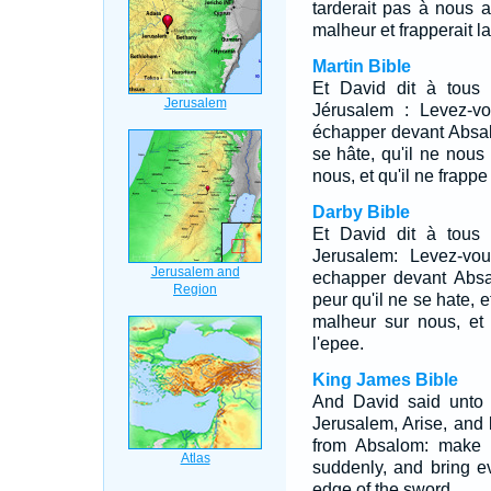
tarderait pas à nous at
malheur et frapperait la
Martin Bible
Et David dit à tous 
Jérusalem : Levez-vo
échapper devant Absalo
se hâte, qu'il ne nous 
nous, et qu'il ne frappe
Darby Bible
Et David dit à tous 
Jerusalem: Levez-vo
echapper devant Absa
peur qu'il ne se hate, 
malheur sur nous, et 
l'epee.
King James Bible
And David said unto 
Jerusalem, Arise, and l
from Absalom: make s
suddenly, and bring ev
edge of the sword.