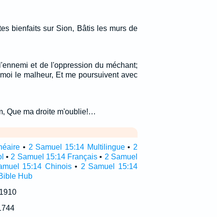
es bienfaits sur Sion, Bâtis les murs de
l'ennemi et de l'oppression du méchant;
r moi le malheur, Et me poursuivent avec
em, Que ma droite m'oublie!…
néaire
•
2 Samuel 15:14 Multilingue
•
2
l
•
2 Samuel 15:14 Français
•
2 Samuel
amuel 15:14 Chinois
•
2 Samuel 15:14
Bible Hub
 1910
1744