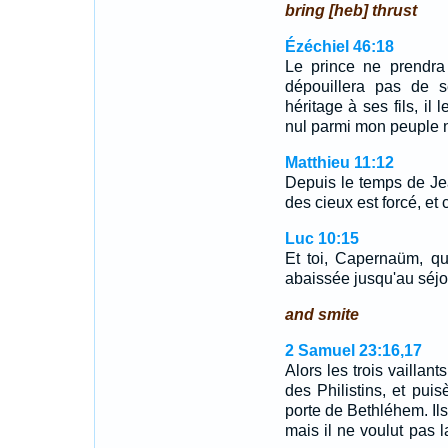
bring [heb] thrust
Ézéchiel 46:18
Le prince ne prendra 
dépouillera pas de s
héritage à ses fils, il
nul parmi mon peuple n
Matthieu 11:12
Depuis le temps de Je
des cieux est forcé, et 
Luc 10:15
Et toi, Capernaüm, qu
abaissée jusqu'au séjo
and smite
2 Samuel 23:16,17
Alors les trois vailla
des Philistins, et puis
porte de Bethléhem. Ils
mais il ne voulut pas la