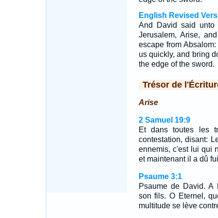
English Revised Vers
And David said unto a
Jerusalem, Arise, and
escape from Absalom: 
us quickly, and bring d
the edge of the sword.
Trésor de l'Écritur
Arise
2 Samuel 19:9
Et dans toutes les tr
contestation, disant: 
ennemis, c'est lui qui 
et maintenant il a dû f
Psaume 3:1
Psaume de David. A l
son fils. O Eternel, 
multitude se lève contr