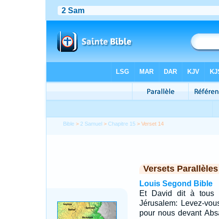
Bible
>
2 Samuel
>
Chapitre 15
> Verset 14
Versets Parallèles
Louis Segond Bible
Et David dit à tous 
Jérusalem: Levez-vous,
pour nous devant Absa