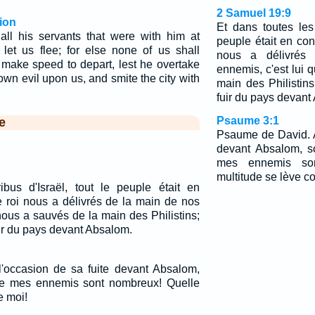
2 Samuel 19:9
ion
Et dans toutes les 
ll his servants that were with him at
peuple était en cont
 let us flee; for else none of us shall
nous a délivrés
make speed to depart, lest he overtake
ennemis, c'est lui 
own evil upon us, and smite the city with
main des Philistins
fuir du pays devant
Psaume 3:1
e
Psaume de David. A
devant Absalom, so
mes ennemis son
multitude se lève co
ibus d'Israël, tout le peuple était en
Le roi nous a délivrés de la main de nos
nous a sauvés de la main des Philistins;
uir du pays devant Absalom.
'occasion de sa fuite devant Absalom,
que mes ennemis sont nombreux! Quelle
e moi!