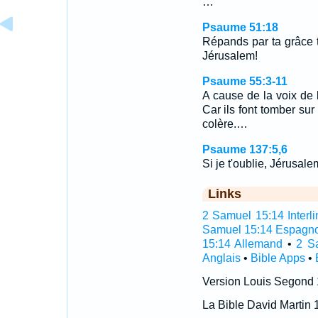
…
Psaume 51:18
Répands par ta grâce t
Jérusalem!
Psaume 55:3-11
A cause de la voix de 
Car ils font tomber su
colère.…
Psaume 137:5,6
Si je t'oublie, Jérusal
Links
2 Samuel 15:14 Interli
Samuel 15:14 Espagno
15:14 Allemand
•
2 S
Anglais
•
Bible Apps
•
Version Louis Segond
La Bible David Martin 