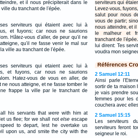
teindre, et il nous précipiterait dans le
serviteurs qui étaie
 ville du tranchant de l'épée.
Levez-vous, fuyons, 
salut pour nous d
vous de partir; sino
ses serviteurs qui étaient avec lui à
nous atteindre, et i
us, et fuyons; car nous ne saurions
le malheur et fr
m. Hâtez-vous d'aller, de peur qu'il ne
tranchant de l'épée.
atteigne, qu'il ne fasse venir le mal sur
lui dirent: Tes serv
 la ville au tranchant de l'épée.
voudra mon seigneu
Références Cro
ses serviteurs qui etaient avec lui à
us, et fuyons, car nous ne saurions
2 Samuel 12:11
lom. Hatez-vous de vous en aller, de
Ainsi parle l'Etern
et ne nous atteigne, et ne fasse tomber le
sortir de ta maison 
ne frappe la ville par le tranchant de
je vais prendre so
femmes pour les d
couchera avec elles 
all his servants that
were
with him at
2 Samuel 15:15
et us flee; for we shall not
else
escape
Les serviteurs du
peed to depart, lest he overtake us
serviteurs feront 
il upon us, and smite the city with the
seigneur le roi.