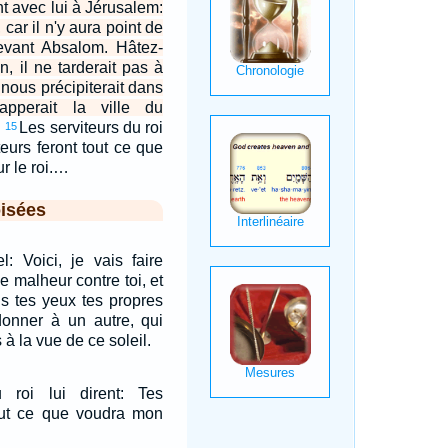
nt avec lui à Jérusalem:
car il n'y aura point de
evant Absalom. Hâtez-
n, il ne tarderait pas à
l nous précipiterait dans
apperait la ville du
Les serviteurs du roi
15
iteurs feront tout ce que
r le roi.…
isées
el: Voici, je vais faire
le malheur contre toi, et
us tes yeux tes propres
onner à un autre, qui
à la vue de ce soleil.
 roi lui dirent: Tes
tout ce que voudra mon