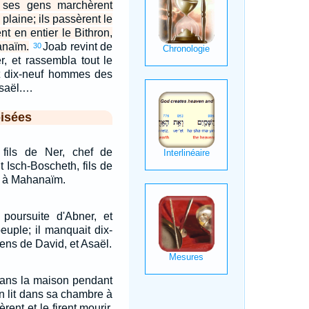
 ses gens marchèrent
 plaine; ils passèrent le
nt en entier le Bithron,
anaïm.
Joab revint de
30
r, et rassembla tout le
it dix-neuf hommes des
Asaël.…
isées
fils de Ner, chef de
t Isch-Boscheth, fils de
er à Mahanaïm.
 poursuite d'Abner, et
euple; il manquait dix-
ns de David, et Asaël.
 dans la maison pendant
on lit dans sa chambre à
èrent et le firent mourir,