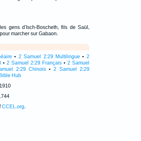
 les gens d'Isch-Boscheth, fils de Saül,
 pour marcher sur Gabaon.
néaire
•
2 Samuel 2:29 Multilingue
•
2
l
•
2 Samuel 2:29 Français
•
2 Samuel
amuel 2:29 Chinois
•
2 Samuel 2:29
Bible Hub
 1910
1744
f
CCEL.org
.