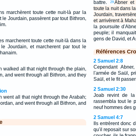
battre.
Abner et
29
toute la nuit dans la
s marchèrent toute cette nuit-là par la
Jourdain, traversère
le Jourdain, passèrent par tout Bithron,
et arrivèrent à Mah
im.
la poursuite d'Abne
peuple; il manqua
gens de David, et 
 marcherent toute cette nuit-là dans la
t le Jourdain, et marcherent par tout le
Références Cro
ahanaim.
2 Samuel 2:8
Cependant Abner, 
walked all that night through the plain,
l'armée de Saül, pri
, and went through all Bithron, and they
Saül, et le fit pass
2 Samuel 2:30
ion
Joab revint de la
went all that night through the Arabah;
rassembla tout le p
ordan, and went through all Bithron, and
neuf hommes des ge
2 Samuel 4:7
e
Ils entrèrent donc
qu'il reposait sur s
coucher, ils le frapp