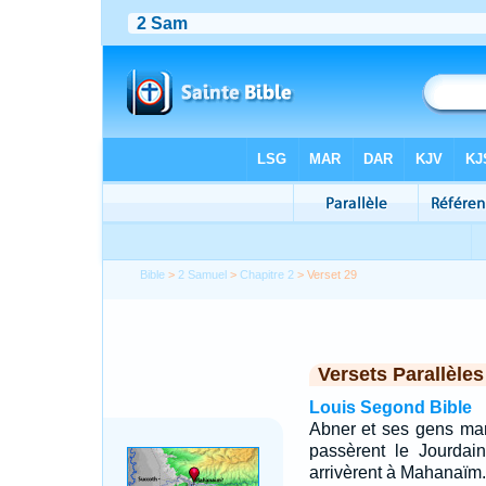
Bible
>
2 Samuel
>
Chapitre 2
> Verset 29
Versets Parallèles
Louis Segond Bible
Abner et ses gens marc
passèrent le Jourdain
arrivèrent à Mahanaïm.