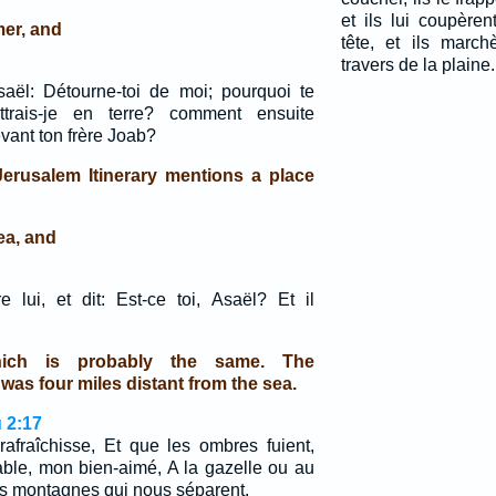
et ils lui coupèrent
mer, and
tête, et ils march
travers de la plaine.
aël: Détourne-toi de moi; pourquoi te
battrais-je en terre? comment ensuite
evant ton frère Joab?
 Jerusalem Itinerary mentions a place
ea, and
e lui, et dit: Est-ce toi, Asaël? Et il
hich is probably the same. The
 was four miles distant from the sea.
 2:17
rafraîchisse, Et que les ombres fuient,
able, mon bien-aimé, A la gazelle ou au
es montagnes qui nous séparent.