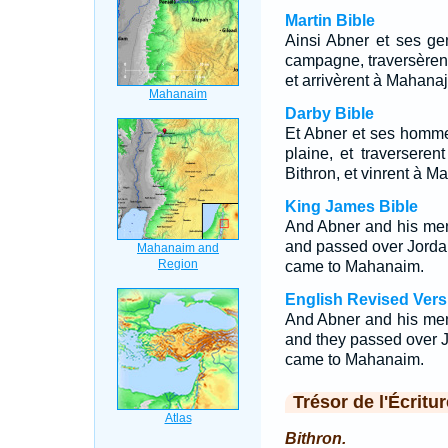
Martin Bible
Ainsi Abner et ses gen
campagne, traversèrent 
et arrivèrent à Mahanaj
Darby Bible
Et Abner et ses hommes
plaine, et traverseren
Bithron, et vinrent à M
King James Bible
And Abner and his men 
and passed over Jordan
came to Mahanaim.
English Revised Vers
And Abner and his men 
and they passed over J
came to Mahanaim.
Trésor de l'Écritur
Bithron.