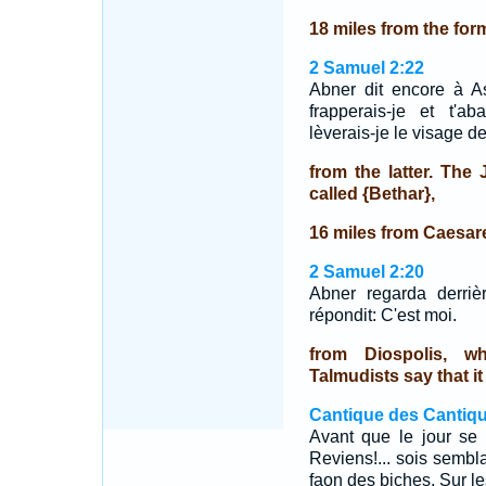
18 miles from the for
2 Samuel 2:22
Abner dit encore à As
frapperais-je et t'a
lèverais-je le visage d
from the latter. The
called {Bethar},
16 miles from Caesar
2 Samuel 2:20
Abner regarda derrièr
répondit: C'est moi.
from Diospolis, w
Talmudists say that it
Cantique des Cantiqu
Avant que le jour se 
Reviens!... sois sembl
faon des biches, Sur l