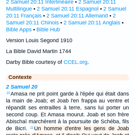
2 Samuel 20:11 Interlinéaire
•
2 Samuel 20:11
Multilingue
•
2 Samuel 20:11 Espagnol
•
2 Samuel
20:11 Français
•
2 Samuel 20:11 Allemand
•
2
Samuel 20:11 Chinois
•
2 Samuel 20:11 Anglais
•
Bible Apps
•
Bible Hub
Version Louis Segond 1910
La Bible David Martin 1744
Darby Bible courtesy of
CCEL.org
.
Contexte
2 Samuel 20
Amasa ne prit point garde à l'épée qui était dans
10
la main de Joab; et Joab l'en frappa au ventre et
répandit ses entrailles à terre, sans lui porter un
second coup. Et Amasa mourut. Joab et son frère
Abischaï marchèrent à la poursuite de Schéba, fils
de Bicri.
Un homme d'entre les gens de Joab
11