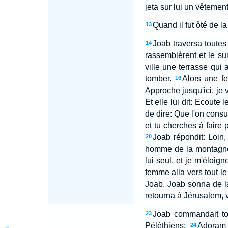
jeta sur lui un vêtement,
Quand il fut ôté de la
13
Joab traversa toutes
14
rassemblèrent et le sui
ville une terrasse qui 
tomber.
Alors une fe
16
Approche jusqu'ici, je 
Et elle lui dit: Ecoute 
de dire: Que l'on consul
et tu cherches à faire p
Joab répondit: Loin,
20
homme de la montagne d
lui seul, et je m'éloign
femme alla vers tout le 
Joab. Joab sonna de la
retourna à Jérusalem, ve
Joab commandait tout
23
Péléthiens;
Adoram é
24