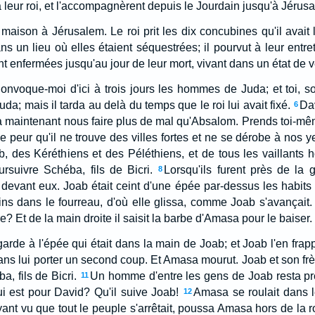
à leur roi, et l'accompagnèrent depuis le Jourdain jusqu'à Jérus
maison à Jérusalem. Le roi prit les dix concubines qu'il avait 
ns un lieu où elles étaient séquestrées; il pourvut à leur entret
rent enfermées jusqu'au jour de leur mort, vivant dans un état de
onvoque-moi d'ici à trois jours les hommes de Juda; et toi, soi
da; mais il tarda au delà du temps que le roi lui avait fixé.
Dav
6
 va maintenant nous faire plus de mal qu'Absalom. Prends toi-mêm
de peur qu'il ne trouve des villes fortes et ne se dérobe à nos y
, des Kéréthiens et des Péléthiens, et de tous les vaillants h
rsuivre Schéba, fils de Bicri.
Lorsqu'ils furent près de la 
8
evant eux. Joab était ceint d'une épée par-dessus les habits don
eins dans le fourreau, d'où elle glissa, comme Joab s'avançait.
e? Et de la main droite il saisit la barbe d'Amasa pour le baiser.
arde à l'épée qui était dans la main de Joab; et Joab l'en frap
 sans lui porter un second coup. Et Amasa mourut. Joab et son f
a, fils de Bicri.
Un homme d'entre les gens de Joab resta près
11
i est pour David? Qu'il suive Joab!
Amasa se roulait dans l
12
yant vu que tout le peuple s'arrêtait, poussa Amasa hors de la 