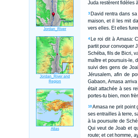
Juda restèrent fidèles 
David rentra dans sa 
3
maison, et il les mit da
vers elles. Et elles fu
Le roi dit à Amasa: C
4
partit pour convoquer Ju
Schéba, fils de Bicri,
maître et poursuis-le, 
suivi des gens de Joab
Jérusalem, afin de pou
Gabaon, Amasa arriva d
était attachée à ses r
portes-tu bien, mon frèr
Amasa ne prit point g
10
ses entrailles à terre,
à la poursuite de Schéb
Qui veut de Joab et qu
route; et cet homme, a