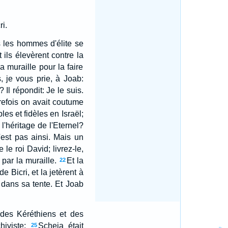
ri.
us les hommes d'élite se
ils élevèrent contre la
a muraille pour la faire
, je vous prie, à Joab:
 Il répondit: Je le suis.
trefois on avait coutume
les et fidèles en Israël;
 l'héritage de l'Eternel?
est pas ainsi. Mais un
e roi David; livrez-le,
 par la muraille.
Et la
22
e Bicri, et la jetèrent à
 dans sa tente. Et Joab
e des Kéréthiens et des
iviste;
Scheja était
25