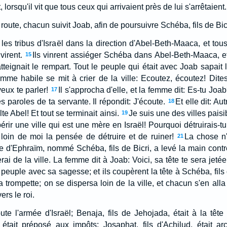
 lorsqu'il vit que tous ceux qui arrivaient près de lui s'arrêtaient.
 route, chacun suivit Joab, afin de poursuivre Schéba, fils de Bic
 les tribus d'Israël dans la direction d'Abel-Beth-Maaca, et to
virent.
Ils vinrent assiéger Schéba dans Abel-Beth-Maaca, et 
15
atteignait le rempart. Tout le peuple qui était avec Joab sapait l
mme habile se mit à crier de la ville: Ecoutez, écoutez! Dites
veux te parler!
Il s'approcha d'elle, et la femme dit: Es-tu Joab?
17
les paroles de ta servante. Il répondit: J'écoute.
Et elle dit: Au
18
te Abel! Et tout se terminait ainsi.
Je suis une des villes paisib
19
érir une ville qui est une mère en Israël! Pourquoi détruirais-tu
 loin de moi la pensée de détruire et de ruiner!
La chose n'
21
'Ephraïm, nommé Schéba, fils de Bicri, a levé la main contre l
erai de la ville. La femme dit à Joab: Voici, sa tête te sera jetée
peuple avec sa sagesse; et ils coupèrent la tête à Schéba, fils d
 trompette; on se dispersa loin de la ville, et chacun s'en alla
rs le roi.
e l'armée d'Israël; Benaja, fils de Jehojada, était à la têt
tait préposé aux impôts; Josaphat, fils d'Achilud, était arch