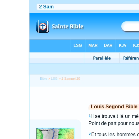
Bible
>
LSG
> 2 Samuel 20
Louis Segond Bible
Il se trouvait là un 
1
Point de part pour nous 
Et tous les hommes d'
2