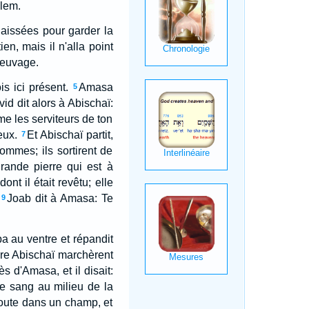
alem.
laissées pour garder la
ien, mais il n'alla point
 veuvage.
s ici présent.
Amasa
5
id dit alors à Abischaï:
e les serviteurs de ton
eux.
Et Abischaï partit,
7
ommes; ils sortirent de
grande pierre qui est à
t il était revêtu; elle
Joab dit à Amasa: Te
9
pa au ventre et répandit
rère Abischaï marchèrent
 d'Amasa, et il disait:
e sang au milieu de la
route dans un champ, et