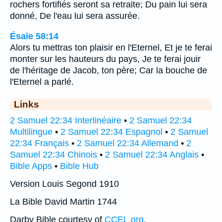
rochers fortifiés seront sa retraite; Du pain lui sera
donné, De l'eau lui sera assurée.
Ésaïe 58:14
Alors tu mettras ton plaisir en l'Eternel, Et je te ferai
monter sur les hauteurs du pays, Je te ferai jouir
de l'héritage de Jacob, ton père; Car la bouche de
l'Eternel a parlé.
Links
2 Samuel 22:34 Interlinéaire
•
2 Samuel 22:34
Multilingue
•
2 Samuel 22:34 Espagnol
•
2 Samuel
22:34 Français
•
2 Samuel 22:34 Allemand
•
2
Samuel 22:34 Chinois
•
2 Samuel 22:34 Anglais
•
Bible Apps
•
Bible Hub
Version Louis Segond 1910
La Bible David Martin 1744
Darby Bible courtesy of
CCEL.org
.