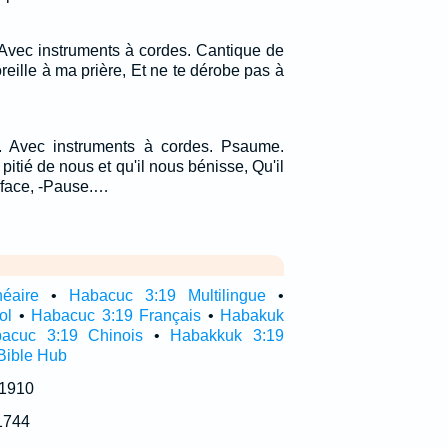
 Avec instruments à cordes. Cantique de
oreille à ma prière, Et ne te dérobe pas à
. Avec instruments à cordes. Psaume.
pitié de nous et qu'il nous bénisse, Qu'il
a face, -Pause.…
néaire
•
Habacuc 3:19 Multilingue
•
ol
•
Habacuc 3:19 Français
•
Habakuk
acuc 3:19 Chinois
•
Habakkuk 3:19
Bible Hub
 1910
1744