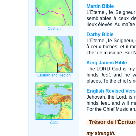
Martin Bible
L'Eternel, le Seigneur
semblables à ceux de
lieux élevés. Au maître
Darby Bible
L'Eternel, le Seigneur,
à ceux biches, et il m
chef de musique. Sur 
King James Bible
The LORD God
is
my s
hinds'
feet
, and he w
places. To the chief si
English Revised Vers
Jehovah, the Lord, is 
hinds' feet, and will
For the Chief Musician,
Trésor de l'Écritur
my strength.