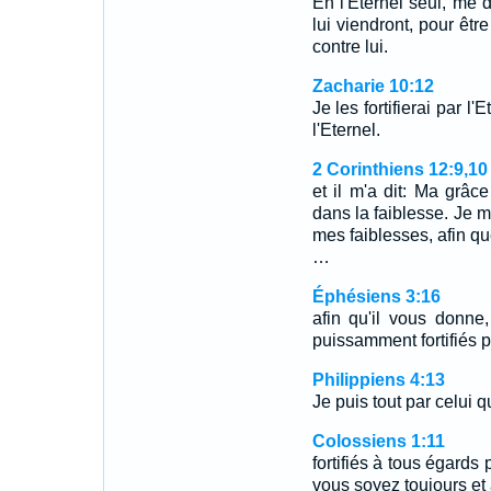
En l'Eternel seul, me di
lui viendront, pour êtr
contre lui.
Zacharie 10:12
Je les fortifierai par l
l'Eternel.
2 Corinthiens 12:9,10
et il m'a dit: Ma grâce
dans la faiblesse. Je m
mes faiblesses, afin qu
…
Éphésiens 3:16
afin qu'il vous donne,
puissamment fortifiés p
Philippiens 4:13
Je puis tout par celui qu
Colossiens 1:11
fortifiés à tous égards
vous soyez toujours et 