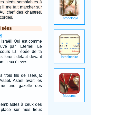
mes pieds semblables à
 il me fait marcher sur
 Au chef des chantres.
cordes.
isées
29
 Israël! Qui est comme
uvé par l'Eternel, Le
ecours Et l'épée de ta
s feront défaut devant
eurs lieux élevés.
s trois fils de Tseruja:
Asaël. Asaël avait les
mme une gazelle des
 semblables à ceux des
 place sur mes lieux