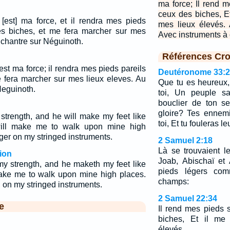
ma force; Il rend 
ceux des biches, Et
 [est] ma force, et il rendra mes pieds
mes lieux élevés.
s biches, et me fera marcher sur mes
Avec instruments à 
 chantre sur Néguinoth.
Références Cro
 est ma force; il rendra mes pieds pareils
Deutéronome 33:
e fera marcher sur mes lieux eleves. Au
Que tu es heureux,
Neguinoth.
toi, Un peuple sa
bouclier de ton s
gloire? Tes ennemi
trength, and he will make my feet like
toi, Et tu fouleras l
ill make me to walk upon mine high
nger on my stringed instruments.
2 Samuel 2:18
Là se trouvaient le
ion
Joab, Abischaï et 
my strength, and he maketh my feet like
pieds légers co
 make me to walk upon mine high places.
champs:
 on my stringed instruments.
2 Samuel 22:34
e
Il rend mes pieds
biches, Et il me
élevés.