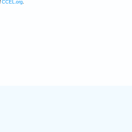
f
CCEL.org
.