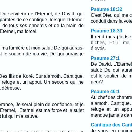
Psaume 18:32
Du serviteur de l'Eternel, de David, qui
C'est Dieu qui me c
 paroles de ce cantique, lorsque l'Eternel
conduit dans la voie
in de tous ses ennemis et de la main de
Psaume 18:33
ô Eternel, ma force!
Il rend mes pieds
biches, Et il me
 ma lumière et mon salut: De qui aurais-
élevés.
st le soutien de ma vie: De qui aurais-je
Psaume 27:1
De David. L'Eterne
salut: De qui aurai
est le soutien de m
Des fils de Koré. Sur alamoth. Cantique.
peur?
 refuge et un appui, Un secours qui ne
 détresse.
Psaume 46:1
Au chef des chantre
alamoth. Cantique.
vrance, Je serai plein de confiance, et je
refuge et un appu
'Eternel, l'Eternel est ma force et le sujet
manque jamais dans
 lui qui m'a sauvé.
Cantique des Cant
Je vous en conjure