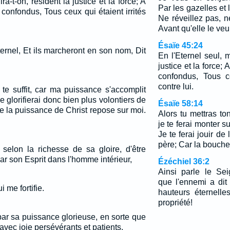
ra-t-on, résident la justice et la force; A
Par les gazelles et
e confondus, Tous ceux qui étaient irrités
Ne réveillez pas, n
Avant qu'elle le veui
Ésaïe 45:24
'Eternel, Et ils marcheront en son nom, Dit
En l'Eternel seul, m
justice et la force; 
confondus, Tous ce
contre lui.
 te suffit, car ma puissance s'accomplit
e glorifierai donc bien plus volontiers de
Ésaïe 58:14
e la puissance de Christ repose sur moi.
Alors tu mettras ton
je te ferai monter s
Je te ferai jouir de
père; Car la bouche 
 selon la richesse de sa gloire, d'être
ar son Esprit dans l'homme intérieur,
Ézéchiel 36:2
Ainsi parle le Sei
que l'ennemi a dit
i me fortifie.
hauteurs éternell
propriété!
 par sa puissance glorieuse, en sorte que
avec joie persévérants et patients.