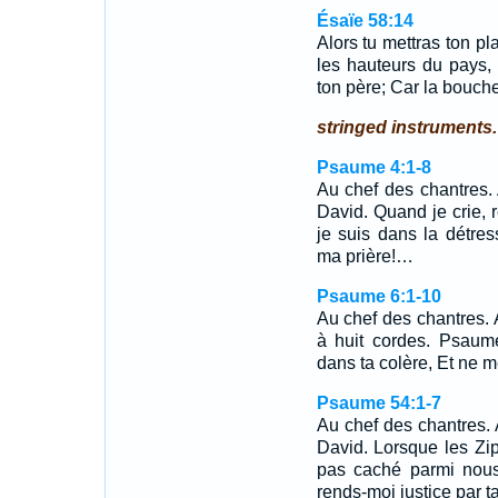
Ésaïe 58:14
Alors tu mettras ton pla
les hauteurs du pays, J
ton père; Car la bouche
stringed instruments.
Psaume 4:1-8
Au chef des chantres.
David. Quand je crie,
je suis dans la détres
ma prière!…
Psaume 6:1-10
Au chef des chantres. 
à huit cordes. Psaum
dans ta colère, Et ne m
Psaume 54:1-7
Au chef des chantres.
David. Lorsque les Ziph
pas caché parmi nous
rends-moi justice par 