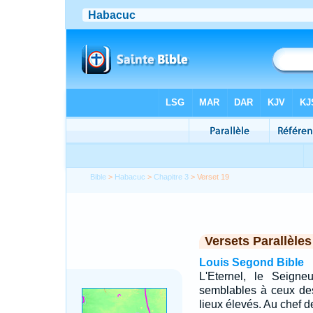
Bible
>
Habacuc
>
Chapitre 3
> Verset 19
Versets Parallèles
Louis Segond Bible
L'Eternel, le Seigne
semblables à ceux des
lieux élevés. Au chef d