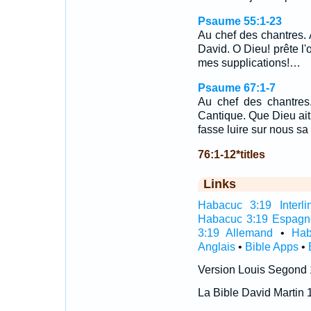
Psaume 55:1-23
Au chef des chantres.
David. O Dieu! prête l'
mes supplications!…
Psaume 67:1-7
Au chef des chantres
Cantique. Que Dieu ait 
fasse luire sur nous s
76:1-12*titles
Links
Habacuc 3:19 Interli
Habacuc 3:19 Espagn
3:19 Allemand
•
Hab
Anglais
•
Bible Apps
•
Version Louis Segond
La Bible David Martin 