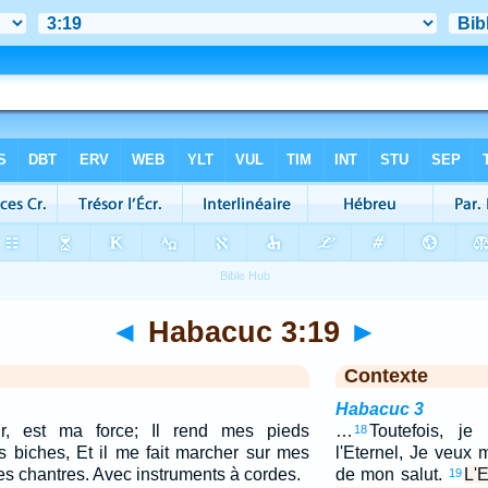
◄
Habacuc 3:19
►
Contexte
Habacuc 3
ur, est ma force; Il rend mes pieds
…
Toutefois, j
18
 biches, Et il me fait marcher sur mes
l'Eternel, Je veux 
es chantres. Avec instruments à cordes.
de mon salut.
L'E
19