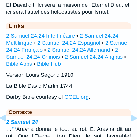
Et David dit: Ici sera la maison de l'Eternel Dieu, et
ici sera l'autel des holocaustes pour Israël.
Links
2 Samuel 24:24 Interlinéaire
•
2 Samuel 24:24
Multilingue
•
2 Samuel 24:24 Espagnol
•
2 Samuel
24:24 Français
•
2 Samuel 24:24 Allemand
•
2
Samuel 24:24 Chinois
•
2 Samuel 24:24 Anglais
•
Bible Apps
•
Bible Hub
Version Louis Segond 1910
La Bible David Martin 1744
Darby Bible courtesy of
CCEL.org
.
Contexte
2 Samuel 24
…
Aravna donna le tout au roi. Et Aravna dit au
23
roi: Que l'Eternel, ton Dieu, te soit favorable!