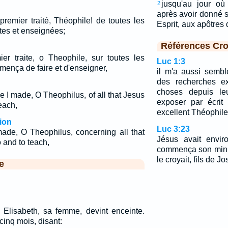
jusqu'au jour où 
2
après avoir donné s
remier traité, Théophile! de toutes les
Esprit, aux apôtres 
tes et enseignées;
Références Cro
er traite, o Theophile, sur toutes les
Luc 1:3
ença de faire et d'enseigner,
il m'a aussi sembl
des recherches ex
choses depuis leu
e I made, O Theophilus, of all that Jesus
exposer par écrit
each,
excellent Théophile
ion
Luc 3:23
made, O Theophilus, concerning all that
Jésus avait enviro
 and to teach,
commença son mini
le croyait, fils de Jo
e
Elisabeth, sa femme, devint enceinte.
cinq mois, disant: