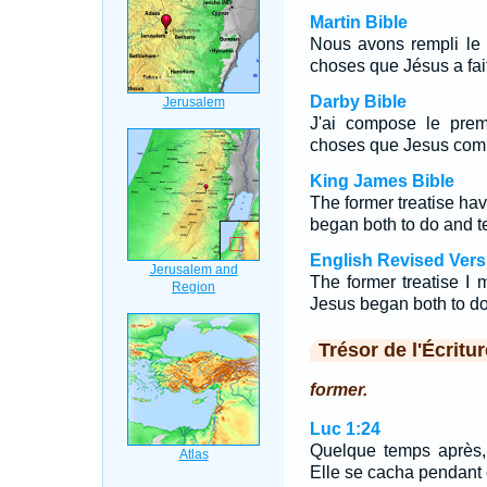
Martin Bible
Nous avons rempli le p
choses que Jésus a fai
Darby Bible
J'ai compose le premi
choses que Jesus comm
King James Bible
The former treatise hav
began both to do and t
English Revised Vers
The former treatise I 
Jesus began both to do
Trésor de l'Écritur
former.
Luc 1:24
Quelque temps après, 
Elle se cacha pendant 