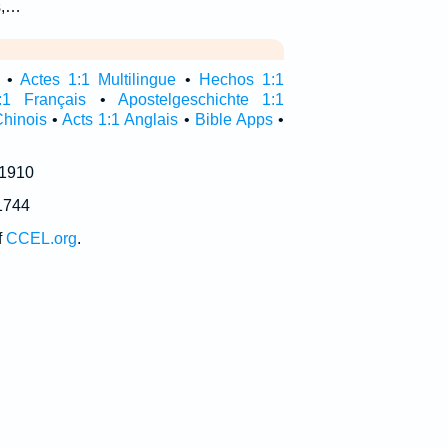
s,…
•
Actes 1:1 Multilingue
•
Hechos 1:1
:1 Français
•
Apostelgeschichte 1:1
Chinois
•
Acts 1:1 Anglais
•
Bible Apps
•
 1910
1744
f
CCEL.org
.