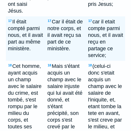
ont saisi
pris Jesus;
Jésus.
Il était
Car il était de
car il etait
17
17
17
compté parmi
notre corps, et
compte parmi
nous, et il avait
il avait reçu sa
nous, et il avait
part au même
part de ce
reçu en
ministère.
ministère.
partage ce
service;
Cet homme,
Mais s'étant
(celui-ci
18
18
18
ayant acquis
acquis un
donc s'etait
un champ
champ avec le
acquis un
avec le salaire
salaire injuste
champ avec le
du crime, est
qui lui avait été
salaire de
tombé, s'est
donné, et
l'iniquite, et,
rompu par le
s'étant
etant tombe la
milieu du
précipité, son
tete en avant,
corps, et
corps s'est
s'est creve par
toutes ses
crevé par le
le milieu, et