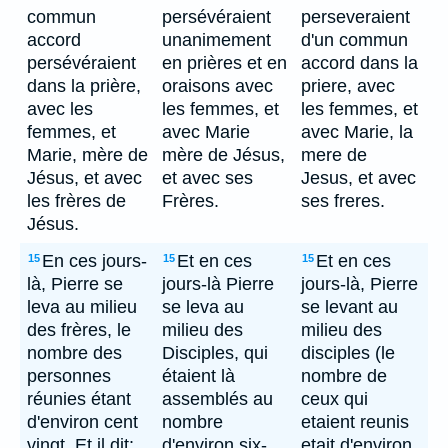
commun
persévéraient
perseveraient
accord
unanimement
d'un commun
persévéraient
en prières et en
accord dans la
dans la prière,
oraisons avec
priere, avec
avec les
les femmes, et
les femmes, et
femmes, et
avec Marie
avec Marie, la
Marie, mère de
mère de Jésus,
mere de
Jésus, et avec
et avec ses
Jesus, et avec
les frères de
Frères.
ses freres.
Jésus.
En ces jours-
Et en ces
Et en ces
15
15
15
là, Pierre se
jours-là Pierre
jours-là, Pierre
leva au milieu
se leva au
se levant au
des frères, le
milieu des
milieu des
nombre des
Disciples, qui
disciples (le
personnes
étaient là
nombre de
réunies étant
assemblés au
ceux qui
d'environ cent
nombre
etaient reunis
vingt. Et il dit:
d'environ six-
etait d'environ