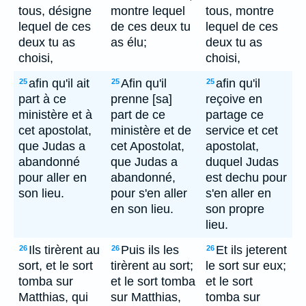
tous, désigne
montre lequel
tous, montre
lequel de ces
de ces deux tu
lequel de ces
deux tu as
as élu;
deux tu as
choisi,
choisi,
afin qu'il ait
Afin qu'il
afin qu'il
25
25
25
part à ce
prenne [sa]
reçoive en
ministère et à
part de ce
partage ce
cet apostolat,
ministère et de
service et cet
que Judas a
cet Apostolat,
apostolat,
abandonné
que Judas a
duquel Judas
pour aller en
abandonné,
est dechu pour
son lieu.
pour s'en aller
s'en aller en
en son lieu.
son propre
lieu.
Ils tirèrent au
Puis ils les
Et ils jeterent
26
26
26
sort, et le sort
tirèrent au sort;
le sort sur eux;
tomba sur
et le sort tomba
et le sort
Matthias, qui
sur Matthias,
tomba sur