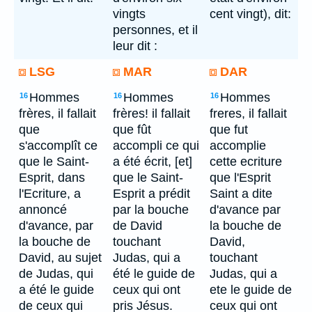
vingts
cent vingt), dit:
personnes, et il
leur dit :
LSG
MAR
DAR
Hommes
Hommes
Hommes
16
16
16
frères, il fallait
frères! il fallait
freres, il fallait
que
que fût
que fut
s'accomplît ce
accompli ce qui
accomplie
que le Saint-
a été écrit, [et]
cette ecriture
Esprit, dans
que le Saint-
que l'Esprit
l'Ecriture, a
Esprit a prédit
Saint a dite
annoncé
par la bouche
d'avance par
d'avance, par
de David
la bouche de
la bouche de
touchant
David,
David, au sujet
Judas, qui a
touchant
de Judas, qui
été le guide de
Judas, qui a
a été le guide
ceux qui ont
ete le guide de
de ceux qui
pris Jésus.
ceux qui ont