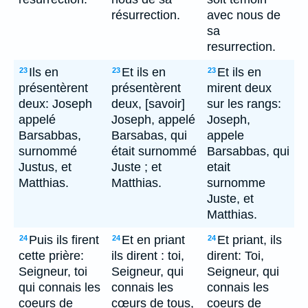
résurrection.
avec nous de
sa
resurrection.
Ils en
Et ils en
Et ils en
23
23
23
présentèrent
présentèrent
mirent deux
deux: Joseph
deux, [savoir]
sur les rangs:
appelé
Joseph, appelé
Joseph,
Barsabbas,
Barsabas, qui
appele
surnommé
était surnommé
Barsabbas, qui
Justus, et
Juste ; et
etait
Matthias.
Matthias.
surnomme
Juste, et
Matthias.
Puis ils firent
Et en priant
Et priant, ils
24
24
24
cette prière:
ils dirent : toi,
dirent: Toi,
Seigneur, toi
Seigneur, qui
Seigneur, qui
qui connais les
connais les
connais les
coeurs de
cœurs de tous,
coeurs de