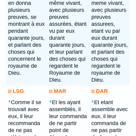
en donna
même vivant,
meme vivant,
plusieurs
avec plusieurs
avec plusieurs
preuves, se
preuves
preuves
montrant à eux
assurées, étant
assurees,
pendant
vu par eux
etant vu par
quarante jours,
durant
eux durant
et parlant des
quarante jours,
quarante jours,
choses qui
et leur parlant
et parlant des
concernent le
des choses qui
choses qui
royaume de
regardent le
regardent le
Dieu.
Royaume de
royaume de
Dieu.
Dieu.
LSG
MAR
DAR
Comme il se
Et les ayant
Et etant
4
4
4
trouvait avec
assemblés, il
assemble avec
eux, il leur
leur commanda
eux, il leur
recommanda
de ne partir
commanda de
de ne pas
point de
ne pas partir