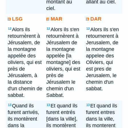
montant au
allant au ciel.
ciel.
LSG
MAR
DAR
Alors ils
Alors ils s'en
Alors ils s'en
12
12
12
retournèrent à
retournèrent à
retournerent à
Jérusalem, de
Jérusalem de
Jerusalem, de
la montagne
la montagne
la montagne
appelée des
appelée [la
appelee des
oliviers, qui est
montagne] des
Oliviers, qui
près de
oliviers, qui est
est pres de
Jérusalem, à
près de
Jerusalem, le
la distance
Jérusalem le
chemin d'un
d'un chemin de
chemin d'un
sabbat.
sabbat.
Sabbat.
Quand ils
Et quand ils
Et quand ils
13
13
13
furent arrivés,
furent entrés
furent entres
ils montèrent
[dans la ville],
dans la ville,
dans la
ils montèrent
ils monterent