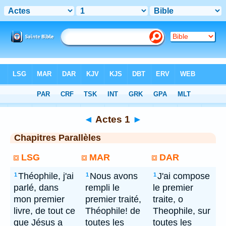
Bible
> Actes 1
◄
Actes 1
►
Chapitres Parallèles
LSG
MAR
DAR
Théophile, j'ai
Nous avons
J'ai compose
1
1
1
parlé, dans
rempli le
le premier
mon premier
premier traité,
traite, o
livre, de tout ce
Théophile! de
Theophile, sur
que Jésus a
toutes les
toutes les