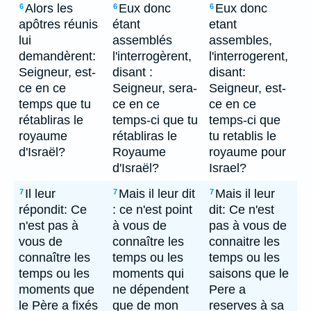
Alors les
Eux donc
Eux donc
6
6
6
apôtres réunis
étant
etant
lui
assemblés
assembles,
demandèrent:
l'interrogèrent,
l'interrogerent,
Seigneur, est-
disant :
disant:
ce en ce
Seigneur, sera-
Seigneur, est-
temps que tu
ce en ce
ce en ce
rétabliras le
temps-ci que tu
temps-ci que
royaume
rétabliras le
tu retablis le
d'Israël?
Royaume
royaume pour
d'Israël?
Israel?
Il leur
Mais il leur dit
Mais il leur
7
7
7
répondit: Ce
: ce n'est point
dit: Ce n'est
n'est pas à
à vous de
pas à vous de
vous de
connaître les
connaitre les
connaître les
temps ou les
temps ou les
temps ou les
moments qui
saisons que le
moments que
ne dépendent
Pere a
le Père a fixés
que de mon
reserves à sa