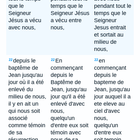
que le
temps que le
pendant tout le
Seigneur
Seigneur Jésus
temps que le
Jésus a vécu
a vécu entre
Seigneur
avec nous,
nous,
Jesus entrait
et sortait au
milieu de
nous,
depuis le
En
en
22
22
22
baptême de
commençant
commençant
Jean jusqu'au
depuis le
depuis le
jour où il a été
Baptême de
bapteme de
enlevé du
Jean, jusqu'au
Jean, jusqu'au
milieu de nous,
jour qu'il a été
jour auquel il a
il y en ait un
enlevé d'avec
ete eleve au
qui nous soit
nous,
ciel d'avec
associé
quelqu'un
nous,
comme témoin
d'entre eux soit
quelqu'un
de sa
témoin avec
d'entre eux
résurrection.
nous de sa
soit temoin