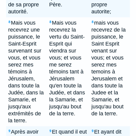
de sa propre
Père.
propre
autorité.
autorite;
Mais vous
Mais vous
mais vous
8
8
8
recevrez une
recevrez la
recevrez de la
puissance, le
vertu du Saint-
puissance, le
Saint-Esprit
Esprit qui
Saint Esprit
survenant sur
viendra sur
venant sur
vous, et vous
vous; et vous
vous; et vous
serez mes
me serez
serez mes
témoins à
témoins tant à
temoins à
Jérusalem,
Jérusalem
Jerusalem et
dans toute la
qu'en toute la
dans toute la
Judée, dans la
Judée, et dans
Judee et la
Samarie, et
la Samarie, et
Samarie, et
jusqu'aux
jusqu'au bout
jusqu'au bout
extrémités de
de la terre.
de la terre.
la terre.
Après avoir
Et quand il eut
Et ayant dit
9
9
9