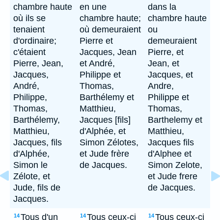
chambre haute
en une
dans la
où ils se
chambre haute;
chambre haute
tenaient
où demeuraient
ou
d'ordinaire;
Pierre et
demeuraient
c'étaient
Jacques, Jean
Pierre, et
Pierre, Jean,
et André,
Jean, et
Jacques,
Philippe et
Jacques, et
André,
Thomas,
Andre,
Philippe,
Barthélemy et
Philippe et
Thomas,
Matthieu,
Thomas,
Barthélemy,
Jacques [fils]
Barthelemy et
Matthieu,
d'Alphée, et
Matthieu,
Jacques, fils
Simon Zélotes,
Jacques fils
d'Alphée,
et Jude frère
d'Alphee et
Simon le
de Jacques.
Simon Zelote,
Zélote, et
et Jude frere
Jude, fils de
de Jacques.
Jacques.
Tous d'un
Tous ceux-ci
Tous ceux-ci
14
14
14