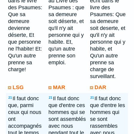
dans le livre
au Livre des
ecrit dans le
des Psaumes:
Psaumes : que
livre des
Que sa
sa demeure
Psaumes: Que
demeure
soit déserte, et
sa demeure
devienne
qu'il n'y ait
soit deserte, et
déserte, Et
personne qui y
qu'il n'y ait
que personne
habite. Et,
personne qui y
ne l'habite! Et:
qu'un autre
habite, et
Qu'un autre
prenne son
Qu'un autre
prenne sa
emploi.
prenne sa
charge!
charge de
surveillant.
LSG
MAR
DAR
Il faut donc
Il faut donc
Il faut donc
21
21
21
que, parmi
que d'entre ces
que d'entre les
ceux qui nous
hommes qui se
hommes qui
ont
sont assemblés
se sont
accompagnés
avec nous
rassembles
tout le temps
pendant tout le
avec nous