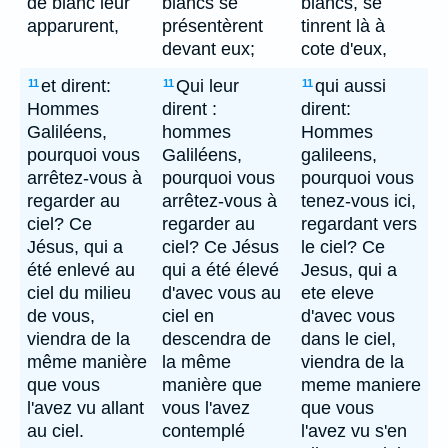
de blanc leur
blancs se
blancs, se
apparurent,
présentèrent
tinrent là à
devant eux;
cote d'eux,
et dirent:
Qui leur
qui aussi
11
11
11
Hommes
dirent :
dirent:
Galiléens,
hommes
Hommes
pourquoi vous
Galiléens,
galileens,
arrêtez-vous à
pourquoi vous
pourquoi vous
regarder au
arrêtez-vous à
tenez-vous ici,
ciel? Ce
regarder au
regardant vers
Jésus, qui a
ciel? Ce Jésus
le ciel? Ce
été enlevé au
qui a été élevé
Jesus, qui a
ciel du milieu
d'avec vous au
ete eleve
de vous,
ciel en
d'avec vous
viendra de la
descendra de
dans le ciel,
même manière
la même
viendra de la
que vous
manière que
meme maniere
l'avez vu allant
vous l'avez
que vous
au ciel.
contemplé
l'avez vu s'en