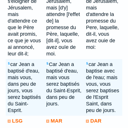
s'éloigner de
Jérusalem,
de Jerusalem,
Jérusalem,
mais [d'y]
mais
mais
attendre [l'effet
d'attendre la
d'attendre ce
de] la
promesse du
que le Père
promesse du
Pere, laquelle,
avait promis,
Père, laquelle,
dit-il, vous
ce que je vous
[dit-il], vous
avez ouie de
ai annoncé,
avez ouïe de
moi:
leur dit-il;
moi.
car Jean a
Car Jean a
car Jean a
5
5
5
baptisé d'eau,
baptisé d'eau,
baptise avec
mais vous,
mais vous
de l'eau; mais
dans peu de
serez baptisés
vous, vous
jours, vous
du Saint-Esprit,
serez baptises
serez baptisés
dans peu de
de l'Esprit
du Saint-
jours.
Saint, dans
Esprit.
peu de jours.
LSG
MAR
DAR