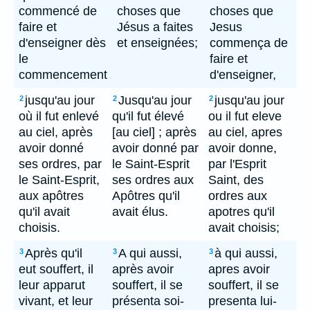
commencé de
choses que
choses que
faire et
Jésus a faites
Jesus
d'enseigner dès
et enseignées;
commença de
le
faire et
commencement
d'enseigner,
jusqu'au jour
Jusqu'au jour
jusqu'au jour
2
2
2
où il fut enlevé
qu'il fut élevé
ou il fut eleve
au ciel, après
[au ciel] ; après
au ciel, apres
avoir donné
avoir donné par
avoir donne,
ses ordres, par
le Saint-Esprit
par l'Esprit
le Saint-Esprit,
ses ordres aux
Saint, des
aux apôtres
Apôtres qu'il
ordres aux
qu'il avait
avait élus.
apotres qu'il
choisis.
avait choisis;
Après qu'il
A qui aussi,
à qui aussi,
3
3
3
eut souffert, il
après avoir
apres avoir
leur apparut
souffert, il se
souffert, il se
vivant, et leur
présenta soi-
presenta lui-