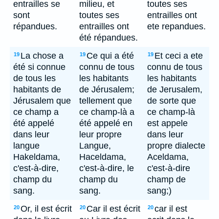
entrailles se
milieu, et
toutes ses
sont
toutes ses
entrailles ont
répandues.
entrailles ont
ete repandues.
été répandues.
La chose a
Ce qui a été
Et ceci a ete
19
19
19
été si connue
connu de tous
connu de tous
de tous les
les habitants
les habitants
habitants de
de Jérusalem;
de Jerusalem,
Jérusalem que
tellement que
de sorte que
ce champ a
ce champ-là a
ce champ-là
été appelé
été appelé en
est appele
dans leur
leur propre
dans leur
langue
Langue,
propre dialecte
Hakeldama,
Haceldama,
Aceldama,
c'est-à-dire,
c'est-à-dire, le
c'est-à-dire
champ du
champ du
champ de
sang.
sang.
sang;)
Or, il est écrit
Car il est écrit
car il est
20
20
20