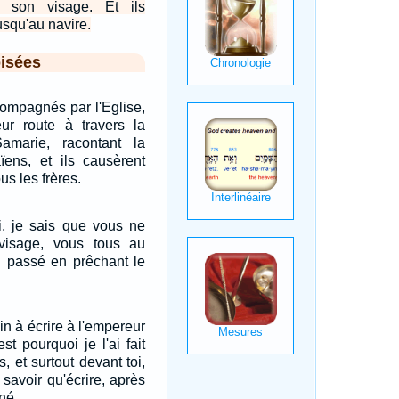
s son visage. Et ils
squ'au navire.
isées
compagnés par l'Eglise,
leur route à travers la
amarie, racontant la
ïens, et ils causèrent
us les frères.
i, je sais que vous ne
visage, vous tous au
ai passé en prêchant le
ain à écrire à l'empereur
st pourquoi je l'ai fait
, et surtout devant toi,
 savoir qu'écrire, après
né.