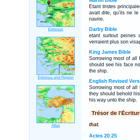
Martin Bible
Etant tristes principal
avait dite, qu'ils ne le
navire.
Darby Bible
etant surtout peines d
verraient plus son visa
King James Bible
Sorrowing most of all 
should see his face n
the ship.
English Revised Vers
Sorrowing most of all
they should behold hi
his way unto the ship.
Trésor de l'Écritur
that.
Actes 20:25