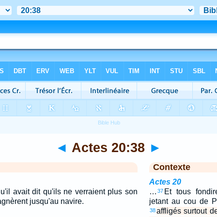
◄
Actes 20:38
►
Contexte
Actes 20
u'il avait dit qu'ils ne verraient plus son
…
Et tous fondir
37
agnèrent jusqu'au navire.
jetant au cou de Pa
affligés surtout de
38