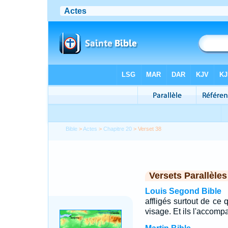
Bible
>
Actes
>
Chapitre 20
> Verset 38
Versets Parallèles
Louis Segond Bible
affligés surtout de ce q
visage. Et ils l'accomp