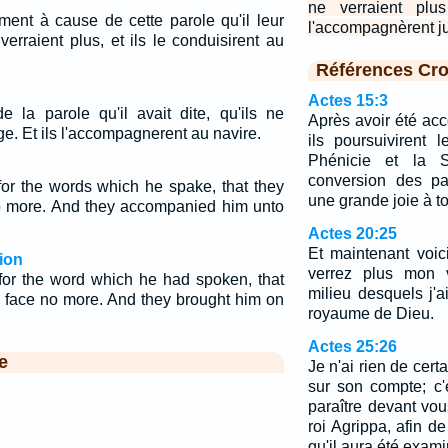
ne verraient plu
ement à cause de cette parole qu'il leur
l'accompagnèrent ju
 verraient plus, et ils le conduisirent au
Références Cro
Actes 15:3
e la parole qu'il avait dite, qu'ils ne
Après avoir été ac
ge. Et ils l'accompagnerent au navire.
ils poursuivirent 
Phénicie et la S
conversion des pa
for the words which he spake, that they
une grande joie à to
o more. And they accompanied him unto
Actes 20:25
Et maintenant voic
ion
verrez plus mon 
 for the word which he had spoken, that
milieu desquels j'
s face no more. And they brought him on
royaume de Dieu.
Actes 25:26
e
Je n'ai rien de cert
sur son compte; c'e
paraître devant vous
roi Agrippa, afin de
qu'il aura été exami