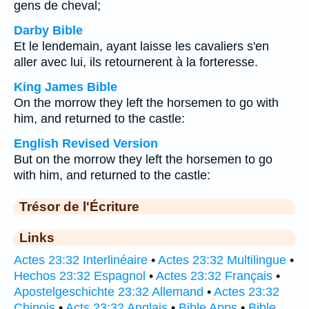
gens de cheval;
Darby Bible
Et le lendemain, ayant laisse les cavaliers s'en
aller avec lui, ils retournerent à la forteresse.
King James Bible
On the morrow they left the horsemen to go with
him, and returned to the castle:
English Revised Version
But on the morrow they left the horsemen to go
with him, and returned to the castle:
Trésor de l'Écriture
Links
Actes 23:32 Interlinéaire
•
Actes 23:32 Multilingue
•
Hechos 23:32 Espagnol
•
Actes 23:32 Français
•
Apostelgeschichte 23:32 Allemand
•
Actes 23:32
Chinois
•
Acts 23:32 Anglais
•
Bible Apps
•
Bible