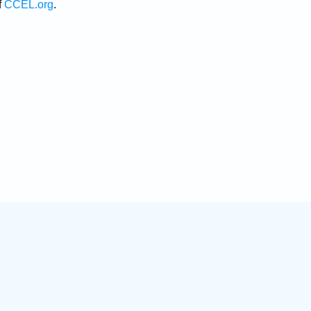
f
CCEL.org
.