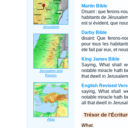
Martin Bible
Disant : que ferons-nou
habitants de Jérusalem,
est si évident, que nou
Darby Bible
disant: Que ferons-n
pour tous les habitant
ete fait par eux, et nou
King James Bible
Saying, What shall w
notable miracle hath 
that dwell in Jerusale
English Revised Vers
saying, What shall w
notable miracle hath b
all that dwell in Jerus
Trésor de l'Écritur
What.