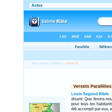
Bible
>
Actes
>
Chapitre 4
> Verset 16
Versets Parallèles
Louis Segond Bible
disant: Que ferons-no
pour tous les habitan
été accompli par eux, e