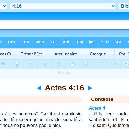
◄
Actes 4:16
►
Contexte
Actes 4
us à ces hommes? Car il est manifeste
…
Ils leur ordo
15
ts de Jérusalem qu'un miracle signalé a
sanhédrin, et ils 
t nous ne pouvons pas le nier.
disant: Que fero
16