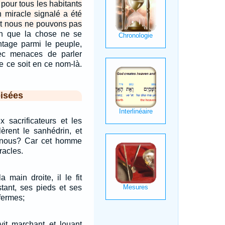
 pour tous les habitants
 miracle signalé a été
et nous ne pouvons pas
in que la chose ne se
tage parmi le peuple,
ec menaces de parler
e ce soit en ce nom-là.
isées
x sacrificateurs et les
èrent le sanhédrin, et
s-nous? Car cet homme
racles.
a main droite, il le fit
tant, ses pieds et ses
fermes;
vit marchant et louant