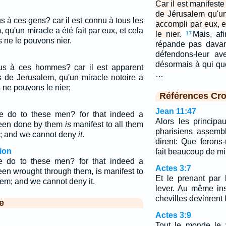
Car il est manifeste
de Jérusalem qu'un
s à ces gens? car il est connu à tous les
accompli par eux, 
 qu'un miracle a été fait par eux, et cela
le nier.
Mais, af
17
s ne le pouvons nier.
répande pas davan
défendons-leur av
désormais à qui qu
ous à ces hommes? car il est apparent
…
s de Jerusalem, qu'un miracle notoire a
s ne pouvons le nier;
Références Cro
Jean 11:47
e do to these men? for that indeed a
Alors les principau
been done by them
is
manifest to all them
pharisiens assembl
m; and we cannot deny
it
.
dirent: Que feron
ion
fait beaucoup de mi
e do to these men? for that indeed a
Actes 3:7
een wrought through them, is manifest to
Et le prenant par l
alem; and we cannot deny it.
lever. Au même ins
chevilles devinrent 
e
Actes 3:9
Tout le monde le 