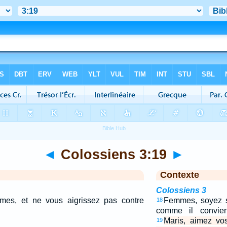
◄
Colossiens 3:19
►
Contexte
Colossiens 3
mes, et ne vous aigrissez pas contre
Femmes, soyez s
18
comme il convien
Maris, aimez vo
19