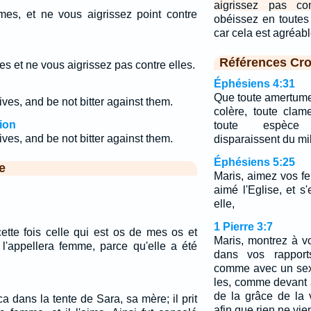
aigrissez pas con
es, et ne vous aigrissez point contre
obéissez en toutes
car cela est agréab
Références Cro
s et ne vous aigrissez pas contre elles.
Éphésiens 4:31
Que toute amertume,
ves, and be not bitter against them.
colère, toute clam
ion
toute espèce
es, and be not bitter against them.
disparaissent du mi
Éphésiens 5:25
e
Maris, aimez vos 
aimé l'Eglise, et s
elle,
1 Pierre 3:7
cette fois celle qui est os de mes os et
Maris, montrez à v
 l'appellera femme, parce qu'elle a été
dans vos rappor
comme avec un sexe
les, comme devant 
de la grâce de la v
 dans la tente de Sara, sa mère; il prit
afin que rien ne vie