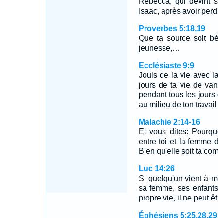
Rebecca, qui devint sa
Isaac, après avoir per
Proverbes 5:18,19
Que ta source soit bé
jeunesse,…
Ecclésiaste 9:9
Jouis de la vie avec 
jours de ta vie de van
pendant tous les jours d
au milieu de ton travail 
Malachie 2:14-16
Et vous dites: Pourqu
entre toi et la femme d
Bien qu'elle soit ta c
Luc 14:26
Si quelqu'un vient à mo
sa femme, ses enfants
propre vie, il ne peut ê
Éphésiens 5:25,28,29