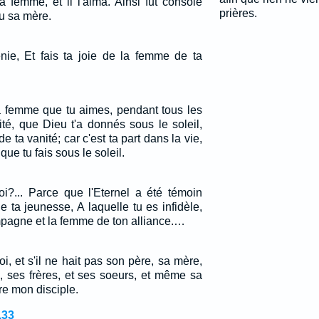
 femme, et il l'aima. Ainsi fut consolé
prières.
du sa mère.
nie, Et fais ta joie de la femme de ta
la femme que tu aimes, pendant tous les
ité, que Dieu t'a donnés sous le soleil,
e ta vanité; car c'est ta part dans la vie,
que tu fais sous le soleil.
oi?... Parce que l'Eternel a été témoin
e ta jeunesse, A laquelle tu es infidèle,
ompagne et la femme de ton alliance.…
i, et s'il ne hait pas son père, sa mère,
, ses frères, et ses soeurs, et même sa
tre mon disciple.
,33