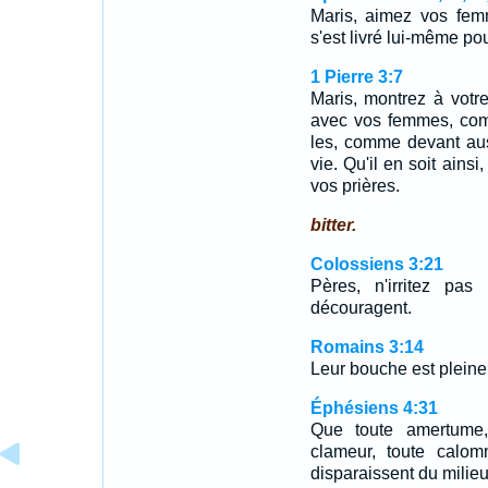
Maris, aimez vos fem
s'est livré lui-même po
1 Pierre 3:7
Maris, montrez à votr
avec vos femmes, com
les, comme devant aus
vie. Qu'il en soit ainsi
vos prières.
bitter.
Colossiens 3:21
Pères, n'irritez pa
découragent.
Romains 3:14
Leur bouche est pleine
Éphésiens 4:31
Que toute amertume, 
clameur, toute calom
disparaissent du milie