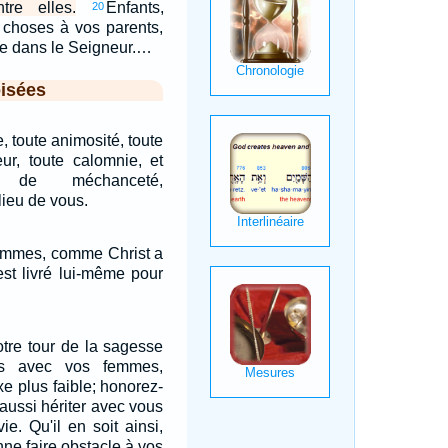
tre elles.
Enfants,
20
 choses à vos parents,
le dans le Seigneur.…
isées
 toute animosité, toute
eur, toute calomnie, et
 de méchanceté,
lieu de vous.
femmes, comme Christ a
'est livré lui-même pour
otre tour de la sagesse
ts avec vos femmes,
 plus faible; honorez-
aussi hériter avec vous
ie. Qu'il en soit ainsi,
nne faire obstacle à vos