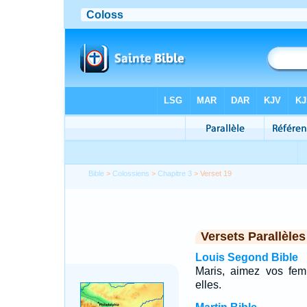
Bible
>
Colossiens
>
Chapitre 3
> Verset 19
Versets Parallèles
Louis Segond Bible
Maris, aimez vos fem
elles.