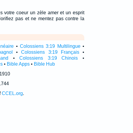
s votre coeur un zèle amer et un esprit
lorifiez pas et ne mentez pas contre la
inéaire
•
Colossiens 3:19 Multilingue
•
agnol
•
Colossiens 3:19 Français
•
mand
•
Colossiens 3:19 Chinois
•
is
•
Bible Apps
•
Bible Hub
 1910
1744
f
CCEL.org
.