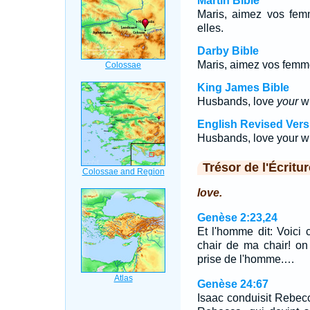
Martin Bible
Maris, aimez vos femm
elles.
Darby Bible
Maris, aimez vos femme
King James Bible
Husbands, love
your
wi
English Revised Vers
Husbands, love your wiv
Trésor de l'Écritur
love.
Genèse 2:23,24
Et l'homme dit: Voici 
chair de ma chair! on
prise de l'homme.…
Genèse 24:67
Isaac conduisit Rebecca