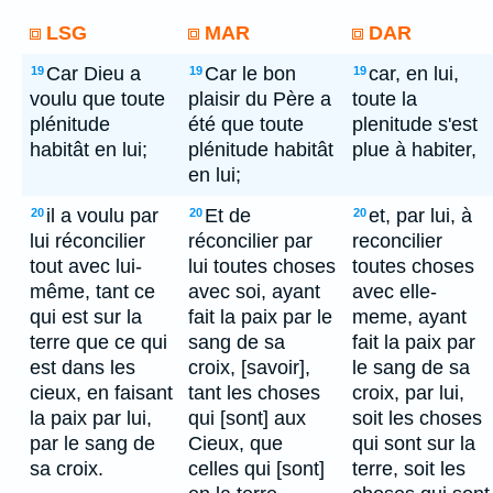
LSG
MAR
DAR
Car Dieu a
Car le bon
car, en lui,
19
19
19
voulu que toute
plaisir du Père a
toute la
plénitude
été que toute
plenitude s'est
habitât en lui;
plénitude habitât
plue à habiter,
en lui;
il a voulu par
Et de
et, par lui, à
20
20
20
lui réconcilier
réconcilier par
reconcilier
tout avec lui-
lui toutes choses
toutes choses
même, tant ce
avec soi, ayant
avec elle-
qui est sur la
fait la paix par le
meme, ayant
terre que ce qui
sang de sa
fait la paix par
est dans les
croix, [savoir],
le sang de sa
cieux, en faisant
tant les choses
croix, par lui,
la paix par lui,
qui [sont] aux
soit les choses
par le sang de
Cieux, que
qui sont sur la
sa croix.
celles qui [sont]
terre, soit les