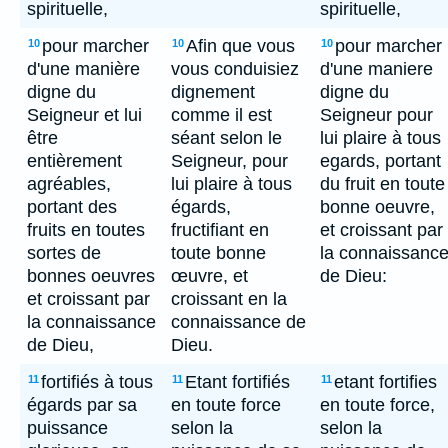
spirituelle,
spirituelle,
pour marcher
Afin que vous
pour marcher
10
10
10
d'une manière
vous conduisiez
d'une maniere
digne du
dignement
digne du
Seigneur et lui
comme il est
Seigneur pour
être
séant selon le
lui plaire à tous
entièrement
Seigneur, pour
egards, portant
agréables,
lui plaire à tous
du fruit en toute
portant des
égards,
bonne oeuvre,
fruits en toutes
fructifiant en
et croissant par
sortes de
toute bonne
la connaissanc
bonnes oeuvres
œuvre, et
de Dieu:
et croissant par
croissant en la
la connaissance
connaissance de
de Dieu,
Dieu.
fortifiés à tous
Etant fortifiés
etant fortifies
11
11
11
égards par sa
en toute force
en toute force,
puissance
selon la
selon la