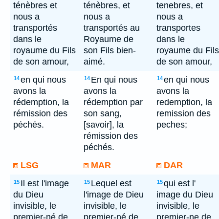
ténèbres et
ténèbres, et
tenebres, et
nous a
nous a
nous a
transportés
transportés au
transportes
dans le
Royaume de
dans le
royaume du Fils
son Fils bien-
royaume du Fils
de son amour,
aimé.
de son amour,
en qui nous
En qui nous
en qui nous
14
14
14
avons la
avons la
avons la
rédemption, la
rédemption par
redemption, la
rémission des
son sang,
remission des
péchés.
[savoir], la
peches;
rémission des
péchés.
LSG
MAR
DAR
Il est l'image
Lequel est
qui est l'
15
15
15
du Dieu
l'image de Dieu
image du Dieu
invisible, le
invisible, le
invisible, le
premier-né de
premier-né de
premier-ne de