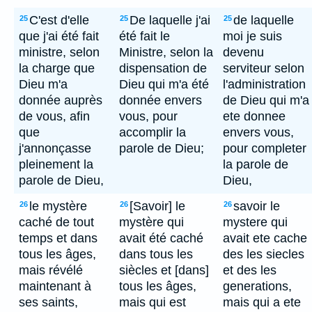
C'est d'elle
De laquelle j'ai
de laquelle
25
25
25
que j'ai été fait
été fait le
moi je suis
ministre, selon
Ministre, selon la
devenu
la charge que
dispensation de
serviteur selon
Dieu m'a
Dieu qui m'a été
l'administration
donnée auprès
donnée envers
de Dieu qui m'a
de vous, afin
vous, pour
ete donnee
que
accomplir la
envers vous,
j'annonçasse
parole de Dieu;
pour completer
pleinement la
la parole de
parole de Dieu,
Dieu,
le mystère
[Savoir] le
savoir le
26
26
26
caché de tout
mystère qui
mystere qui
temps et dans
avait été caché
avait ete cache
tous les âges,
dans tous les
des les siecles
mais révélé
siècles et [dans]
et des les
maintenant à
tous les âges,
generations,
ses saints,
mais qui est
mais qui a ete