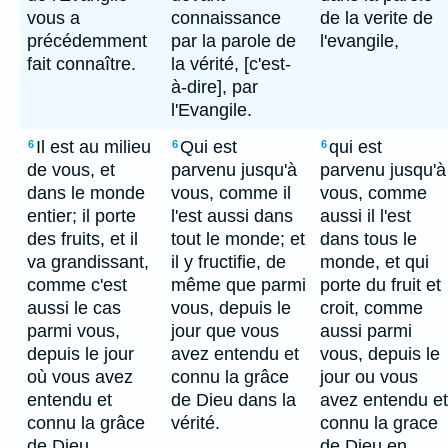
vous a
connaissance
de la verite de
précédemment
par la parole de
l'evangile,
fait connaître.
la vérité, [c'est-
à-dire], par
l'Evangile.
Il est au milieu
Qui est
qui est
6
6
6
de vous, et
parvenu jusqu'à
parvenu jusqu'à
dans le monde
vous, comme il
vous, comme
entier; il porte
l'est aussi dans
aussi il l'est
des fruits, et il
tout le monde; et
dans tous le
va grandissant,
il y fructifie, de
monde, et qui
comme c'est
même que parmi
porte du fruit et
aussi le cas
vous, depuis le
croit, comme
parmi vous,
jour que vous
aussi parmi
depuis le jour
avez entendu et
vous, depuis le
où vous avez
connu la grâce
jour ou vous
entendu et
de Dieu dans la
avez entendu et
connu la grâce
vérité.
connu la grace
de Dieu
de Dieu en