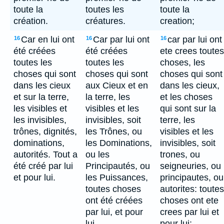
toute la
toutes les
toute la
création.
créatures.
creation;
Car en lui ont
Car par lui ont
car par lui ont
16
16
16
été créées
été créées
ete crees toutes
toutes les
toutes les
choses, les
choses qui sont
choses qui sont
choses qui sont
dans les cieux
aux Cieux et en
dans les cieux,
et sur la terre,
la terre, les
et les choses
les visibles et
visibles et les
qui sont sur la
les invisibles,
invisibles, soit
terre, les
trônes, dignités,
les Trônes, ou
visibles et les
dominations,
les Dominations,
invisibles, soit
autorités. Tout a
ou les
trones, ou
été créé par lui
Principautés, ou
seigneuries, ou
et pour lui.
les Puissances,
principautes, ou
toutes choses
autorites: toutes
ont été créées
choses ont ete
par lui, et pour
crees par lui et
lui.
pour lui;