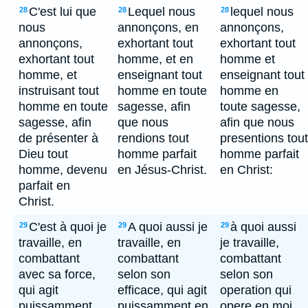
C'est lui que
Lequel nous
lequel nous
28
28
28
nous
annonçons, en
annonçons,
annonçons,
exhortant tout
exhortant tout
exhortant tout
homme, et en
homme et
homme, et
enseignant tout
enseignant tout
instruisant tout
homme en toute
homme en
homme en toute
sagesse, afin
toute sagesse,
sagesse, afin
que nous
afin que nous
de présenter à
rendions tout
presentions tout
Dieu tout
homme parfait
homme parfait
homme, devenu
en Jésus-Christ.
en Christ:
parfait en
Christ.
C'est à quoi je
A quoi aussi je
à quoi aussi
29
29
29
travaille, en
travaille, en
je travaille,
combattant
combattant
combattant
avec sa force,
selon son
selon son
qui agit
efficace, qui agit
operation qui
puissamment
puissamment en
opere en moi