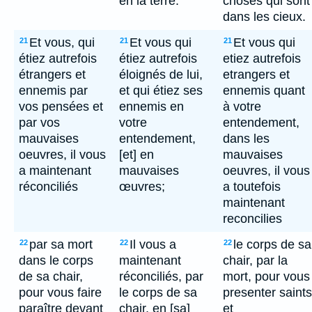
en la terre.
choses qui sont
dans les cieux.
Et vous, qui
Et vous qui
Et vous qui
21
21
21
étiez autrefois
étiez autrefois
etiez autrefois
étrangers et
éloignés de lui,
etrangers et
ennemis par
et qui étiez ses
ennemis quant
vos pensées et
ennemis en
à votre
par vos
votre
entendement,
mauvaises
entendement,
dans les
oeuvres, il vous
[et] en
mauvaises
a maintenant
mauvaises
oeuvres, il vous
réconciliés
œuvres;
a toutefois
maintenant
reconcilies
par sa mort
Il vous a
le corps de sa
22
22
22
dans le corps
maintenant
chair, par la
de sa chair,
réconciliés, par
mort, pour vous
pour vous faire
le corps de sa
presenter saints
paraître devant
chair, en [sa]
et