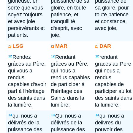
glorieuse, en
puissance de sa
puissance de
sorte que vous
gloire, en toute
sa gloire, pour
soyez toujours
patience, et
toute patience
et avec joie
tranquillité
et constance,
persévérants et
d'esprit, avec
avec joie,
patients.
joie.
LSG
MAR
DAR
Rendez
Rendant
rendant
12
12
12
grâces au Père,
grâces au Père,
graces au Pere
qui vous a
qui nous a
qui nous a
rendus
rendus capables
rendus
capables d'avoir
de participer à
capables de
part à l'héritage
l'héritage des
participer au lot
des saints dans
Saints dans la
des saints dans
la lumière,
lumière;
la lumiere;
qui nous a
Qui nous a
qui nous a
13
13
13
délivrés de la
délivrés de la
delivres du
puissance des
puissance des
pouvoir des