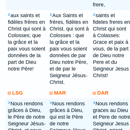
frere,
aux saints et
Aux Saints et
saints et
2
2
2
fidèles frères en
frères, fidèles en
fideles freres en
Christ qui sont à
Christ, qui sont à
Christ qui sont
Colosses; que
Colosses : que
à Colasses:
la grâce et la
la grâce et la
Grace et paix à
paix vous soient
paix vous soient
vous, de la part
données de la
données de par
de Dieu notre
part de Dieu
Dieu notre Père,
Pere et du
notre Père!
et de par le
Seigneur Jesus
Seigneur Jésus-
Christ!
Christ.
LSG
MAR
DAR
Nous rendons
Nous rendons
Nous rendons
3
3
3
grâces à Dieu,
grâces à Dieu,
graces au Dieu
le Père de notre
qui est le Père
et Pere de notr
Seigneur Jésus-
de notre
Seigneur Jesus