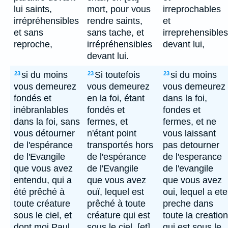
lui saints,
mort, pour vous
irreprochables
irrépréhensibles
rendre saints,
et
et sans
sans tache, et
irreprehensibles
reproche,
irrépréhensibles
devant lui,
devant lui.
si du moins
Si toutefois
si du moins
23
23
23
vous demeurez
vous demeurez
vous demeurez
fondés et
en la foi, étant
dans la foi,
inébranlables
fondés et
fondes et
dans la foi, sans
fermes, et
fermes, et ne
vous détourner
n'étant point
vous laissant
de l'espérance
transportés hors
pas detourner
de l'Evangile
de l'espérance
de l'esperance
que vous avez
de l'Evangile
de l'evangile
entendu, qui a
que vous avez
que vous avez
été prêché à
ouï, lequel est
oui, lequel a ete
toute créature
prêché à toute
preche dans
sous le ciel, et
créature qui est
toute la creation
dont moi Paul,
sous le ciel, [et]
qui est sous le