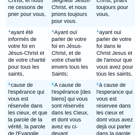
Christ, et nous
Seigneur Jésus-
Christ, priant
ne cessons de
Christ, et nous
toujours pour
prier pour vous,
prions toujours
vous,
pour vous.
ayant été
Ayant ouï
ayant oui
4
4
4
informés de
parler de votre
parler de votre
votre foi en
foi en Jésus-
foi dans le
Jésus-Christ et
Christ, et de
Christ Jesus et
de votre charité
votre charité
de l'amour que
pour tous les
envers tous les
vous avez pour
saints,
Saints;
tous les saints,
cause de
A cause de
à cause de
5
5
5
l'espérance qui
l'espérance [des
l'esperance qui
vous est
biens] qui vous
vous est
réservée dans
sont réservés
reservee dans
les cieux, et que
dans les Cieux,
les cieux et
la parole de la
et dont vous
dont vous avez
vérité, la parole
avez eu ci-
dejà oui parler
de l'Evangile
devant
dans la parole