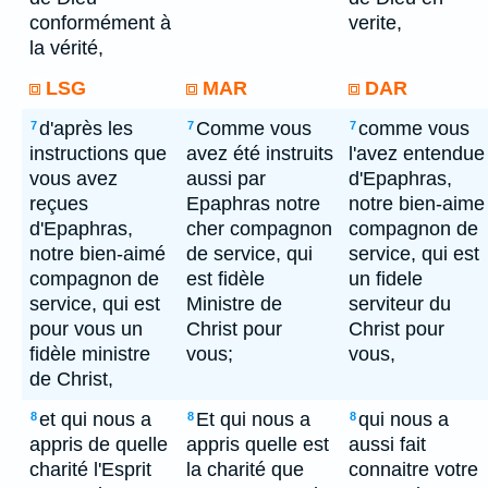
conformément à
verite,
la vérité,
LSG
MAR
DAR
d'après les
Comme vous
comme vous
7
7
7
instructions que
avez été instruits
l'avez entendue
vous avez
aussi par
d'Epaphras,
reçues
Epaphras notre
notre bien-aime
d'Epaphras,
cher compagnon
compagnon de
notre bien-aimé
de service, qui
service, qui est
compagnon de
est fidèle
un fidele
service, qui est
Ministre de
serviteur du
pour vous un
Christ pour
Christ pour
fidèle ministre
vous;
vous,
de Christ,
et qui nous a
Et qui nous a
qui nous a
8
8
8
appris de quelle
appris quelle est
aussi fait
charité l'Esprit
la charité que
connaitre votre