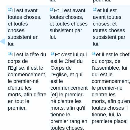
Il est avant
Et il est avant
et lui est
17
17
17
toutes choses,
toutes choses,
avant toutes
et toutes
et toutes choses
choses, et
choses
subsistent par
toutes choses
subsistent en
lui.
subsistent par
lui.
lui;
Il est la tête du
Et c'est lui qui
et il est le chef
18
18
18
corps de
est le Chef du
du corps, de
l'Eglise; il est le
Corps de
l'assemblee, lui
commencement,
l'Eglise, et qui
qui est le
le premier-né
est le
commencement
d'entre les
commencement
le premier-ne
morts, afin d'être
[et] le premier-
d'entre les
en tout le
né d'entre les
morts, afin qu'en
premier.
morts, afin qu'il
toutes choses il
tienne le
tienne, lui, la
premier rang en
premiere place;
toutes choses.