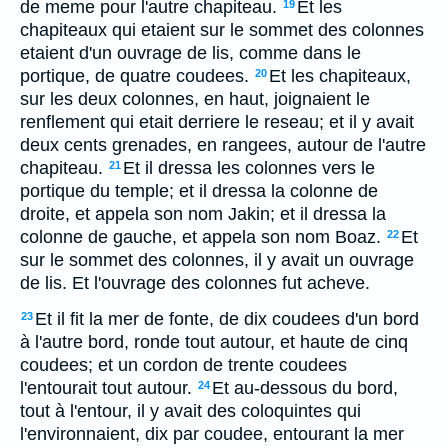
de meme pour l'autre chapiteau.
Et les
19
chapiteaux qui etaient sur le sommet des colonnes
etaient d'un ouvrage de lis, comme dans le
portique, de quatre coudees.
Et les chapiteaux,
20
sur les deux colonnes, en haut, joignaient le
renflement qui etait derriere le reseau; et il y avait
deux cents grenades, en rangees, autour de l'autre
chapiteau.
Et il dressa les colonnes vers le
21
portique du temple; et il dressa la colonne de
droite, et appela son nom Jakin; et il dressa la
colonne de gauche, et appela son nom Boaz.
Et
22
sur le sommet des colonnes, il y avait un ouvrage
de lis. Et l'ouvrage des colonnes fut acheve.
Et il fit la mer de fonte, de dix coudees d'un bord
23
à l'autre bord, ronde tout autour, et haute de cinq
coudees; et un cordon de trente coudees
l'entourait tout autour.
Et au-dessous du bord,
24
tout à l'entour, il y avait des coloquintes qui
l'environnaient, dix par coudee, entourant la mer