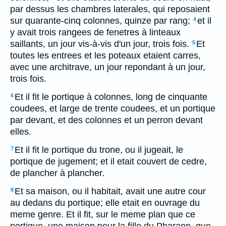
par dessus les chambres laterales, qui reposaient
sur quarante-cinq colonnes, quinze par rang;
et il
4
y avait trois rangees de fenetres à linteaux
saillants, un jour vis-à-vis d'un jour, trois fois.
Et
5
toutes les entrees et les poteaux etaient carres,
avec une architrave, un jour repondant à un jour,
trois fois.
Et il fit le portique à colonnes, long de cinquante
6
coudees, et large de trente coudees, et un portique
par devant, et des colonnes et un perron devant
elles.
Et il fit le portique du trone, ou il jugeait, le
7
portique de jugement; et il etait couvert de cedre,
de plancher à plancher.
Et sa maison, ou il habitait, avait une autre cour
8
au dedans du portique; elle etait en ouvrage du
meme genre. Et il fit, sur le meme plan que ce