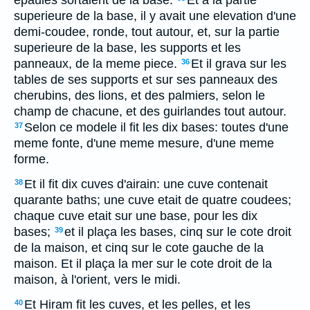
epaules sortaient de la base.
Et à la partie
superieure de la base, il y avait une elevation d'une
demi-coudee, ronde, tout autour, et, sur la partie
superieure de la base, les supports et les
panneaux, de la meme piece.
Et il grava sur les
36
tables de ses supports et sur ses panneaux des
cherubins, des lions, et des palmiers, selon le
champ de chacune, et des guirlandes tout autour.
Selon ce modele il fit les dix bases: toutes d'une
37
meme fonte, d'une meme mesure, d'une meme
forme.
Et il fit dix cuves d'airain: une cuve contenait
38
quarante baths; une cuve etait de quatre coudees;
chaque cuve etait sur une base, pour les dix
bases;
et il plaça les bases, cinq sur le cote droit
39
de la maison, et cinq sur le cote gauche de la
maison. Et il plaça la mer sur le cote droit de la
maison, à l'orient, vers le midi.
Et Hiram fit les cuves, et les pelles, et les
40