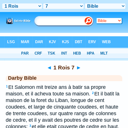
Bible
>
DAR
> 1 Rois 7
◄
1 Rois 7
►
Darby Bible
Et Salomon mit treize ans à batir sa propre
1
maison, et il acheva toute sa maison.
Et il batit la
2
maison de la foret du Liban, longue de cent
coudees, et large de cinquante coudees, et haute
de trente coudees, sur quatre rangs de colonnes
de cedre, et il y avait des poutres de cedre sur les
colonnes;
et elle etait couverte de cedre en haut,
3