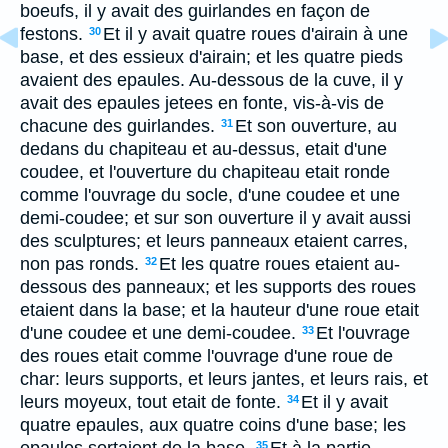
boeufs, il y avait des guirlandes en façon de
festons.
Et il y avait quatre roues d'airain à une
30
base, et des essieux d'airain; et les quatre pieds
avaient des epaules. Au-dessous de la cuve, il y
avait des epaules jetees en fonte, vis-à-vis de
chacune des guirlandes.
Et son ouverture, au
31
dedans du chapiteau et au-dessus, etait d'une
coudee, et l'ouverture du chapiteau etait ronde
comme l'ouvrage du socle, d'une coudee et une
demi-coudee; et sur son ouverture il y avait aussi
des sculptures; et leurs panneaux etaient carres,
non pas ronds.
Et les quatre roues etaient au-
32
dessous des panneaux; et les supports des roues
etaient dans la base; et la hauteur d'une roue etait
d'une coudee et une demi-coudee.
Et l'ouvrage
33
des roues etait comme l'ouvrage d'une roue de
char: leurs supports, et leurs jantes, et leurs rais, et
leurs moyeux, tout etait de fonte.
Et il y avait
34
quatre epaules, aux quatre coins d'une base; les
35