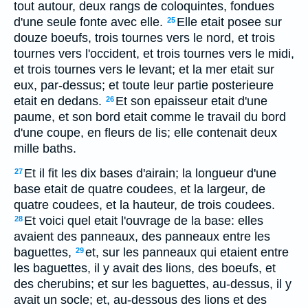
tout autour, deux rangs de coloquintes, fondues
d'une seule fonte avec elle.
Elle etait posee sur
25
douze boeufs, trois tournes vers le nord, et trois
tournes vers l'occident, et trois tournes vers le midi,
et trois tournes vers le levant; et la mer etait sur
eux, par-dessus; et toute leur partie posterieure
etait en dedans.
Et son epaisseur etait d'une
26
paume, et son bord etait comme le travail du bord
d'une coupe, en fleurs de lis; elle contenait deux
mille baths.
Et il fit les dix bases d'airain; la longueur d'une
27
base etait de quatre coudees, et la largeur, de
quatre coudees, et la hauteur, de trois coudees.
Et voici quel etait l'ouvrage de la base: elles
28
avaient des panneaux, des panneaux entre les
baguettes,
et, sur les panneaux qui etaient entre
29
les baguettes, il y avait des lions, des boeufs, et
des cherubins; et sur les baguettes, au-dessus, il y
avait un socle; et, au-dessous des lions et des