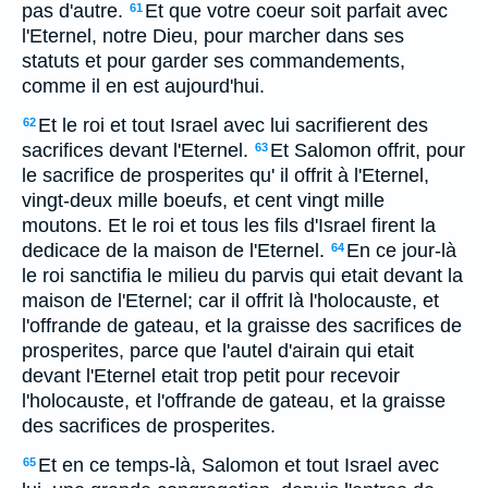
pas d'autre.
Et que votre coeur soit parfait avec
61
l'Eternel, notre Dieu, pour marcher dans ses
statuts et pour garder ses commandements,
comme il en est aujourd'hui.
Et le roi et tout Israel avec lui sacrifierent des
62
sacrifices devant l'Eternel.
Et Salomon offrit, pour
63
le sacrifice de prosperites qu' il offrit à l'Eternel,
vingt-deux mille boeufs, et cent vingt mille
moutons. Et le roi et tous les fils d'Israel firent la
dedicace de la maison de l'Eternel.
En ce jour-là
64
le roi sanctifia le milieu du parvis qui etait devant la
maison de l'Eternel; car il offrit là l'holocauste, et
l'offrande de gateau, et la graisse des sacrifices de
prosperites, parce que l'autel d'airain qui etait
devant l'Eternel etait trop petit pour recevoir
l'holocauste, et l'offrande de gateau, et la graisse
des sacrifices de prosperites.
Et en ce temps-là, Salomon et tout Israel avec
65