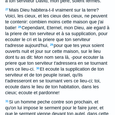
à ton serviteur David, mon pere, soient fermes.
Mais Dieu habitera-t-il vraiment sur la terre?
27
Voici, les cieux, et les cieux des cieux, ne peuvent
te contenir: combien moins cette maison que j'ai
batie!
Cependant, Eternel, mon Dieu, aie egard à
28
la priere de ton serviteur et à sa supplication, pour
ecouter le cri et la priere que ton serviteur
t'adresse aujourd'hui,
pour que tes yeux soient
29
ouverts nuit et jour sur cette maison, sur le lieu
dont tu as dit: Mon nom sera là, -pour ecouter la
priere que ton serviteur t'adressera en se tournant
vers ce lieu-ci.
Et ecoute la supplication de ton
30
serviteur et de ton peuple Israel, qu'ils
t'adresseront en se tournant vers ce lieu-ci; toi,
ecoute dans le lieu de ton habitation, dans les
cieux; ecoute et pardonne!
Si un homme peche contre son prochain, et
31
qu'on lui impose le serment pour le faire jurer, et
que le serment vienne devant ton autel, dans cette