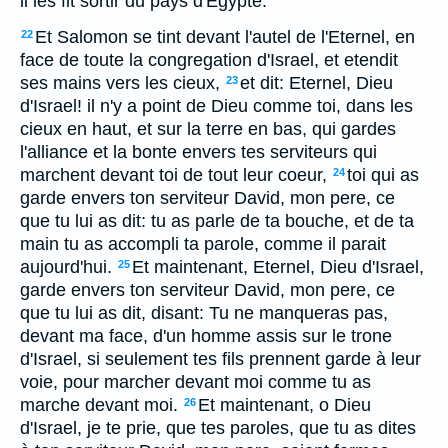
il les fit sortir du pays d'Egypte.
Et Salomon se tint devant l'autel de l'Eternel, en
22
face de toute la congregation d'Israel, et etendit
ses mains vers les cieux,
et dit: Eternel, Dieu
23
d'Israel! il n'y a point de Dieu comme toi, dans les
cieux en haut, et sur la terre en bas, qui gardes
l'alliance et la bonte envers tes serviteurs qui
marchent devant toi de tout leur coeur,
toi qui as
24
garde envers ton serviteur David, mon pere, ce
que tu lui as dit: tu as parle de ta bouche, et de ta
main tu as accompli ta parole, comme il parait
aujourd'hui.
Et maintenant, Eternel, Dieu d'Israel,
25
garde envers ton serviteur David, mon pere, ce
que tu lui as dit, disant: Tu ne manqueras pas,
devant ma face, d'un homme assis sur le trone
d'Israel, si seulement tes fils prennent garde à leur
voie, pour marcher devant moi comme tu as
marche devant moi.
Et maintenant, o Dieu
26
d'Israel, je te prie, que tes paroles, que tu as dites