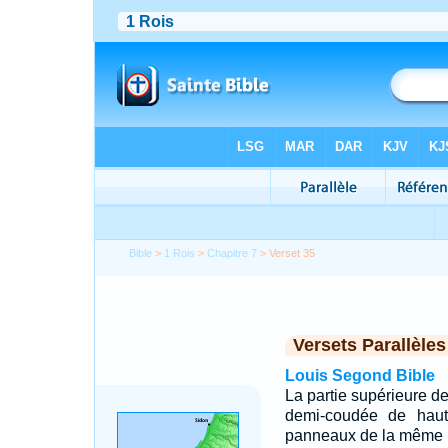
Bible
>
1 Rois
>
Chapitre 7
> Verset 35
Versets Parallèles
Louis Segond Bible
La partie supérieure de
demi-coudée de haute
panneaux de la même 