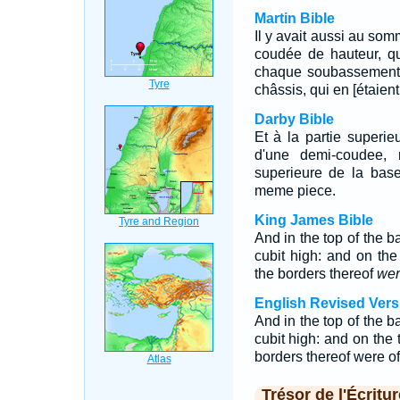
Martin Bible
Il y avait aussi au s
coudée de hauteur, qu
chaque soubassement 
châssis, qui en [étaient 
Darby Bible
Et à la partie superie
d'une demi-coudee, r
superieure de la base
meme piece.
King James Bible
And in the top of the 
cubit high: and on the
the borders thereof
wer
English Revised Vers
And in the top of the 
cubit high: and on the 
borders thereof were o
Trésor de l'Écritur