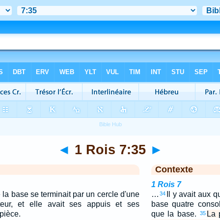
◄
1 Rois 7:35
►
Contexte
1 Rois 7
 la base se terminait par un cercle d'une
…
Il y avait aux 
34
ur, et elle avait ses appuis et ses
base quatre conso
pièce.
que la base.
La 
35