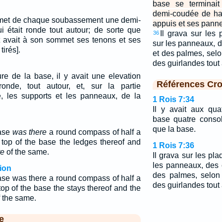
base se terminait
demi-coudée de hau
ommet de chaque soubassement une demi-
appuis et ses pann
i était ronde tout autour; de sorte que
Il grava sur les
36
avait à son sommet ses tenons et ses
sur les panneaux, d
tirés].
et des palmes, selo
des guirlandes tout
ure de la base, il y avait une elevation
Références Cro
onde, tout autour, et, sur la partie
, les supports et les panneaux, de la
1 Rois 7:34
Il y avait aux qu
base quatre conso
que la base.
base
was there
a round compass of half a
 top of the base the ledges thereof and
1 Rois 7:36
e
of the same.
Il grava sur les pl
les panneaux, des 
ion
des palmes, selon 
base was there a round compass of half a
des guirlandes tout 
top of the base the stays thereof and the
f the same.
e