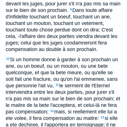
devant les juges, pour jurer s'il n'a pas mis sa main
sur le bien de son prochain.
Dans toute affaire
9
d'infidelite touchant un boeuf, touchant un ane,
touchant un mouton, touchant un vetement,
touchant toute chose perdue dont on dira: C'est
cela, -l'affaire des deux parties viendra devant les
juges; celui que les juges condamneront fera
compensation au double à son prochain.
Si un homme donne à garder à son prochain un
10
ane, ou un boeuf, ou un mouton, ou une bete
quelconque, et que la bete meure, ou qu'elle se
soit fait une fracture, ou qu'on l'ai emmenee, sans
que personne l'ait vu,
le serment de l'Eternel
11
interviendra entre les deux parties, pour jurer s'il
n'a pas mis sa main sur le bien de son prochain; et
le maitre de la bete l'acceptera, et celui-là ne fera
pas compensation;
mais, si reellement elle lui a
12
ete volee, il fera compensation au maitre:
si elle
13
a ete dechiree, il l'apportera en temoignage; il ne