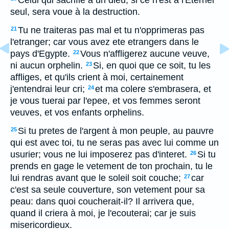
Celui qui sacrifie à un dieu, si ce n'est à l'Eternel
seul, sera voue à la destruction.
Tu ne traiteras pas mal et tu n'opprimeras pas
21
l'etranger; car vous avez ete etrangers dans le
pays d'Egypte.
Vous n'affligerez aucune veuve,
22
ni aucun orphelin.
Si, en quoi que ce soit, tu les
23
affliges, et qu'ils crient à moi, certainement
j'entendrai leur cri;
et ma colere s'embrasera, et
24
je vous tuerai par l'epee, et vos femmes seront
veuves, et vos enfants orphelins.
Si tu pretes de l'argent à mon peuple, au pauvre
25
qui est avec toi, tu ne seras pas avec lui comme un
usurier; vous ne lui imposerez pas d'interet.
Si tu
26
prends en gage le vetement de ton prochain, tu le
lui rendras avant que le soleil soit couche;
car
27
c'est sa seule couverture, son vetement pour sa
peau: dans quoi coucherait-il? Il arrivera que,
quand il criera à moi, je l'ecouterai; car je suis
misericordieux.