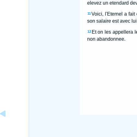
elevez un etendard dev
Voici, l'Eternel a fai
11
son salaire est avec lu
Et on les appellera l
12
non abandonnee.