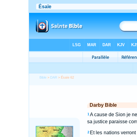
Bible
>
DAR
> Ésaïe 62
Darby Bible
A cause de Sion je ne
1
sa justice paraisse com
Et les nations verront
2