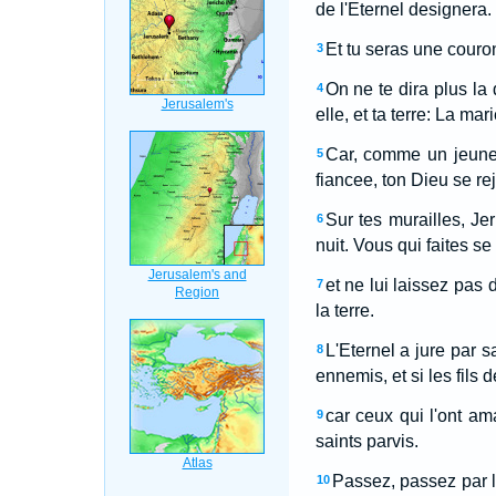
de l'Eternel designera.
Et tu seras une couron
3
On ne te dira plus la 
4
elle, et ta terre: La mar
Car, comme un jeune 
5
fiancee, ton Dieu se rej
Sur tes murailles, Jer
6
nuit. Vous qui faites se
et ne lui laissez pas 
7
la terre.
L'Eternel a jure par s
8
ennemis, et si les fils 
car ceux qui l'ont am
9
saints parvis.
Passez, passez par l
10