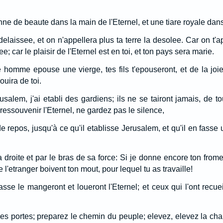
ne de beaute dans la main de l'Eternel, et une tiare royale dan
delaissee, et on n'appellera plus ta terre la desolee. Car on t'a
iee; car le plaisir de l'Eternel est en toi, et ton pays sera marie.
homme epouse une vierge, tes fils t'epouseront, et de la joie
ouira de toi.
usalem, j'ai etabli des gardiens; ils ne se tairont jamais, de tou
 ressouvenir l'Eternel, ne gardez pas le silence,
de repos, jusqu'à ce qu'il etablisse Jerusalem, et qu'il en fasse
a droite et par le bras de sa force: Si je donne encore ton frome
de l'etranger boivent ton mout, pour lequel tu as travaille!
asse le mangeront et loueront l'Eternel; et ceux qui l'ont recue
es portes; preparez le chemin du peuple; elevez, elevez la chau