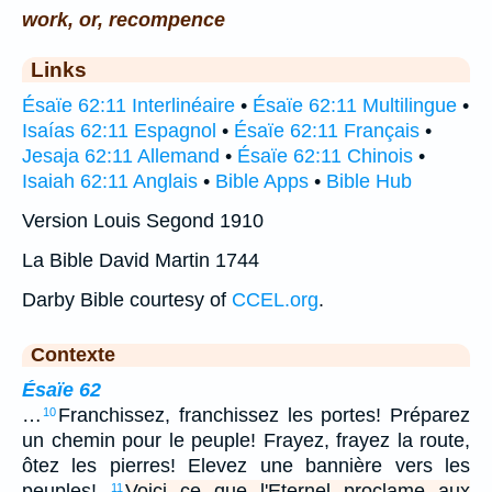
work, or, recompence
Links
Ésaïe 62:11 Interlinéaire
•
Ésaïe 62:11 Multilingue
•
Isaías 62:11 Espagnol
•
Ésaïe 62:11 Français
•
Jesaja 62:11 Allemand
•
Ésaïe 62:11 Chinois
•
Isaiah 62:11 Anglais
•
Bible Apps
•
Bible Hub
Version Louis Segond 1910
La Bible David Martin 1744
Darby Bible courtesy of
CCEL.org
.
Contexte
Ésaïe 62
…
Franchissez, franchissez les portes! Préparez
10
un chemin pour le peuple! Frayez, frayez la route,
ôtez les pierres! Elevez une bannière vers les
peuples!
Voici ce que l'Eternel proclame aux
11