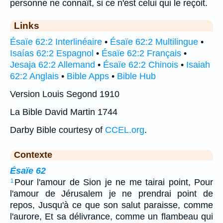
personne ne connaît, si ce n'est celui qui le reçoit.
Links
Ésaïe 62:2 Interlinéaire
•
Ésaïe 62:2 Multilingue
•
Isaías 62:2 Espagnol
•
Ésaïe 62:2 Français
•
Jesaja 62:2 Allemand
•
Ésaïe 62:2 Chinois
•
Isaiah
62:2 Anglais
•
Bible Apps
•
Bible Hub
Version Louis Segond 1910
La Bible David Martin 1744
Darby Bible courtesy of
CCEL.org
.
Contexte
Ésaïe 62
Pour l'amour de Sion je ne me tairai point, Pour
1
l'amour de Jérusalem je ne prendrai point de
repos, Jusqu'à ce que son salut paraisse, comme
l'aurore, Et sa délivrance, comme un flambeau qui