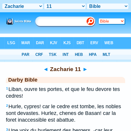
Bible
>
DAR
> Zacharie 11
◄
Zacharie 11
►
Darby Bible
Liban, ouvre tes portes, et que le feu devore tes
1
cedres!
Hurle, cypres! car le cedre est tombe, les nobles
2
sont devastes. Hurlez, chenes de Basan! car la
foret inaccessible est abattue.
Une voix du hurlement des bergers, -car leur
3