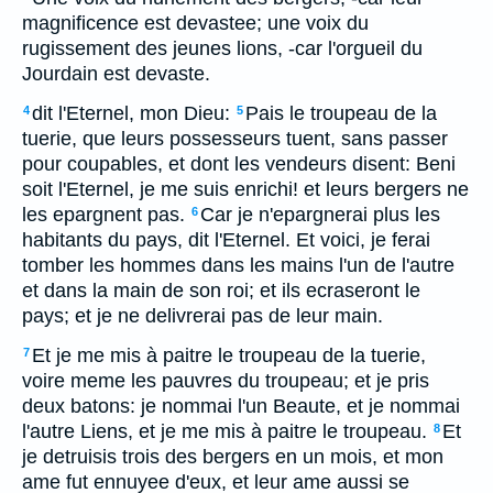
magnificence est devastee; une voix du
rugissement des jeunes lions, -car l'orgueil du
Jourdain est devaste.
dit l'Eternel, mon Dieu:
Pais le troupeau de la
4
5
tuerie, que leurs possesseurs tuent, sans passer
pour coupables, et dont les vendeurs disent: Beni
soit l'Eternel, je me suis enrichi! et leurs bergers ne
les epargnent pas.
Car je n'epargnerai plus les
6
habitants du pays, dit l'Eternel. Et voici, je ferai
tomber les hommes dans les mains l'un de l'autre
et dans la main de son roi; et ils ecraseront le
pays; et je ne delivrerai pas de leur main.
Et je me mis à paitre le troupeau de la tuerie,
7
voire meme les pauvres du troupeau; et je pris
deux batons: je nommai l'un Beaute, et je nommai
l'autre Liens, et je me mis à paitre le troupeau.
Et
8
je detruisis trois des bergers en un mois, et mon
ame fut ennuyee d'eux, et leur ame aussi se