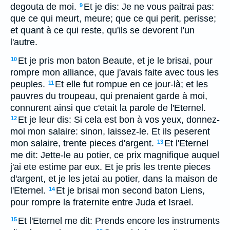
degouta de moi.
Et je dis: Je ne vous paitrai pas:
9
que ce qui meurt, meure; que ce qui perit, perisse;
et quant à ce qui reste, qu'ils se devorent l'un
l'autre.
Et je pris mon baton Beaute, et je le brisai, pour
10
rompre mon alliance, que j'avais faite avec tous les
peuples.
Et elle fut rompue en ce jour-là; et les
11
pauvres du troupeau, qui prenaient garde à moi,
connurent ainsi que c'etait la parole de l'Eternel.
Et je leur dis: Si cela est bon à vos yeux, donnez-
12
moi mon salaire: sinon, laissez-le. Et ils peserent
mon salaire, trente pieces d'argent.
Et l'Eternel
13
me dit: Jette-le au potier, ce prix magnifique auquel
j'ai ete estime par eux. Et je pris les trente pieces
d'argent, et je les jetai au potier, dans la maison de
l'Eternel.
Et je brisai mon second baton Liens,
14
pour rompre la fraternite entre Juda et Israel.
Et l'Eternel me dit: Prends encore les instruments
15