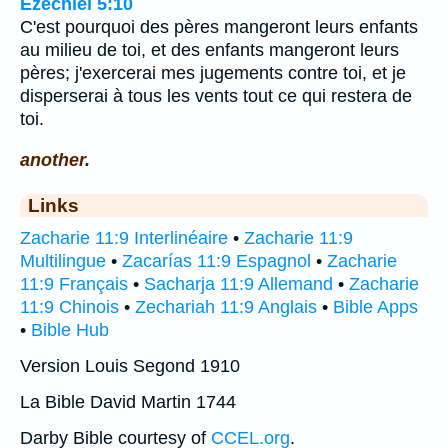
Ézéchiel 5:10
C'est pourquoi des pères mangeront leurs enfants
au milieu de toi, et des enfants mangeront leurs
pères; j'exercerai mes jugements contre toi, et je
disperserai à tous les vents tout ce qui restera de
toi.
another.
Links
Zacharie 11:9 Interlinéaire
•
Zacharie 11:9
Multilingue
•
Zacarías 11:9 Espagnol
•
Zacharie
11:9 Français
•
Sacharja 11:9 Allemand
•
Zacharie
11:9 Chinois
•
Zechariah 11:9 Anglais
•
Bible Apps
•
Bible Hub
Version Louis Segond 1910
La Bible David Martin 1744
Darby Bible courtesy of
CCEL.org
.