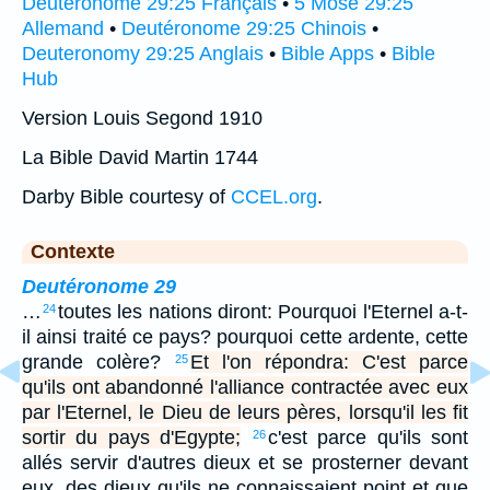
Deutéronome 29:25 Français
•
5 Mose 29:25
Allemand
•
Deutéronome 29:25 Chinois
•
Deuteronomy 29:25 Anglais
•
Bible Apps
•
Bible
Hub
Version Louis Segond 1910
La Bible David Martin 1744
Darby Bible courtesy of
CCEL.org
.
Contexte
Deutéronome 29
…
toutes les nations diront: Pourquoi l'Eternel a-t-
24
il ainsi traité ce pays? pourquoi cette ardente, cette
grande colère?
Et l'on répondra: C'est parce
25
qu'ils ont abandonné l'alliance contractée avec eux
par l'Eternel, le Dieu de leurs pères, lorsqu'il les fit
sortir du pays d'Egypte;
c'est parce qu'ils sont
26
allés servir d'autres dieux et se prosterner devant
eux, des dieux qu'ils ne connaissaient point et que