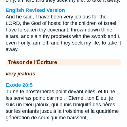
only, am left; and they seek my life, to take it away.
English Revised Version
And he said, I have been very jealous for the
LORD, the God of hosts; for the children of Israel
have forsaken thy covenant, thrown down thine
altars, and slain thy prophets with the sword: and I,
even I only, am left; and they seek my life, to take it
away.
Trésor de l'Écriture
very jealous
Exode 20:5
Tu ne te prosterneras point devant elles, et tu ne
les serviras point; car moi, l'Eternel, ton Dieu, je
suis un Dieu jaloux, qui punis l'iniquité des pères
sur les enfants jusqu'à la troisième et la quatrième
génération de ceux qui me haïssent,