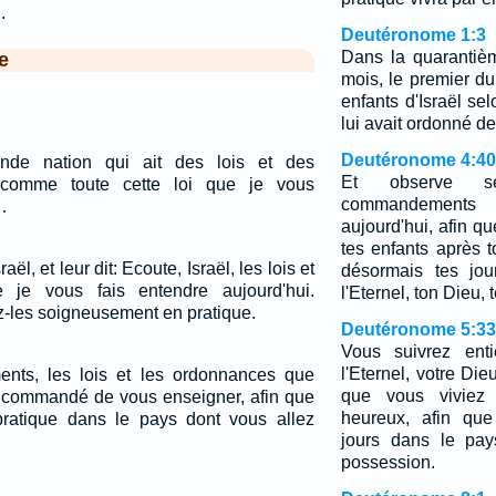
.
Deutéronome 1:3
Dans la quarantiè
e
mois, le premier d
enfants d'Israël sel
lui avait ordonné de 
Deutéronome 4:40
ande nation qui ait des lois et des
Et observe 
 comme toute cette loi que je vous
commandements 
…
aujourd'hui, afin qu
tes enfants après t
ël, et leur dit: Ecoute, Israël, les lois et
désormais tes jo
 je vous fais entendre aujourd'hui.
l'Eternel, ton Dieu, 
z-les soigneusement en pratique.
Deutéronome 5:33
Vous suivrez ent
l'Eternel, votre Die
nts, les lois et les ordonnances que
que vous viviez
 a commandé de vous enseigner, afin que
heureux, afin que
pratique dans le pays dont vous allez
jours dans le pay
possession.