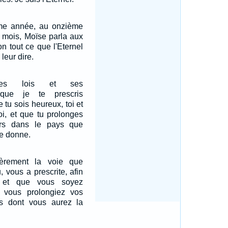
me année, au onzième
u mois, Moïse parla aux
on tout ce que l'Eternel
leur dire.
ses lois et ses
que je te prescris
e tu sois heureux, toi et
oi, et que tu prolonges
urs dans le pays que
te donne.
ièrement la voie que
u, vous a prescrite, afin
 et que vous soyez
 vous prolongiez vos
s dont vous aurez la