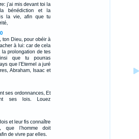
re: j'ai mis devant toi la
la bénédiction et la
is la vie, afin que tu
rité,
20
, ton Dieu, pour obéir à
tacher à lui: car de cela
 la prolongation de tes
ainsi que tu pourras
ys que l'Eternel a juré
res, Abraham, Isaac et
ent ses ordonnances, Et
ent ses lois. Louez
ois et leur fis connaître
, que l'homme doit
fin de vivre par elles.