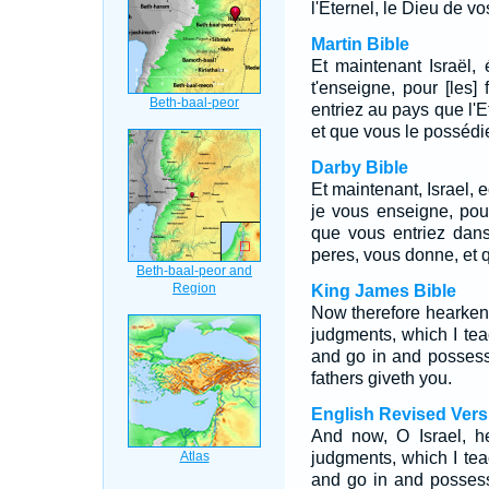
l'Eternel, le Dieu de vo
Martin Bible
Et maintenant Israël, 
t'enseigne, pour [les]
entriez au pays que l'
et que vous le possédi
Darby Bible
Et maintenant, Israel, 
je vous enseigne, pour
que vous entriez dans
peres, vous donne, et 
King James Bible
Now therefore hearken, 
judgments, which I tea
and go in and posses
fathers giveth you.
English Revised Vers
And now, O Israel, h
judgments, which I teac
and go in and posses