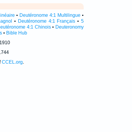
inéaire
•
Deutéronome 4:1 Multilingue
•
pagnol
•
Deutéronome 4:1 Français
•
5
eutéronome 4:1 Chinois
•
Deuteronomy
s
•
Bible Hub
 1910
1744
f
CCEL.org
.