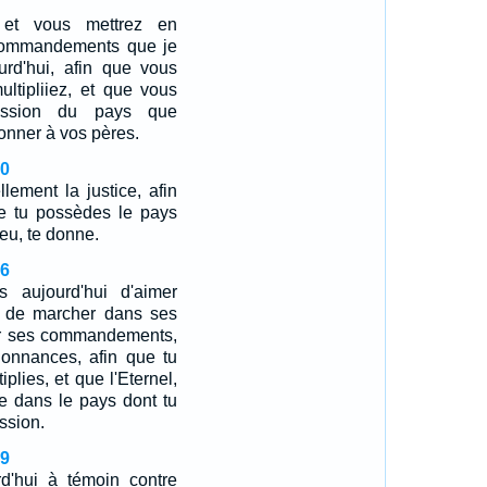
 et vous mettrez en
 commandements que je
urd'hui, afin que vous
ultipliiez, et que vous
ession du pays que
donner à vos pères.
20
lement la justice, afin
ue tu possèdes le pays
ieu, te donne.
16
s aujourd'hui d'aimer
u, de marcher dans ses
ver ses commandements,
donnances, afin que tu
iplies, et que l'Eternel,
se dans le pays dont tu
ssion.
19
rd'hui à témoin contre