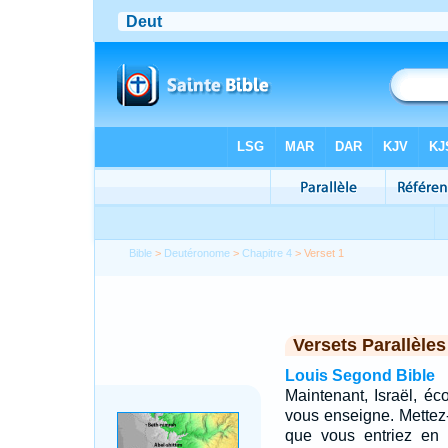
Bible
>
Deutéronome
>
Chapitre 4
> Verset 1
Versets Parallèles
Louis Segond Bible
Maintenant, Israël, éc
vous enseigne. Mettez-l
que vous entriez en