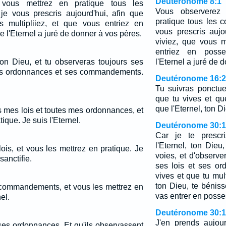
Deutéronome 8:1
vous mettrez en pratique tous les
Vous observerez
 vous prescris aujourd'hui, afin que
pratique tous les
s multipliiez, et que vous entriez en
vous prescris aujo
 l'Eternel a juré de donner à vos pères.
viviez, que vous m
entriez en poss
ton Dieu, et tu observeras toujours ses
l'Eternel a juré de 
ses ordonnances et ses commandements.
Deutéronome 16:
Tu suivras ponctuel
que tu vives et q
que l'Eternel, ton D
 mes lois et toutes mes ordonnances, et
ique. Je suis l'Eternel.
Deutéronome 30:
Car je te prescri
l'Eternel, ton Die
is, et vous les mettrez en pratique. Je
voies, et d'obser
sanctifie.
ses lois et ses or
vives et que tu mult
ton Dieu, te bénis
commandements, et vous les mettrez en
vas entrer en posse
el.
Deutéronome 30:
J'en prends aujou
 ses ordonnances, Et qu'ils observassent