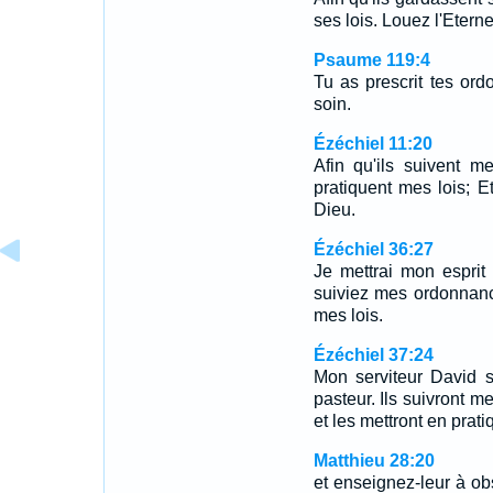
ses lois. Louez l'Eterne
Psaume 119:4
Tu as prescrit tes or
soin.
Ézéchiel 11:20
Afin qu'ils suivent m
pratiquent mes lois; Et
Dieu.
Ézéchiel 36:27
Je mettrai mon esprit
suiviez mes ordonnanc
mes lois.
Ézéchiel 37:24
Mon serviteur David se
pasteur. Ils suivront m
et les mettront en prati
Matthieu 28:20
et enseignez-leur à obs