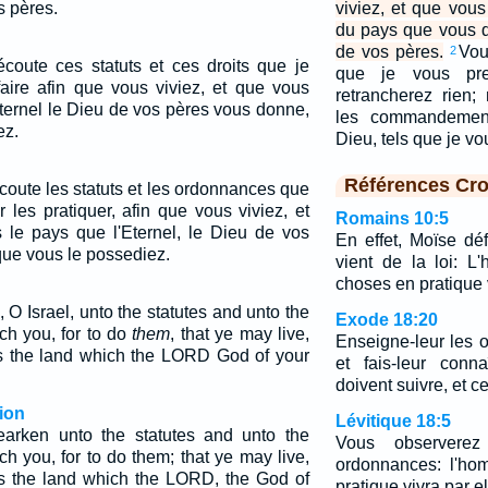
s pères.
viviez, et que vou
du pays que vous d
de vos pères.
Vou
2
écoute ces statuts et ces droits que je
que je vous pre
 faire afin que vous viviez, et que vous
retrancherez rien
Eternel le Dieu de vos pères vous donne,
les commandements
ez.
Dieu, tels que je vo
Références Cro
ecoute les statuts et les ordonnances que
 les pratiquer, afin que vous viviez, et
Romains 10:5
 le pays que l'Eternel, le Dieu de vos
En effet, Moïse défi
que vous le possediez.
vient de la loi: 
choses en pratique v
O Israel, unto the statutes and unto the
Exode 18:20
ch you, for to do
them
, that ye may live,
Enseigne-leur les o
s the land which the LORD God of your
et fais-leur conn
doivent suivre, et ce
ion
Lévitique 18:5
earken unto the statutes and unto the
Vous observere
h you, for to do them; that ye may live,
ordonnances: l'ho
s the land which the LORD, the God of
pratique vivra par el