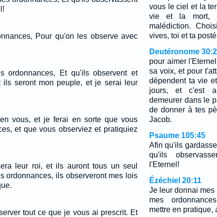
vous le ciel et la ter
l!
vie et la mort, 
malédiction. Chois
vives, toi et ta posté
donnances, Pour qu'on les observe avec
Deutéronome 30:
pour aimer l'Eternel
sa voix, et pour t'at
es ordonnances, Et qu'ils observent et
dépendent ta vie et
 ils seront mon peuple, et je serai leur
jours, et c'est 
demeurer dans le pa
de donner à tes pè
 en vous, et je ferai en sorte que vous
Jacob.
es, et que vous observiez et pratiquiez
Psaume 105:45
Afin qu'ils gardass
qu'ils observass
l'Eternel!
ra leur roi, et ils auront tous un seul
es ordonnances, ils observeront mes lois
Ézéchiel 20:11
que.
Je leur donnai mes l
mes ordonnances
mettre en pratique, a
erver tout ce que je vous ai prescrit. Et