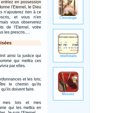
s entriez en possession
onne l'Eternel, le Dieu
s n'ajouterez rien à ce
scris, et vous n'en
; mais vous observerez
 de l'Eternel, votre
us les prescris.…
isées
nit ainsi la justice qui
L'homme qui mettra ces
ivra par elles.
rdonnances et les lois;
aître le chemin qu'ils
 qu'ils doivent faire.
z mes lois et mes
mme qui les mettra en
les. Je suis l'Eternel.