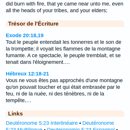
did burn with fire, that ye came near unto me, even
all the heads of your tribes, and your elders;
Trésor de l'Écriture
Exode 20:18,19
Tout le peuple entendait les tonnerres et le son de
la trompette; il voyait les flammes de la montagne
fumante. A ce spectacle, le peuple tremblait, et se
tenait dans l'éloignement.…
Hébreux 12:18-21
Vous ne vous êtes pas approchés d'une montagne
qu'on pouvait toucher et qui était embrasée par le
feu, ni de la nuée, ni des ténèbres, ni de la
tempête,…
Links
Deutéronome 5:23 Interlinéaire
•
Deutéronome
5:23 Multilingue
•
Deuteronomio 5:23 Espagnol
•