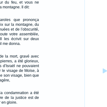
ur du feu, et vous ne
a montagne. Il dit:
paroles que prononça
oix sur la montagne, du
nuées et de l'obscurité,
 toute votre assemblée,
Il les écrivit sur deux
'il me donna.
 de la mort, gravé avec
pierres, a été glorieux,
ls d'Israël ne pouvaient
ur le visage de Moïse, à
de son visage, bien que
sagère,
 la condamnation a été
ère de la justice est de
en gloire.