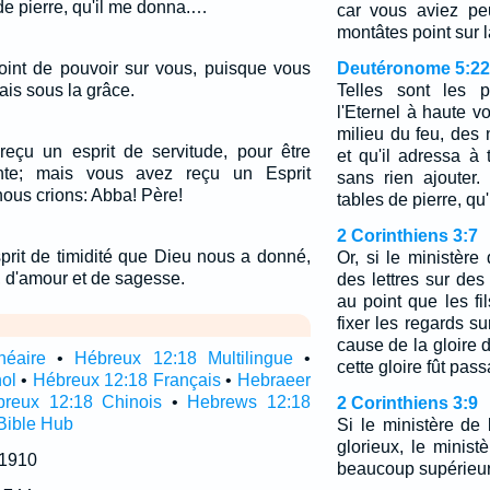
 de pierre, qu'il me donna.…
car vous aviez pe
montâtes point sur l
oint de pouvoir sur vous, puisque vous
Deutéronome 5:22
ais sous la grâce.
Telles sont les 
l'Eternel à haute v
milieu du feu, des 
reçu un esprit de servitude, pour être
et qu'il adressa à
nte; mais vous avez reçu un Esprit
sans rien ajouter. 
nous crions: Abba! Père!
tables de pierre, qu
2 Corinthiens 3:7
prit de timidité que Dieu nous a donné,
Or, si le ministère
, d'amour et de sagesse.
des lettres sur des 
au point que les fi
fixer les regards s
cause de la gloire 
néaire
•
Hébreux 12:18 Multilingue
•
cette gloire fût pas
ol
•
Hébreux 12:18 Français
•
Hebraeer
reux 12:18 Chinois
•
Hebrews 12:18
2 Corinthiens 3:9
Bible Hub
Si le ministère de
glorieux, le minist
 1910
beaucoup supérieur 