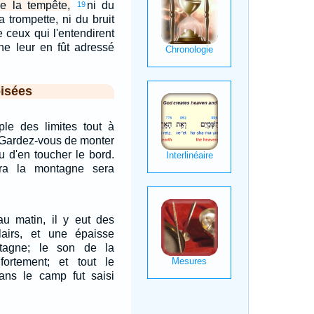
e la tempête,
ni du
19
a trompette, ni du bruit
e ceux qui l'entendirent
ne leur en fût adressé
isées
ple des limites tout à
s: Gardez-vous de monter
u d'en toucher le bord.
ra la montagne sera
au matin, il y eut des
lairs, et une épaisse
tagne; le son de la
 fortement; et tout le
dans le camp fut saisi