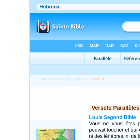
Bible
>
Hébreux
>
Chapitre 12
> Verset 18
Versets Parallèles
Louis Segond Bible
Vous ne vous êtes p
pouvait toucher et qui 
ni des ténèbres, ni de 