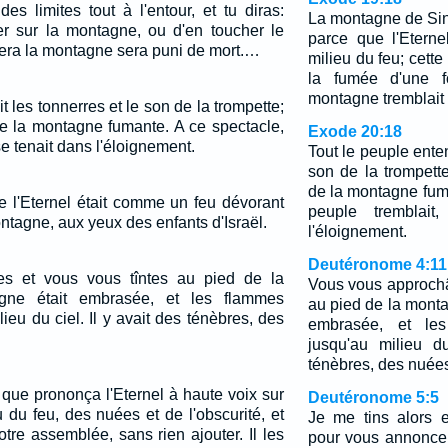
es limites tout à l'entour, et tu diras:
La montagne de Sina
r sur la montagne, ou d'en toucher le
parce que l'Etern
era la montagne sera puni de mort.…
milieu du feu; cett
la fumée d'une fo
montagne tremblait 
t les tonnerres et le son de la trompette;
de la montagne fumante. A ce spectacle,
Exode 20:18
se tenait dans l'éloignement.
Tout le peuple enten
son de la trompette
de la montagne fuma
de l'Eternel était comme un feu dévorant
peuple tremblait
ntagne, aux yeux des enfants d'Israël.
l'éloignement.
Deutéronome 4:11
s et vous vous tîntes au pied de la
Vous vous approchâ
ne était embrasée, et les flammes
au pied de la mont
lieu du ciel. Il y avait des ténèbres, des
embrasée, et les
jusqu'au milieu d
ténèbres, des nuées,
 que prononça l'Eternel à haute voix sur
Deutéronome 5:5
 du feu, des nuées et de l'obscurité, et
Je me tins alors e
otre assemblée, sans rien ajouter. Il les
pour vous annoncer 