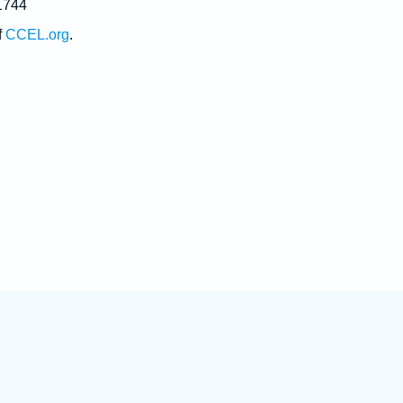
1744
f
CCEL.org
.