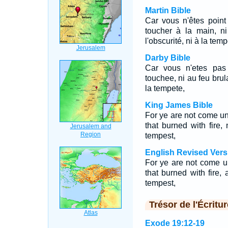
Martin Bible
Car vous n'êtes poin
toucher à la main, ni
l'obscurité, ni à la temp
Darby Bible
Car vous n'etes pas
touchee, ni au feu brula
la tempete,
King James Bible
For ye are not come un
that burned with fire
tempest,
English Revised Vers
For ye are not come u
that burned with fire
tempest,
Trésor de l'Écritur
Exode 19:12-19