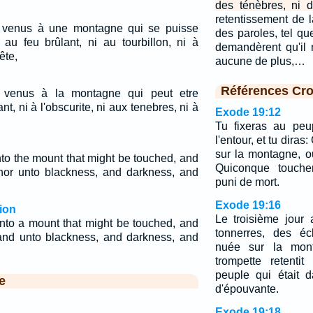
des ténèbres, ni d
retentissement de l
t venus à une montagne qui se puisse
des paroles, tel qu
 au feu brûlant, ni au tourbillon, ni à
demandèrent qu'il 
ête,
aucune de plus,…
Références Cro
 venus à la montagne qui peut etre
nt, ni à l'obscurite, ni aux tenebres, ni à
Exode 19:12
Tu fixeras au peu
l'entour, et tu dira
sur la montagne, o
to the mount that might be touched, and
Quiconque touche
, nor unto blackness, and darkness, and
puni de mort.
Exode 19:16
ion
Le troisième jour 
nto a mount that might be touched, and
tonnerres, des éc
, and unto blackness, and darkness, and
nuée sur la mon
trompette retentit
peuple qui était 
e
d'épouvante.
Exode 19:18