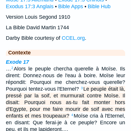
Exodus 17:3 Anglais
•
Bible Apps
•
Bible Hub
Version Louis Segond 1910
La Bible David Martin 1744
Darby Bible courtesy of
CCEL.org
.
Contexte
Exode 17
…
Alors le peuple chercha querelle à Moïse. Ils
2
dirent: Donnez-nous de l'eau à boire. Moïse leur
répondit: Pourquoi me cherchez-vous querelle?
Pourquoi tentez-vous l'Eternel?
Le peuple était là,
3
pressé par la soif, et murmurait contre Moïse. Il
disait: Pourquoi nous as-tu fait monter hors
d'Egypte, pour me faire mourir de soif avec mes
enfants et mes troupeaux?
Moïse cria à l'Eternel,
4
en disant: Que ferai-je à ce peuple? Encore un
peu, et ils me lapideront.…