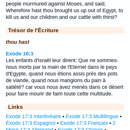
people murmured against Moses, and said,
Wherefore hast thou brought us up out of Egypt, to
kill us and our children and our cattle with thirst?
Trésor de l'Écriture
thou hast
Exode 16:3
Les enfants d'Israël leur dirent: Que ne sommes-
nous morts par la main de l'Eternel dans le pays
d'Egypte, quand nous étions assis près des pots
de viande, quand nous mangions du pain à
satiété? car vous nous avez menés dans ce désert
pour faire mourir de faim toute cette multitude.
Links
Exode 17:3 Interlinéaire
•
Exode 17:3 Multilingue
•
Éxodo 17:3 Espagnol
•
Exode 17:3 Français
•
2
Mose 17:3 Allemand
•
Exode 17:3 Chinois
•