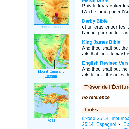
Martin Bible
Puis tu feras entrer l
l'Arche, pour porter l'A
Darby Bible
et tu feras entrer le
l'arche, pour porter l'ar
King James Bible
And thou shalt put the 
ark, that the ark may b
English Revised Vers
And thou shalt put the 
ark, to bear the ark with
Trésor de l'Écritur
no reference
Links
Exode 25:14 Interlinéa
25:14 Espagnol
•
Ex