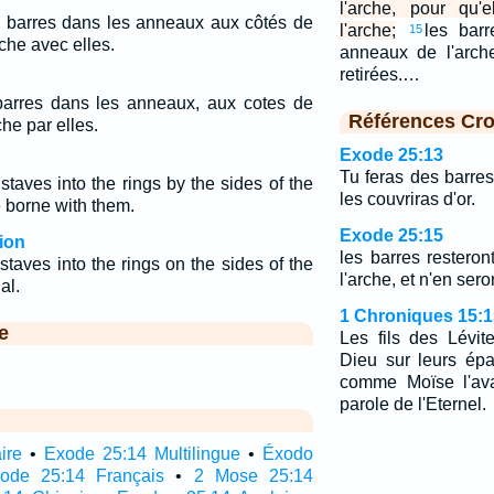
l'arche, pour qu'
es barres dans les anneaux aux côtés de
l'arche;
les barr
15
rche avec elles.
anneaux de l'arche
retirées.…
s barres dans les anneaux, aux cotes de
Références Cro
che par elles.
Exode 25:13
Tu feras des barres
staves into the rings by the sides of the
les couvriras d'or.
e borne with them.
Exode 25:15
ion
les barres restero
staves into the rings on the sides of the
l'arche, et n'en sero
al.
1 Chroniques 15:1
e
Les fils des Lévit
Dieu sur leurs ép
comme Moïse l'ava
parole de l'Eternel.
ire
•
Exode 25:14 Multilingue
•
Éxodo
ode 25:14 Français
•
2 Mose 25:14