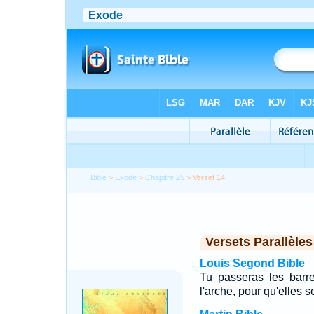
Bible
>
Exode
>
Chapitre 25
> Verset 14
Versets Parallèles
Louis Segond Bible
Tu passeras les barr
l'arche, pour qu'elles s