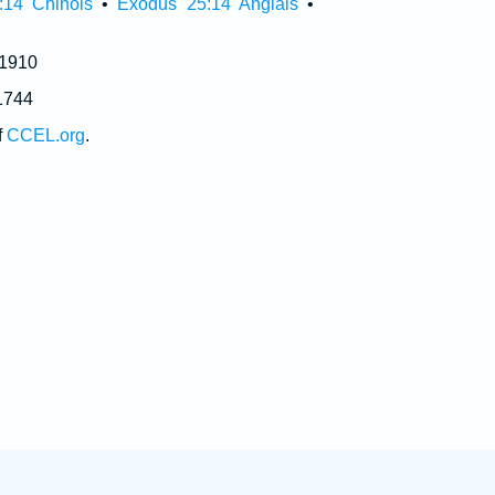
:14 Chinois
•
Exodus 25:14 Anglais
•
 1910
1744
f
CCEL.org
.