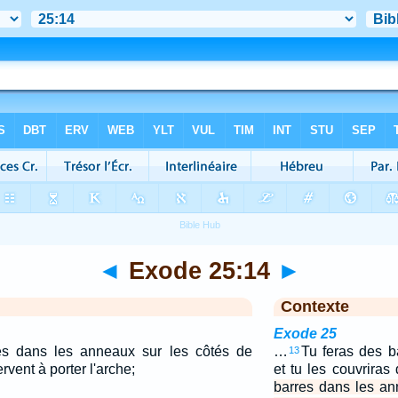
◄
Exode 25:14
►
Contexte
Exode 25
es dans les anneaux sur les côtés de
…
Tu feras des b
13
ervent à porter l'arche;
et tu les couvriras 
barres dans les an