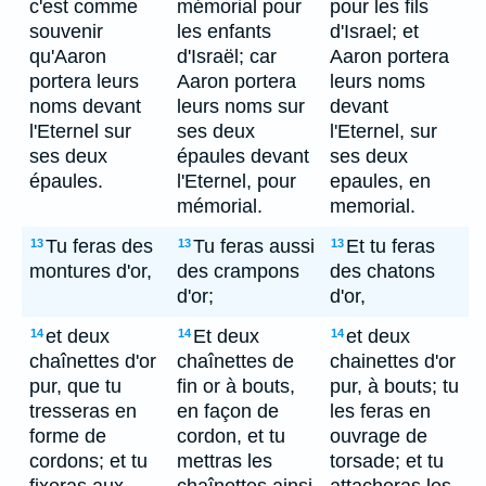
c'est comme
mémorial pour
pour les fils
souvenir
les enfants
d'Israel; et
qu'Aaron
d'Israël; car
Aaron portera
portera leurs
Aaron portera
leurs noms
noms devant
leurs noms sur
devant
l'Eternel sur
ses deux
l'Eternel, sur
ses deux
épaules devant
ses deux
épaules.
l'Eternel, pour
epaules, en
mémorial.
memorial.
Tu feras des
Tu feras aussi
Et tu feras
13
13
13
montures d'or,
des crampons
des chatons
d'or;
d'or,
et deux
Et deux
et deux
14
14
14
chaînettes d'or
chaînettes de
chainettes d'or
pur, que tu
fin or à bouts,
pur, à bouts; tu
tresseras en
en façon de
les feras en
forme de
cordon, et tu
ouvrage de
cordons; et tu
mettras les
torsade; et tu