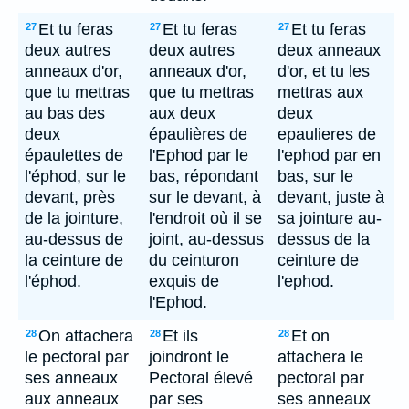
Et tu feras
Et tu feras
Et tu feras
27
27
27
deux autres
deux autres
deux anneaux
anneaux d'or,
anneaux d'or,
d'or, et tu les
que tu mettras
que tu mettras
mettras aux
au bas des
aux deux
deux
deux
épaulières de
epaulieres de
épaulettes de
l'Ephod par le
l'ephod par en
l'éphod, sur le
bas, répondant
bas, sur le
devant, près
sur le devant, à
devant, juste à
de la jointure,
l'endroit où il se
sa jointure au-
au-dessus de
joint, au-dessus
dessus de la
la ceinture de
du ceinturon
ceinture de
l'éphod.
exquis de
l'ephod.
l'Ephod.
On attachera
Et ils
Et on
28
28
28
le pectoral par
joindront le
attachera le
ses anneaux
Pectoral élevé
pectoral par
aux anneaux
par ses
ses anneaux