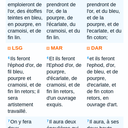
emploieront de
prendront de
prendront de
l'or, des étoffes
l'or, de la
l'or, et du bleu,
teintes en bleu,
pourpre, de
et de la
en pourpre, en
l'écarlate, du
pourpre, et de
cramoisi, et de
cramoisi, et du
l'ecarlate, et du
fin lin.
fin lin.
fin coton;
LSG
MAR
DAR
Ils feront
Et ils feront
et ils feront
6
6
6
l'éphod d'or, de
l'Ephod d'or, de
l'ephod, d'or,
fil bleu,
pourpre,
de bleu, et de
pourpre et
d'écarlate, de
pourpre,
cramoisi, et de
cramoisi, et de
d'ecarlate, et
fin lin retors; il
fin lin retors,
de fin coton
sera
d'un ouvrage
retors, en
artistement
exquis.
ouvrage d'art.
travaillé.
On y fera
Il aura deux
Il aura, à ses
7
7
7