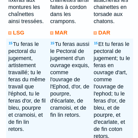
fixeras aux
chaînettes ainsi
attacheras les
montures les
faites à cordon
chainettes en
chaînettes
dans les
torsade aux
ainsi tressées.
crampons.
chatons.
LSG
MAR
DAR
Tu feras le
Tu feras aussi
Et tu feras le
15
15
15
pectoral du
le Pectoral de
pectoral de
jugement,
jugement d'un
jugement; tu le
artistement
ouvrage exquis,
feras en
travaillé; tu le
comme
ouvrage d'art,
feras du même
l'ouvrage de
comme
travail que
l'Ephod, d'or, de
l'ouvrage de
l'éphod, tu le
pourpre,
l'ephod; tu le
feras d'or, de fil
d'écarlate, de
feras d'or, de
bleu, pourpre
cramoisi, et de
bleu, et de
et cramoisi, et
fin lin retors.
pourpre, et
de fin lin
d'ecarlate, et
retors.
de fin coton
retors.