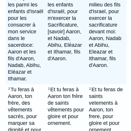
les parmi les
les enfants
milieu des fils
enfants d'Israël
d'Israël, pour
d'Israel, pour
pour les
m'exercer la
exercer la
consacrer à
Sacrificature,
sacrificature
mon service
[savoir] Aaron,
devant moi:
dans le
et Nadab,
Aaron, Nadab
sacerdoce:
Abihu, Eléazar
et Abihu,
Aaron et les
et Ithamar, fils
Eleazar et
fils d'Aaron,
d'Aaron.
Ithamar, fils
Nadab, Abihu,
d'Aaron.
Eléazar et
Ithamar.
Tu feras à
Et tu feras à
Et tu feras de
2
2
2
Aaron, ton
Aaron ton frère
saints
frère, des
de saints
vetements à
vêtements
vêtements pour
Aaron, ton
sacrés, pour
gloire et pour
frere, pour
marquer sa
ornement.
gloire et pour
dignité et pour
ornement.