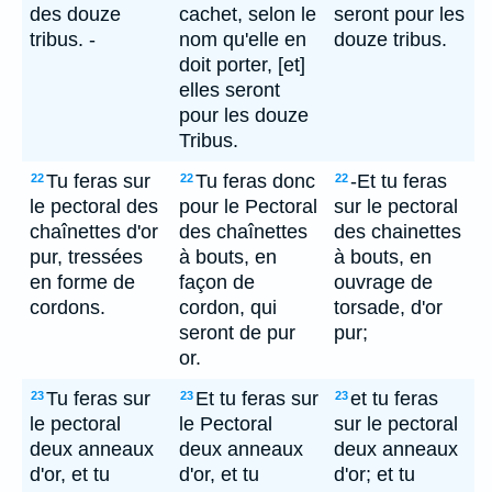
des douze
cachet, selon le
seront pour les
tribus. -
nom qu'elle en
douze tribus.
doit porter, [et]
elles seront
pour les douze
Tribus.
Tu feras sur
Tu feras donc
-Et tu feras
22
22
22
le pectoral des
pour le Pectoral
sur le pectoral
chaînettes d'or
des chaînettes
des chainettes
pur, tressées
à bouts, en
à bouts, en
en forme de
façon de
ouvrage de
cordons.
cordon, qui
torsade, d'or
seront de pur
pur;
or.
Tu feras sur
Et tu feras sur
et tu feras
23
23
23
le pectoral
le Pectoral
sur le pectoral
deux anneaux
deux anneaux
deux anneaux
d'or, et tu
d'or, et tu
d'or; et tu