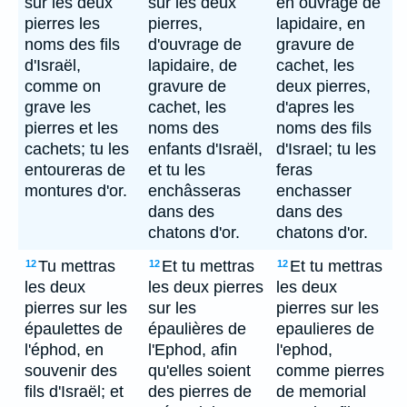
sur les deux
sur les deux
en ouvrage de
pierres les
pierres,
lapidaire, en
noms des fils
d'ouvrage de
gravure de
d'Israël,
lapidaire, de
cachet, les
comme on
gravure de
deux pierres,
grave les
cachet, les
d'apres les
pierres et les
noms des
noms des fils
cachets; tu les
enfants d'Israël,
d'Israel; tu les
entoureras de
et tu les
feras
montures d'or.
enchâsseras
enchasser
dans des
dans des
chatons d'or.
chatons d'or.
Tu mettras
Et tu mettras
Et tu mettras
12
12
12
les deux
les deux pierres
les deux
pierres sur les
sur les
pierres sur les
épaulettes de
épaulières de
epaulieres de
l'éphod, en
l'Ephod, afin
l'ephod,
souvenir des
qu'elles soient
comme pierres
fils d'Israël; et
des pierres de
de memorial