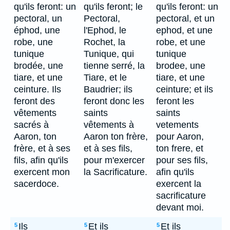
qu'ils feront: un
qu'ils feront; le
qu'ils feront: un
pectoral, un
Pectoral,
pectoral, et un
éphod, une
l'Ephod, le
ephod, et une
robe, une
Rochet, la
robe, et une
tunique
Tunique, qui
tunique
brodée, une
tienne serré, la
brodee, une
tiare, et une
Tiare, et le
tiare, et une
ceinture. Ils
Baudrier; ils
ceinture; et ils
feront des
feront donc les
feront les
vêtements
saints
saints
sacrés à
vêtements à
vetements
Aaron, ton
Aaron ton frère,
pour Aaron,
frère, et à ses
et à ses fils,
ton frere, et
fils, afin qu'ils
pour m'exercer
pour ses fils,
exercent mon
la Sacrificature.
afin qu'ils
sacerdoce.
exercent la
sacrificature
devant moi.
Ils
Et ils
Et ils
5
5
5