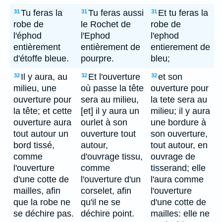
Tu feras la
Tu feras aussi
Et tu feras la
31
31
31
robe de
le Rochet de
robe de
l'éphod
l'Ephod
l'ephod
entièrement
entièrement de
entierement de
d'étoffe bleue.
pourpre.
bleu;
Il y aura, au
Et l'ouverture
et son
32
32
32
milieu, une
où passe la tête
ouverture pour
ouverture pour
sera au milieu,
la tete sera au
la tête; et cette
[et] il y aura un
milieu; il y aura
ouverture aura
ourlet à son
une bordure à
tout autour un
ouverture tout
son ouverture,
bord tissé,
autour,
tout autour, en
comme
d'ouvrage tissu,
ouvrage de
l'ouverture
comme
tisserand; elle
d'une cotte de
l'ouverture d'un
l'aura comme
mailles, afin
corselet, afin
l'ouverture
que la robe ne
qu'il ne se
d'une cotte de
se déchire pas.
déchire point.
mailles: elle ne