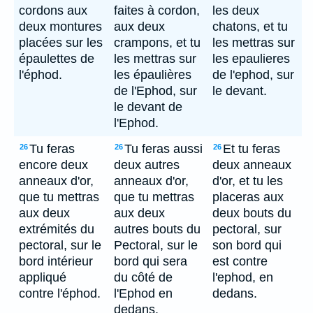
cordons aux
faites à cordon,
les deux
deux montures
aux deux
chatons, et tu
placées sur les
crampons, et tu
les mettras sur
épaulettes de
les mettras sur
les epaulieres
l'éphod.
les épaulières
de l'ephod, sur
de l'Ephod, sur
le devant.
le devant de
l'Ephod.
Tu feras
Tu feras aussi
Et tu feras
26
26
26
encore deux
deux autres
deux anneaux
anneaux d'or,
anneaux d'or,
d'or, et tu les
que tu mettras
que tu mettras
placeras aux
aux deux
aux deux
deux bouts du
extrémités du
autres bouts du
pectoral, sur
pectoral, sur le
Pectoral, sur le
son bord qui
bord intérieur
bord qui sera
est contre
appliqué
du côté de
l'ephod, en
contre l'éphod.
l'Ephod en
dedans.
dedans.