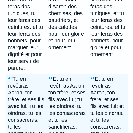
feras des
d'Aaron des
feras des
tuniques, tu
chemises, des
tuniques, et tu
leur feras des
baudriers, et
leur feras des
ceintures, et tu
des calottes
ceintures, et tu
leur feras des
pour leur gloire
leur feras des
bonnets, pour
et pour leur
bonnets, pour
marquer leur
ornement.
gloire et pour
dignité et pour
ornement.
leur servir de
parure.
Tu en
Et tu en
Et tu en
41
41
41
revêtiras
revêtiras Aaron
revetiras
Aaron, ton
ton frère, et ses
Aaron, ton
frère, et ses fils
fils avec lui; tu
frere, et ses
avec lui. Tu les
les oindras, tu
fils avec lui; et
oindras, tu les
les consacreras
tu les oindras,
consacreras,
et tu les
et tu les
tu les
sanctifieras;
consacreras,