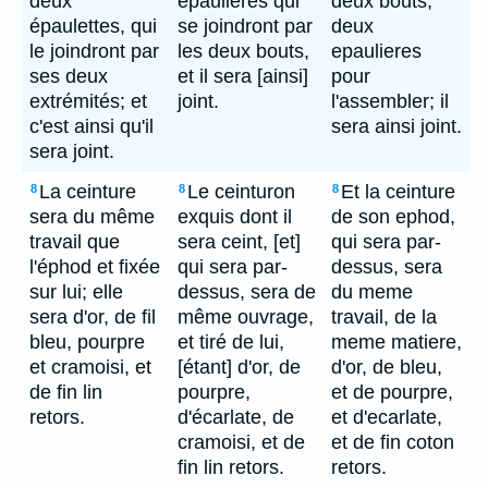
deux
épaulières qui
deux bouts,
épaulettes, qui
se joindront par
deux
le joindront par
les deux bouts,
epaulieres
ses deux
et il sera [ainsi]
pour
extrémités; et
joint.
l'assembler; il
c'est ainsi qu'il
sera ainsi joint.
sera joint.
La ceinture
Le ceinturon
Et la ceinture
8
8
8
sera du même
exquis dont il
de son ephod,
travail que
sera ceint, [et]
qui sera par-
l'éphod et fixée
qui sera par-
dessus, sera
sur lui; elle
dessus, sera de
du meme
sera d'or, de fil
même ouvrage,
travail, de la
bleu, pourpre
et tiré de lui,
meme matiere,
et cramoisi, et
[étant] d'or, de
d'or, de bleu,
de fin lin
pourpre,
et de pourpre,
retors.
d'écarlate, de
et d'ecarlate,
cramoisi, et de
et de fin coton
fin lin retors.
retors.