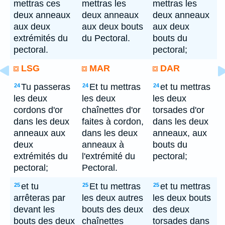
mettras ces
mettras les
mettras les
deux anneaux
deux anneaux
deux anneaux
aux deux
aux deux bouts
aux deux
extrémités du
du Pectoral.
bouts du
pectoral.
pectoral;
LSG
MAR
DAR
Tu passeras
Et tu mettras
et tu mettras
24
24
24
les deux
les deux
les deux
cordons d'or
chaînettes d'or
torsades d'or
dans les deux
faites à cordon,
dans les deux
anneaux aux
dans les deux
anneaux, aux
deux
anneaux à
bouts du
extrémités du
l'extrémité du
pectoral;
pectoral;
Pectoral.
et tu
Et tu mettras
et tu mettras
25
25
25
arrêteras par
les deux autres
les deux bouts
devant les
bouts des deux
des deux
bouts des deux
chaînettes
torsades dans