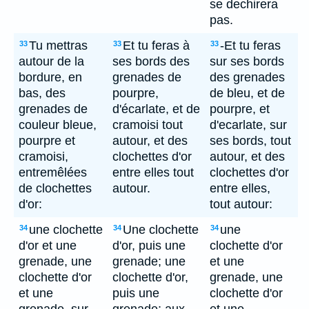
se dechirera
pas.
Tu mettras
Et tu feras à
-Et tu feras
33
33
33
autour de la
ses bords des
sur ses bords
bordure, en
grenades de
des grenades
bas, des
pourpre,
de bleu, et de
grenades de
d'écarlate, et de
pourpre, et
couleur bleue,
cramoisi tout
d'ecarlate, sur
pourpre et
autour, et des
ses bords, tout
cramoisi,
clochettes d'or
autour, et des
entremêlées
entre elles tout
clochettes d'or
de clochettes
autour.
entre elles,
d'or:
tout autour:
une clochette
Une clochette
une
34
34
34
d'or et une
d'or, puis une
clochette d'or
grenade, une
grenade; une
et une
clochette d'or
clochette d'or,
grenade, une
et une
puis une
clochette d'or