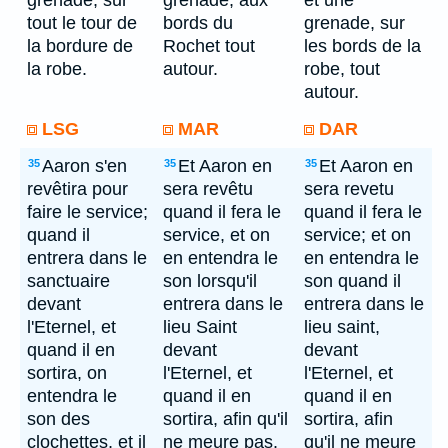
grenade, sur
grenade; aux
et une
tout le tour de
bords du
grenade, sur
la bordure de
Rochet tout
les bords de la
la robe.
autour.
robe, tout
autour.
LSG
MAR
DAR
Aaron s'en
Et Aaron en
Et Aaron en
35
35
35
revêtira pour
sera revêtu
sera revetu
faire le service;
quand il fera le
quand il fera le
quand il
service, et on
service; et on
entrera dans le
en entendra le
en entendra le
sanctuaire
son lorsqu'il
son quand il
devant
entrera dans le
entrera dans le
l'Eternel, et
lieu Saint
lieu saint,
quand il en
devant
devant
sortira, on
l'Eternel, et
l'Eternel, et
entendra le
quand il en
quand il en
son des
sortira, afin qu'il
sortira, afin
clochettes, et il
ne meure pas.
qu'il ne meure