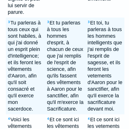
lui servir de
parure.
Tu parleras à
Et tu parleras
Et toi, tu
3
3
3
tous ceux qui
à tous les
parleras à tous
sont habiles, à
hommes
les hommes
qui j'ai donné
d'esprit, à
intelligents que
un esprit plein
chacun de ceux
j'ai remplis de
d'intelligence;
que j'ai remplis
l'esprit de
et ils feront les
de l'esprit de
sagesse, et ils
vêtements
science, afin
feront les
d'Aaron, afin
qu'ils fassent
vetements
qu'il soit
des vêtements
d'Aaron pour le
consacré et
à Aaron pour le
sanctifier, afin
qu'il exerce
sanctifier, afin
qu'il exerce la
mon
qu'il m'exerce la
sacrificature
sacerdoce.
Sacrificature.
devant moi.
Voici les
Et ce sont ici
Et ce sont ici
4
4
4
vêtements
les vêtements
les vetements