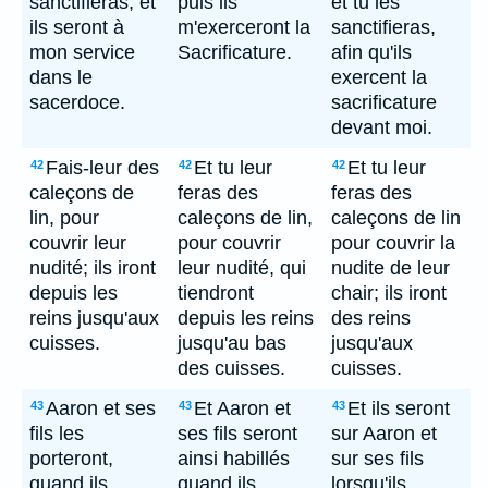
sanctifieras, et
puis ils
et tu les
ils seront à
m'exerceront la
sanctifieras,
mon service
Sacrificature.
afin qu'ils
dans le
exercent la
sacerdoce.
sacrificature
devant moi.
Fais-leur des
Et tu leur
Et tu leur
42
42
42
caleçons de
feras des
feras des
lin, pour
caleçons de lin,
caleçons de lin
couvrir leur
pour couvrir
pour couvrir la
nudité; ils iront
leur nudité, qui
nudite de leur
depuis les
tiendront
chair; ils iront
reins jusqu'aux
depuis les reins
des reins
cuisses.
jusqu'au bas
jusqu'aux
des cuisses.
cuisses.
Aaron et ses
Et Aaron et
Et ils seront
43
43
43
fils les
ses fils seront
sur Aaron et
porteront,
ainsi habillés
sur ses fils
quand ils
quand ils
lorsqu'ils