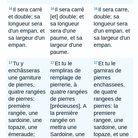
Il sera carré
Il sera carré
Il sera carre,
16
16
16
et double; sa
[et] double; et
double; sa
longueur sera
sa longueur
longueur sera
d'un empan, et
sera d'une
d'un empan, et
sa largeur d'un
paume, et sa
sa largeur d'un
empan.
largeur d'une
empan.
paume.
Tu y
Et tu le
Et tu le
17
17
17
enchâsseras
rempliras de
garniras de
une garniture
remplage de
pierres
de pierres,
pierrerie, à
enchassees,
quatre rangées
quatre rangées
de quatre
de pierres:
de pierres
rangees de
première
[précieuses]. A
pierres: la
rangée, une
la première
premiere
sardoine, une
rangée on
rangee, une
topaze, une
mettra une
sardoine, une
émeraude;
Sardoine, une
topaze, et une