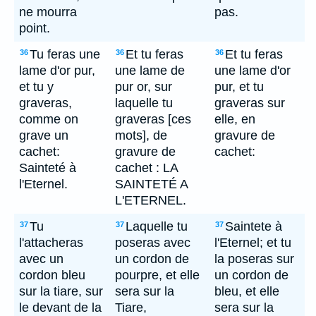
ne mourra
pas.
point.
Tu feras une
Et tu feras
Et tu feras
36
36
36
lame d'or pur,
une lame de
une lame d'or
et tu y
pur or, sur
pur, et tu
graveras,
laquelle tu
graveras sur
comme on
graveras [ces
elle, en
grave un
mots], de
gravure de
cachet:
gravure de
cachet:
Sainteté à
cachet : LA
l'Eternel.
SAINTETÉ A
L'ETERNEL.
Tu
Laquelle tu
Saintete à
37
37
37
l'attacheras
poseras avec
l'Eternel; et tu
avec un
un cordon de
la poseras sur
cordon bleu
pourpre, et elle
un cordon de
sur la tiare, sur
sera sur la
bleu, et elle
le devant de la
Tiare,
sera sur la