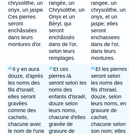
chrysolithe, un
rangée, un
rangee, un
onyx, un jaspe.
Chrysolithe, un
chrysolithe, un
Ces pierres
Onyx et un
onyx, et un
seront
Béryl, qui
jaspe; elles
enchâssées
seront
seront
dans leurs
enchâssés
enchassees
montures d'or.
dans de l'or,
dans de l'or,
selon leurs
dans leurs
remplages.
montures.
Il y en aura
Et ces
Et les pierres
21
21
21
douze, d'après
pierres-là
seront selon
les noms des
seront selon les
les noms des
fils d'Israël;
noms des
fils d'Israel,
elles seront
enfants d'Israël,
douze, selon
gravées
douze selon
leurs noms, en
comme des
leurs noms,
gravure de
cachets,
chacune d'elles
cachet,
chacune avec
gravée de
chacune selon
le nom de l'une
gravure de
son nom; elles