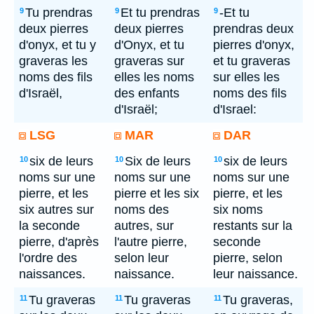
Tu prendras
Et tu prendras
-Et tu
9
9
9
deux pierres
deux pierres
prendras deux
d'onyx, et tu y
d'Onyx, et tu
pierres d'onyx,
graveras les
graveras sur
et tu graveras
noms des fils
elles les noms
sur elles les
d'Israël,
des enfants
noms des fils
d'Israël;
d'Israel:
LSG
MAR
DAR
six de leurs
Six de leurs
six de leurs
10
10
10
noms sur une
noms sur une
noms sur une
pierre, et les
pierre et les six
pierre, et les
six autres sur
noms des
six noms
la seconde
autres, sur
restants sur la
pierre, d'après
l'autre pierre,
seconde
l'ordre des
selon leur
pierre, selon
naissances.
naissance.
leur naissance.
Tu graveras
Tu graveras
Tu graveras,
11
11
11