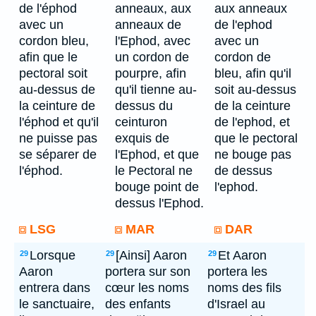
de l'éphod
anneaux, aux
aux anneaux
avec un
anneaux de
de l'ephod
cordon bleu,
l'Ephod, avec
avec un
afin que le
un cordon de
cordon de
pectoral soit
pourpre, afin
bleu, afin qu'il
au-dessus de
qu'il tienne au-
soit au-dessus
la ceinture de
dessus du
de la ceinture
l'éphod et qu'il
ceinturon
de l'ephod, et
ne puisse pas
exquis de
que le pectoral
se séparer de
l'Ephod, et que
ne bouge pas
l'éphod.
le Pectoral ne
de dessus
bouge point de
l'ephod.
dessus l'Ephod.
LSG
MAR
DAR
Lorsque
[Ainsi] Aaron
Et Aaron
29
29
29
Aaron
portera sur son
portera les
entrera dans
cœur les noms
noms des fils
le sanctuaire,
des enfants
d'Israel au