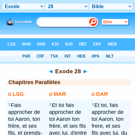
Bible
> Exode 28
◄
Exode 28
►
Chapitres Parallèles
LSG
MAR
DAR
Fais
Et toi fais
Et toi, fais
1
1
1
approcher de
approcher de
approcher de
toi Aaron, ton
toi Aaron ton
toi Aaron, ton
frère, et ses
frère, et ses fils
frere, et ses
fils, et prends-
avec lui, d'entre
fils avec lui, du