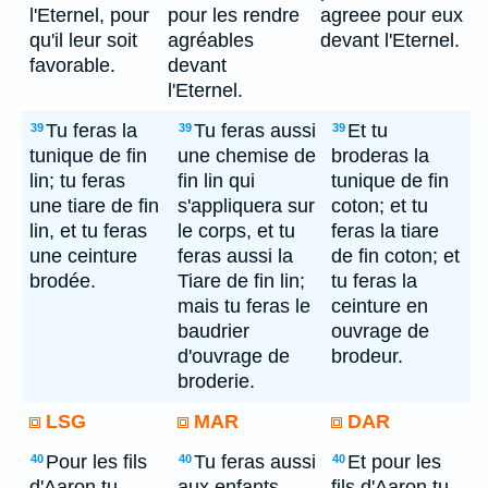
l'Eternel, pour
pour les rendre
agreee pour eux
qu'il leur soit
agréables
devant l'Eternel.
favorable.
devant
l'Eternel.
Tu feras la
Tu feras aussi
Et tu
39
39
39
tunique de fin
une chemise de
broderas la
lin; tu feras
fin lin qui
tunique de fin
une tiare de fin
s'appliquera sur
coton; et tu
lin, et tu feras
le corps, et tu
feras la tiare
une ceinture
feras aussi la
de fin coton; et
brodée.
Tiare de fin lin;
tu feras la
mais tu feras le
ceinture en
baudrier
ouvrage de
d'ouvrage de
brodeur.
broderie.
LSG
MAR
DAR
Pour les fils
Tu feras aussi
Et pour les
40
40
40
d'Aaron tu
aux enfants
fils d'Aaron tu