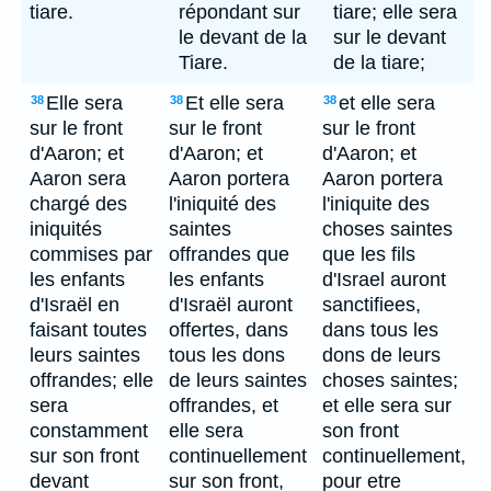
tiare.
répondant sur
tiare; elle sera
le devant de la
sur le devant
Tiare.
de la tiare;
Elle sera
Et elle sera
et elle sera
38
38
38
sur le front
sur le front
sur le front
d'Aaron; et
d'Aaron; et
d'Aaron; et
Aaron sera
Aaron portera
Aaron portera
chargé des
l'iniquité des
l'iniquite des
iniquités
saintes
choses saintes
commises par
offrandes que
que les fils
les enfants
les enfants
d'Israel auront
d'Israël en
d'Israël auront
sanctifiees,
faisant toutes
offertes, dans
dans tous les
leurs saintes
tous les dons
dons de leurs
offrandes; elle
de leurs saintes
choses saintes;
sera
offrandes, et
et elle sera sur
constamment
elle sera
son front
sur son front
continuellement
continuellement,
devant
sur son front,
pour etre