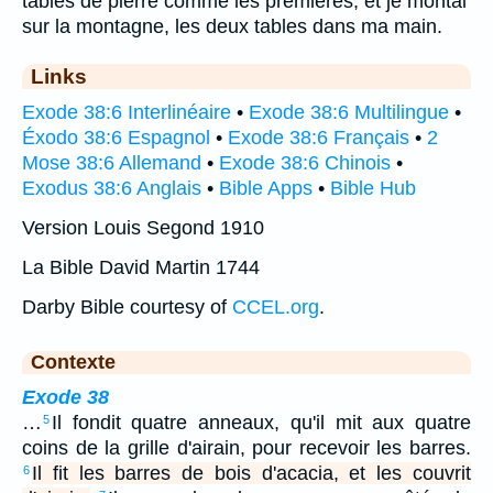
tables de pierre comme les premières, et je montai
sur la montagne, les deux tables dans ma main.
Links
Exode 38:6 Interlinéaire
•
Exode 38:6 Multilingue
•
Éxodo 38:6 Espagnol
•
Exode 38:6 Français
•
2
Mose 38:6 Allemand
•
Exode 38:6 Chinois
•
Exodus 38:6 Anglais
•
Bible Apps
•
Bible Hub
Version Louis Segond 1910
La Bible David Martin 1744
Darby Bible courtesy of
CCEL.org
.
Contexte
Exode 38
…
Il fondit quatre anneaux, qu'il mit aux quatre
5
coins de la grille d'airain, pour recevoir les barres.
Il fit les barres de bois d'acacia, et les couvrit
6