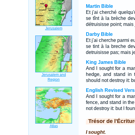
Martin Bible
Et j'ai cherché quelqu'u
se tînt à la brèche de
détruisisse point; mais 
Darby Bible
Et j'ai cherche parmi e
se tint à la breche de
detruisisse pas; mais je
King James Bible
And I sought for a ma
hedge, and stand in t
should not destroy it: b
English Revised Vers
And I sought for a ma
fence, and stand in the
not destroy it: but I fo
Trésor de l'Écritur
I sought.