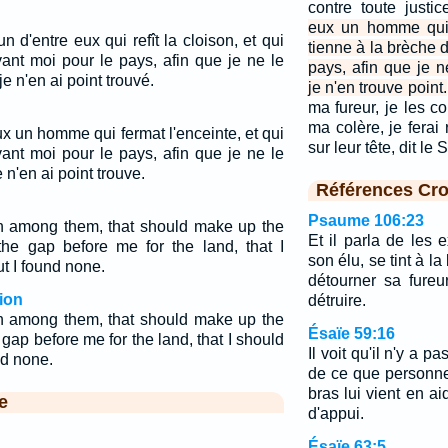
contre toute justi
eux un homme qui 
n d'entre eux qui refît la cloison, et qui
tienne à la brèche 
vant moi pour le pays, afin que je ne le
pays, afin que je n
je n'en ai point trouvé.
je n'en trouve point.
ma fureur, je les c
ma colère, je ferai
ux un homme qui fermat l'enceinte, et qui
sur leur tête, dit le 
vant moi pour le pays, afin que je ne le
 n'en ai point trouve.
Références Cro
Psaume 106:23
n among them, that should make up the
Et il parla de les 
he gap before me for the land, that I
son élu, se tint à l
ut I found none.
détourner sa fureu
ion
détruire.
n among them, that should make up the
Ésaïe 59:16
 gap before me for the land, that I should
Il voit qu'il n'y a 
und none.
de ce que personne
bras lui vient en aid
e
d'appui.
Ésaïe 63:5