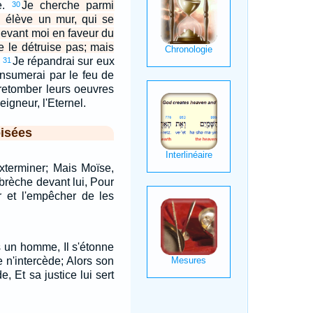
ce.
Je cherche parmi
30
élève un mur, qui se
devant moi en faveur du
e le détruise pas; mais
Je répandrai sur eux
31
onsumerai par le feu de
 retomber leurs oeuvres
Seigneur, l'Eternel.
isées
exterminer; Mais Moïse,
a brèche devant lui, Pour
r et l'empêcher de les
pas un homme, Il s'étonne
 n'intercède; Alors son
e, Et sa justice lui sert