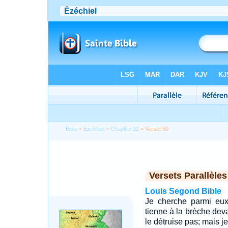
Bible
>
Ézéchiel
>
Chapitre 22
> Verset 30
Versets Parallèles
Louis Segond Bible
Je cherche parmi eu
tienne à la brèche deva
le détruise pas; mais je