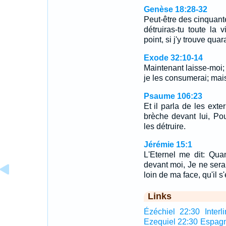
Genèse 18:28-32
Peut-être des cinquante
détruiras-tu toute la v
point, si j'y trouve qua
Exode 32:10-14
Maintenant laisse-moi;
je les consumerai; mais
Psaume 106:23
Et il parla de les exte
brèche devant lui, Po
les détruire.
Jérémie 15:1
L'Eternel me dit: Qu
devant moi, Je ne sera
loin de ma face, qu'il s'
Links
Ézéchiel 22:30 Interli
Ezequiel 22:30 Espag