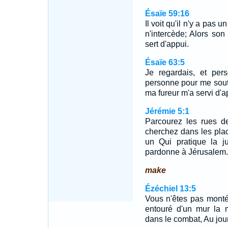
Ésaïe 59:16
Il voit qu'il n'y a pas
n'intercède; Alors son 
sert d'appui.
Ésaïe 63:5
Je regardais, et pers
personne pour me soute
ma fureur m'a servi d'a
Jérémie 5:1
Parcourez les rues d
cherchez dans les place
un Qui pratique la ju
pardonne à Jérusalem.
make
Ézéchiel 13:5
Vous n'êtes pas monté
entouré d'un mur la 
dans le combat, Au jour