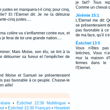
je fait? Tous rep
Comme un cheval qu
 justes en manquera-t-il cinq: pour cinq,
ille? Et l'Eternel dit: Je ne la détruirai
Jérémie 15:1
rante-cinq justes.…
L'Eternel me dit:
se présenteraient d
pas favorable à ce
 ma colère va s'enflammer contre eux, et
de ma face, qu'il s'e
 je ferai de toi une grande nation.…
Ézéchiel 13:5
Vous n'êtes pas
rminer; Mais Moïse, son élu, se tint à la
brèches, Vous n'a
ur détourner sa fureur et l'empêcher de
mur la maison d'I
fermes dans le 
l'Eternel.
and Moïse et Samuel se présenteraient
is pas favorable à ce peuple. Chasse-le
en aille!
néaire
•
Ézéchiel 22:30 Multilingue
•
nol
•
Ézéchiel 22:30 Français
•
Hesekiel