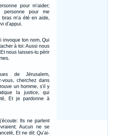
personne pour m'aider;
et personne pour me
n bras m'a été en aide,
vi d'appui.
ui invoque ton nom, Qui
ttacher à toi: Aussi nous
 Et nous laisses-tu périr
imes.
rues de Jérusalem,
z-vous, cherchez dans
 trouve un homme, s'il y
ique la justice, qui
rité, Et je pardonne à
 j'écoute: Ils ne parlent
vraient; Aucun ne se
ceté, Et ne dit: Qu'ai-