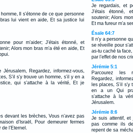
Je regardais, et 
J'étais étonné, 
 un homme, Il s'étonne de ce que personne
soutenir; Alors mo
bras lui vient en aide, Et sa justice lui
Et ma fureur m'a ser
Ésaïe 64:7
Il n'y a personne q
onne pour m'aider; J'étais étonné, et
se réveille pour s'a
nir; Alors mon bras m'a été en aide, Et
as-tu caché ta face,
ppui.
par l'effet de nos cr
Jérémie 5:1
e Jérusalem, Regardez, informez-vous,
Parcourez les 
s, S'il s'y trouve un homme, s'il y en a
Regardez, informe
stice, qui s'attache à la vérité, Et je
les places, S'il s'y
en a un Qui prat
s'attache à la vé
Jérusalem.
Jérémie 8:6
s devant les brèches, Vous n'avez pas
Je suis attentif, et
maison d'Israël, Pour demeurer fermes
pas comme ils de
 de l'Eternel.
repent de sa méchan