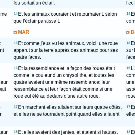
feu sortait un éclair.
l'ec
omme
Et les animaux couraient et retournaient, selon
Et
14
14
que l'éclair paraissait.
comm
MAR
D
t
Et comme j'eus vu les animaux, voici, une roue
Et
15
15
nt
apparut sur la terre auprès des animaux pour ses
sur 
quatre faces.
face
Et la ressemblance et la façon des roues était
L'
16
16
comme la couleur d'un chrysolithe, et toutes les
comm
leur
quatre avaient une même ressemblance; leur
une
ait
ressemblance et leur façon était comme si une
aspe
roue eût été au dedans d'une autre roue.
roue
e
En marchant elles allaient sur leurs quatre côtés,
En
17
17
r
et elles ne se tournaient point quand elles allaient.
elle
teur
Et elles avaient des jantes, et étaient si hautes,
Et
18
18