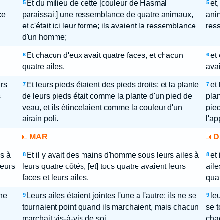
Et du milieu de cette [couleur de Hasmal
et
5
5
ce
paraissait] une ressemblance de quatre animaux,
anim
et c'était ici leur forme; ils avaient la ressemblance
res
d'un homme;
Et chacun d'eux avait quatre faces, et chacun
et
6
6
quatre ailes.
avai
urs
Et leurs pieds étaient des pieds droits; et la plante
et 
7
7
s
de leurs pieds était comme la plante d'un pied de
plan
veau, et ils étincelaient comme la couleur d'un
pied
airain poli.
l'ap
MAR
D
s à
Et il y avait des mains d'homme sous leurs ailes à
et
8
8
leurs
leurs quatre côtés; [et] tous quatre avaient leurs
aile
faces et leurs ailes.
quat
 ne
Leurs ailes étaient jointes l'une à l'autre; ils ne se
leu
9
9
n
tournaient point quand ils marchaient, mais chacun
se t
marchait vis-à-vis de soi.
chac