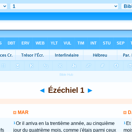
◄
Ézéchiel 1
►
MAR
D
Or il arriva en la trentième année, au cinquième
Et
1
1
fs
jour du quatrième mois, comme j'étais parmi ceux
mois