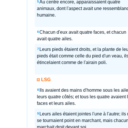
Au centre encore, apparaissaient quatre
5
animaux, dont l'aspect avait une ressemblan
humaine.
Chacun d'eux avait quatre faces, et chacun
6
avait quatre ailes.
Leurs pieds étaient droits, et la plante de le
7
pieds était comme celle du pied d'un veau, il
étincelaient comme de l'airain poli.
LSG
Ils avaient des mains d'homme sous les aile
8
leurs quatre côtés; et tous les quatre avaient 
faces et leurs ailes.
Leurs ailes étaient jointes l'une à l'autre; ils
9
se tournaient point en marchant, mais chacu
marchait droit devant soi.