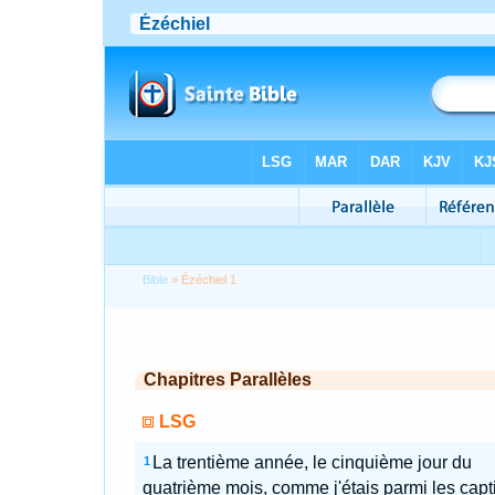
Bible
> Ézéchiel 1
Chapitres Parallèles
LSG
La trentième année, le cinquième jour du
1
quatrième mois, comme j'étais parmi les capti