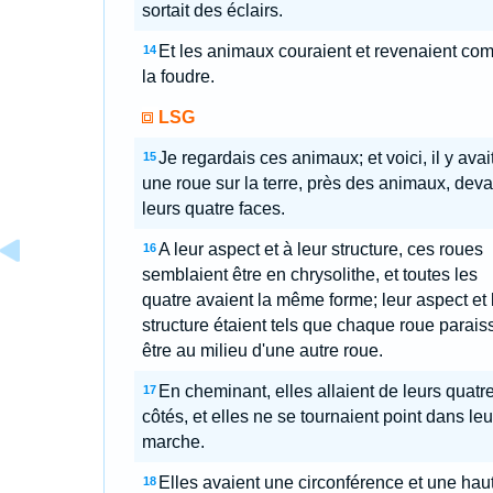
sortait des éclairs.
Et les animaux couraient et revenaient c
14
la foudre.
LSG
Je regardais ces animaux; et voici, il y avai
15
une roue sur la terre, près des animaux, deva
leurs quatre faces.
A leur aspect et à leur structure, ces roues
16
semblaient être en chrysolithe, et toutes les
quatre avaient la même forme; leur aspect et 
structure étaient tels que chaque roue paraiss
être au milieu d'une autre roue.
En cheminant, elles allaient de leurs quatr
17
côtés, et elles ne se tournaient point dans leu
marche.
Elles avaient une circonférence et une hau
18