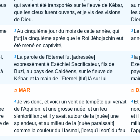
eus
qui avaient été transportés sur le fleuve de Kébar,
au m
que les cieux furent ouverts, et je vis des visions
les 
de Dieu.
Die
ème
Au cinquième jour du mois de cette année, qui
Le
2
2
[fut] la cinquième après que le Roi Jéhojachin eut
anne
été mené en captivité,
l,
La parole de l'Eternel fut [adressée]
la
3
3
expressément à Ezéchiel Sacrificateur, fils de
Ezec
là
Buzi, au pays des Caldéens, sur le fleuve de
pays
Kébar, et la main de l'Eternel [fut] là sur lui.
main
MAR
D
Je vis donc, et voici un vent de tempête qui venait
Et 
4
4
be
de l'Aquilon, et une grosse nuée, et un feu
nord
re
s'entortillant; et il y avait autour de la [nuée] une
et i
e de
splendeur, et au milieu de la [nuée paraissait]
mili
comme la couleur du Hasmal, [lorsqu'il sort] du feu.
l'ap