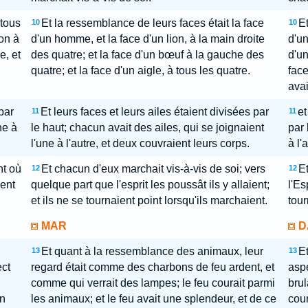
 tous
Et la ressemblance de leurs faces était la face
Et
10
10
on à
d'un homme, et la face d'un lion, à la main droite
d'un
e, et
des quatre; et la face d'un bœuf à la gauche des
d'un
quatre; et la face d'un aigle, à tous les quatre.
face
avai
par
Et leurs faces et leurs ailes étaient divisées par
et
11
11
ne à
le haut; chacun avait des ailes, qui se joignaient
par 
l'une à l'autre, et deux couvraient leurs corps.
à l'
nt où
Et chacun d'eux marchait vis-à-vis de soi; vers
Et
12
12
ient
quelque part que l'esprit les poussât ils y allaient;
l'Es
et ils ne se tournaient point lorsqu'ils marchaient.
tour
MAR
D
Et quant à la ressemblance des animaux, leur
E
13
13
ect
regard était comme des charbons de feu ardent, et
asp
comme qui verrait des lampes; le feu courait parmi
brul
en
les animaux; et le feu avait une splendeur, et de ce
cour