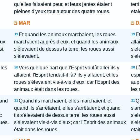
qu'elles faisaient peur, et leurs jantes étaient
terr
pleines d'yeux tout autour des quatre roues.
etai
MAR
D
Et quand les animaux marchaient, les roues
Et
19
19
aux
marchaient auprès d'eux; et quand les animaux
alla
si.
s'élevaient de dessus la terre, les roues aussi
s'el
s'élevaient.
s'el
 les
Vers quelque part que l'Esprit voulût aller ils y
Là
20
20
allaient; l'Esprit tendait-il là? ils y allaient, et les
espr
roues s'élevaient vis-à-vis d'eux; car l'Esprit des
aupr
animaux était dans les roues.
les 
uand
Quand ils marchaient, elles marchaient; et
Qu
21
21
quand ils s'arrêtaient, elles s'arrêtaient; et quand
s'ar
c
ils s'élevaient de dessus terre, les roues aussi
s'el
oues.
s'élevaient vis-à-vis d'eux; car l'Esprit des animaux
s'el
était dans les roues.
etai