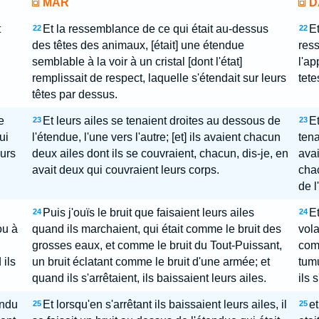
MAR
D
t
Et la ressemblance de ce qui était au-dessus
Et
22
22
des têtes des animaux, [était] une étendue
res
semblable à la voir à un cristal [dont l'état]
l'ap
remplissait de respect, laquelle s'étendait sur leurs
tete
têtes par dessus.
e
Et leurs ailes se tenaient droites au dessous de
Et
23
23
ui
l'étendue, l'une vers l'autre; [et] ils avaient chacun
tena
eurs
deux ailes dont ils se couvraient, chacun, dis-je, en
avai
avait deux qui couvraient leurs corps.
chac
de l
Puis j'ouïs le bruit que faisaient leurs ailes
Et
24
24
ou à
quand ils marchaient, qui était comme le bruit des
vola
grosses eaux, et comme le bruit du Tout-Puissant,
comm
ils
un bruit éclatant comme le bruit d'une armée; et
tum
quand ils s'arrêtaient, ils baissaient leurs ailes.
ils 
endu
Et lorsqu'en s'arrêtant ils baissaient leurs ailes, il
et
25
25