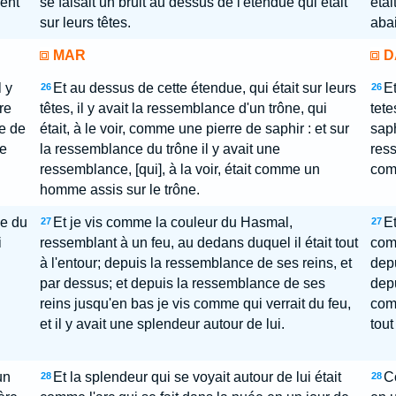
ient
se faisait un bruit au dessus de l'étendue qui était
etai
sur leurs têtes.
abai
MAR
D
l y
Et au dessus de cette étendue, qui était sur leurs
Et
26
26
re
têtes, il y avait la ressemblance d'un trône, qui
tete
me de
était, à le voir, comme une pierre de saphir : et sur
saph
e
la ressemblance du trône il y avait une
res
ressemblance, [qui], à la voir, était comme un
com
homme assis sur le trône.
me du
Et je vis comme la couleur du Hasmal,
Et
27
27
i
ressemblant à un feu, au dedans duquel il était tout
comm
à l'entour; depuis la ressemblance de ses reins, et
depu
par dessus; et depuis la ressemblance de ses
depu
reins jusqu'en bas je vis comme qui verrait du feu,
comm
et il y avait une splendeur autour de lui.
tout
un
Et la splendeur qui se voyait autour de lui était
Co
28
28