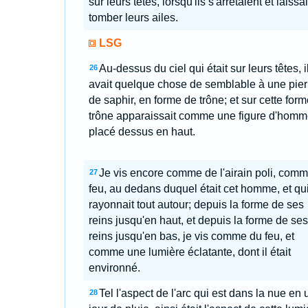
sur leurs têtes, lorsqu'ils s'arrêtaient et laissa
tomber leurs ailes.
LSG
Au-dessus du ciel qui était sur leurs têtes, i
26
avait quelque chose de semblable à une pier
de saphir, en forme de trône; et sur cette for
trône apparaissait comme une figure d'homm
placé dessus en haut.
Je vis encore comme de l'airain poli, com
27
feu, au dedans duquel était cet homme, et qu
rayonnait tout autour; depuis la forme de ses
reins jusqu'en haut, et depuis la forme de ses
reins jusqu'en bas, je vis comme du feu, et
comme une lumière éclatante, dont il était
environné.
Tel l'aspect de l'arc qui est dans la nue en 
28