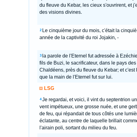
du fleuve du Kebar, les cieux s'ouvrirent, et j'
des visions divines.
Le cinquième jour du mois, c'était la cinqui
2
année de la captivité du roi Jojakin, -
la parole de l'Eternel fut adressée à Ezéchie
3
fils de Buzi, le sacrificateur, dans le pays des
Chaldéens, près du fleuve du Kebar; et c'est 
que la main de l'Eternel fut sur lui.
LSG
Je regardai, et voici, il vint du septentrion un
4
vent impétueux, une grosse nuée, et une ger
de feu, qui répandait de tous côtés une lumiè
éclatante, au centre de laquelle brillait comm
l'airain poli, sortant du milieu du feu.