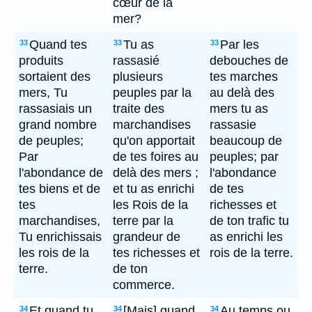
cœur de la
mer?
Quand tes
Tu as
Par les
33
33
33
produits
rassasié
debouches de
sortaient des
plusieurs
tes marches
mers, Tu
peuples par la
au delà des
rassasiais un
traite des
mers tu as
grand nombre
marchandises
rassasie
de peuples;
qu'on apportait
beaucoup de
Par
de tes foires au
peuples; par
l'abondance de
delà des mers ;
l'abondance
tes biens et de
et tu as enrichi
de tes
tes
les Rois de la
richesses et
marchandises,
terre par la
de ton trafic tu
Tu enrichissais
grandeur de
as enrichi les
les rois de la
tes richesses et
rois de la terre.
terre.
de ton
commerce.
Et quand tu
[Mais] quand
Au temps ou
34
34
34