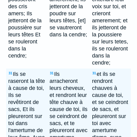
des cris
jetteront de la
voix sur toi, et
amers; Ils
poudre sur
crieront
jetteront de la
leurs têtes, [et]
amerement; et
poussière sur
se vautreront
ils jetteront de
leurs têtes Et
dans la cendre;
la poussiere
se rouleront
sur leurs tetes,
dans la
ils se rouleront
cendre;
dans la
cendre;
Ils se
Ils
et ils se
31
31
31
raseront la tête
arracheront
rendront
à cause de toi,
leurs cheveux,
chauves à
Ils se
et rendront leur
cause de toi,
revêtiront de
tête chauve à
et se ceindront
sacs, Et ils
cause de toi, ils
de sacs, et
pleureront sur
se ceindront de
pleureront sur
toi dans
sacs, et te
toi avec
l'amertume de
pleureront avec
amertume