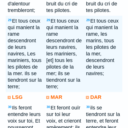
d'alentour
bruit du cri de
bruit du cri de
trembleront;
tes pilotes.
tes pilotes.
Et tous ceux
Et tous ceux
Et tous ceux
29
29
29
qui manient la
qui manient la
qui manient la
rame
rame
rame, les
descendront
descendront de
marins, tous
de leurs
leurs navires,
les pilotes de
navires, Les
les mariniers,
la mer,
mariniers, tous
[et] tous les
descendront
les pilotes de
pilotes de la
de leurs
la mer. Ils se
mer; ils se
navires;
tiendront sur la
tiendront sur la
terre;
terre;
LSG
MAR
DAR
Ils feront
Et feront ouïr
ils se
30
30
30
entendre leurs
sur toi leur
tiendront sur la
voix sur toi, Et
voix, et crieront
terre, et feront
pousseront
amèrement; ils
entendre leur