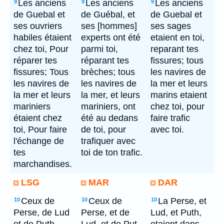
Les anciens
Les anciens
Les anciens
9
9
9
de Guebal et
de Guébal, et
de Guebal et
ses ouvriers
ses [hommes]
ses sages
habiles étaient
experts ont été
etaient en toi,
chez toi, Pour
parmi toi,
reparant tes
réparer tes
réparant tes
fissures; tous
fissures; Tous
brèches; tous
les navires de
les navires de
les navires de
la mer et leurs
la mer et leurs
la mer, et leurs
marins etaient
mariniers
mariniers, ont
chez toi, pour
étaient chez
été au dedans
faire trafic
toi, Pour faire
de toi, pour
avec toi.
l'échange de
trafiquer avec
tes
toi de ton trafic.
marchandises.
LSG
MAR
DAR
Ceux de
Ceux de
La Perse, et
10
10
10
Perse, de Lud
Perse, et de
Lud, et Puth,