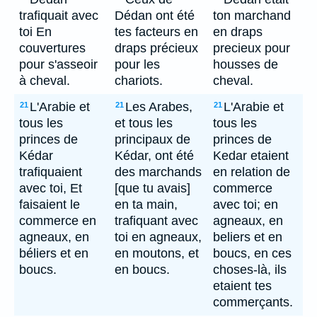
trafiquait avec
Dédan ont été
ton marchand
toi En
tes facteurs en
en draps
couvertures
draps précieux
precieux pour
pour s'asseoir
pour les
housses de
à cheval.
chariots.
cheval.
L'Arabie et
Les Arabes,
L'Arabie et
21
21
21
tous les
et tous les
tous les
princes de
principaux de
princes de
Kédar
Kédar, ont été
Kedar etaient
trafiquaient
des marchands
en relation de
avec toi, Et
[que tu avais]
commerce
faisaient le
en ta main,
avec toi; en
commerce en
trafiquant avec
agneaux, en
agneaux, en
toi en agneaux,
beliers et en
béliers et en
en moutons, et
boucs, en ces
boucs.
en boucs.
choses-là, ils
etaient tes
commerçants.