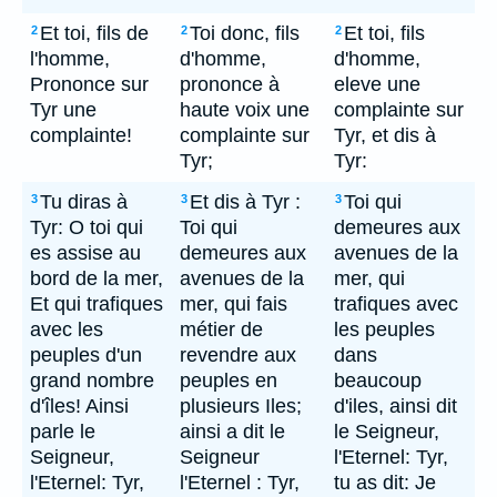
Et toi, fils de
Toi donc, fils
Et toi, fils
2
2
2
l'homme,
d'homme,
d'homme,
Prononce sur
prononce à
eleve une
Tyr une
haute voix une
complainte sur
complainte!
complainte sur
Tyr, et dis à
Tyr;
Tyr:
Tu diras à
Et dis à Tyr :
Toi qui
3
3
3
Tyr: O toi qui
Toi qui
demeures aux
es assise au
demeures aux
avenues de la
bord de la mer,
avenues de la
mer, qui
Et qui trafiques
mer, qui fais
trafiques avec
avec les
métier de
les peuples
peuples d'un
revendre aux
dans
grand nombre
peuples en
beaucoup
d'îles! Ainsi
plusieurs Iles;
d'iles, ainsi dit
parle le
ainsi a dit le
le Seigneur,
Seigneur,
Seigneur
l'Eternel: Tyr,
l'Eternel: Tyr,
l'Eternel : Tyr,
tu as dit: Je