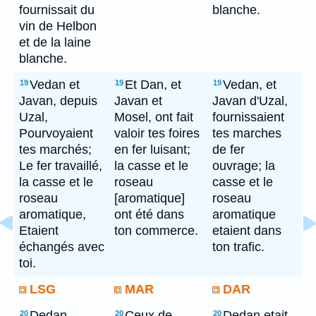
fournissait du
blanche.
vin de Helbon
et de la laine
blanche.
Vedan et
Et Dan, et
Vedan, et
19
19
19
Javan, depuis
Javan et
Javan d'Uzal,
Uzal,
Mosel, ont fait
fournissaient
Pourvoyaient
valoir tes foires
tes marches
tes marchés;
en fer luisant;
de fer
Le fer travaillé,
la casse et le
ouvrage; la
la casse et le
roseau
casse et le
roseau
[aromatique]
roseau
aromatique,
ont été dans
aromatique
Etaient
ton commerce.
etaient dans
échangés avec
ton trafic.
toi.
LSG
MAR
DAR
Dedan
Ceux de
Dedan etait
20
20
20