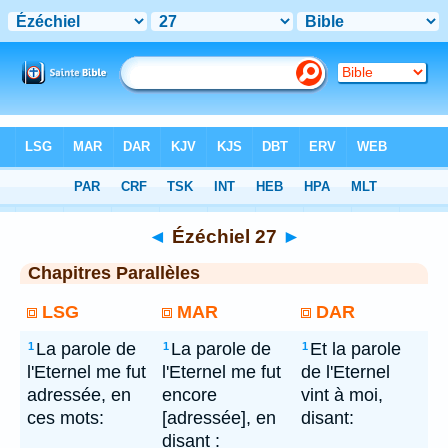
Bible
> Ézéchiel 27
◄
Ézéchiel 27
►
Chapitres Parallèles
LSG
MAR
DAR
La parole de
La parole de
Et la parole
1
1
1
l'Eternel me fut
l'Eternel me fut
de l'Eternel
adressée, en
encore
vint à moi,
ces mots:
[adressée], en
disant:
disant :