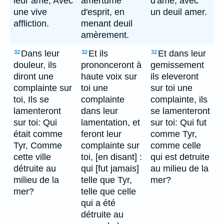
leur âme, Avec
amertume
d'ame, avec
une vive
d'esprit, en
un deuil amer.
affliction.
menant deuil
amèrement.
Dans leur
Et ils
Et dans leur
32
32
32
douleur, ils
prononceront à
gemissement
diront une
haute voix sur
ils eleveront
complainte sur
toi une
sur toi une
toi, Ils se
complainte
complainte, ils
lamenteront
dans leur
se lamenteront
sur toi: Qui
lamentation, et
sur toi: Qui fut
était comme
feront leur
comme Tyr,
Tyr, Comme
complainte sur
comme celle
cette ville
toi, [en disant] :
qui est detruite
détruite au
qui [fut jamais]
au milieu de la
milieu de la
telle que Tyr,
mer?
mer?
telle que celle
qui a été
détruite au