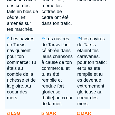
des cordes,
même les
faits en bois de
coffres de
cèdre, Et
cèdre ont été
amenés sur
dans ton trafic.
tes marchés.
Les navires
Les navires
Les navires
25
25
25
de Tarsis
de Tarsis t'ont
de Tarsis
naviguaient
célébrée dans
etaient tes
pour ton
leurs chansons
caravanes,
commerce; Tu
à cause de ton
pour ton trafic;
étais au
commerce, et
et tu as ete
comble de la
tu as été
remplie et tu
richesse et de
remplie et
es devenue
la gloire, Au
rendue fort
extremement
coeur des
glorieuse,
glorieuse au
mers.
[bâtie] au cœur
coeur des
de la mer.
mers.
LSG
MAR
DAR