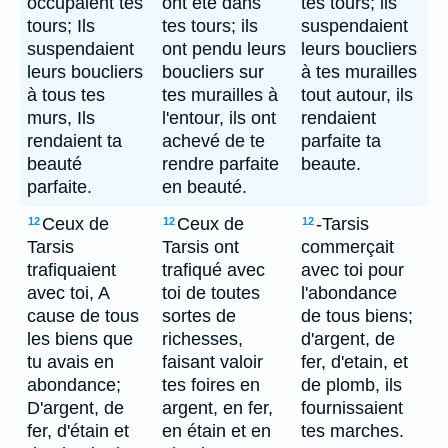
occupaient tes
ont été dans
tes tours; ils
tours; Ils
tes tours; ils
suspendaient
suspendaient
ont pendu leurs
leurs boucliers
leurs boucliers
boucliers sur
à tes murailles
à tous tes
tes murailles à
tout autour, ils
murs, Ils
l'entour, ils ont
rendaient
rendaient ta
achevé de te
parfaite ta
beauté
rendre parfaite
beaute.
parfaite.
en beauté.
Ceux de
Ceux de
-Tarsis
12
12
12
Tarsis
Tarsis ont
commerçait
trafiquaient
trafiqué avec
avec toi pour
avec toi, A
toi de toutes
l'abondance
cause de tous
sortes de
de tous biens;
les biens que
richesses,
d'argent, de
tu avais en
faisant valoir
fer, d'etain, et
abondance;
tes foires en
de plomb, ils
D'argent, de
argent, en fer,
fournissaient
fer, d'étain et
en étain et en
tes marches.