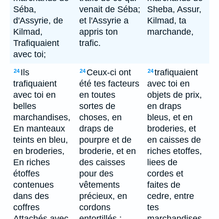
Séba,
venait de Séba;
Sheba, Assur,
d'Assyrie, de
et l'Assyrie a
Kilmad, ta
Kilmad,
appris ton
marchande,
Trafiquaient
trafic.
avec toi;
Ils
Ceux-ci ont
trafiquaient
24
24
24
trafiquaient
été tes facteurs
avec toi en
avec toi en
en toutes
objets de prix,
belles
sortes de
en draps
marchandises,
choses, en
bleus, et en
En manteaux
draps de
broderies, et
teints en bleu,
pourpre et de
en caisses de
en broderies,
broderie, et en
riches etoffes,
En riches
des caisses
liees de
étoffes
pour des
cordes et
contenues
vêtements
faites de
dans des
précieux, en
cedre, entre
coffres
cordons
tes
Attachés avec
entortillés ;
marchandises.