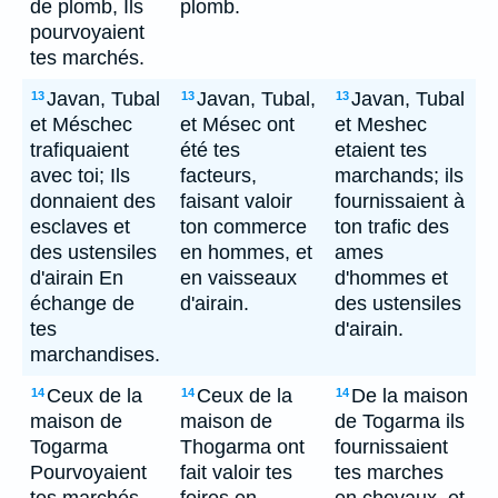
de plomb, Ils
plomb.
pourvoyaient
tes marchés.
Javan, Tubal
Javan, Tubal,
Javan, Tubal
13
13
13
et Méschec
et Mésec ont
et Meshec
trafiquaient
été tes
etaient tes
avec toi; Ils
facteurs,
marchands; ils
donnaient des
faisant valoir
fournissaient à
esclaves et
ton commerce
ton trafic des
des ustensiles
en hommes, et
ames
d'airain En
en vaisseaux
d'hommes et
échange de
d'airain.
des ustensiles
tes
d'airain.
marchandises.
Ceux de la
Ceux de la
De la maison
14
14
14
maison de
maison de
de Togarma ils
Togarma
Thogarma ont
fournissaient
Pourvoyaient
fait valoir tes
tes marches