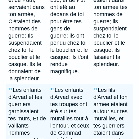
et de Puth,
Lud, et de Put
etaient dans
servaient dans
ont été au
ton armee tes
ton armée,
dedans de toi
hommes de
C'étaient des
pour être tes
guerre; ils
hommes de
gens de
suspendaient
guerre; Ils
guerre; ils ont
chez toi le
suspendaient
pendu chez toi
bouclier et le
chez toi le
le bouclier et le
casque, ils
bouclier et le
casque; ils t'ont
faisaient ta
casque, Ils te
rendue
splendeur.
donnaient de
magnifique.
la splendeur.
Les enfants
Les enfants
Les fils
11
11
11
d'Arvad et tes
d'Arvad avec
d'Arvad et ton
guerriers
tes troupes ont
armee etaient
garnissaient
été sur tes
autour sur tes
tes murs, Et de
murailles tout à
murailles, et
vaillants
l'entour, et ceux
tes guerriers
hommes
de Gammad
etaient dans