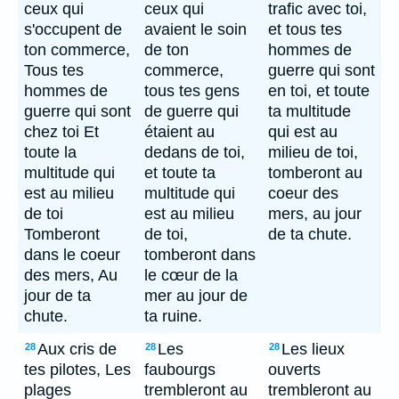
ceux qui
ceux qui
trafic avec toi,
s'occupent de
avaient le soin
et tous tes
ton commerce,
de ton
hommes de
Tous tes
commerce,
guerre qui sont
hommes de
tous tes gens
en toi, et toute
guerre qui sont
de guerre qui
ta multitude
chez toi Et
étaient au
qui est au
toute la
dedans de toi,
milieu de toi,
multitude qui
et toute ta
tomberont au
est au milieu
multitude qui
coeur des
de toi
est au milieu
mers, au jour
Tomberont
de toi,
de ta chute.
dans le coeur
tomberont dans
des mers, Au
le cœur de la
jour de ta
mer au jour de
chute.
ta ruine.
Aux cris de
Les
Les lieux
28
28
28
tes pilotes, Les
faubourgs
ouverts
plages
trembleront au
trembleront au