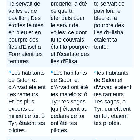
Te servait de
broderie, a été
te servait de
voiles et de
ce que tu
pavillon; le
pavillon; Des
étendais pour
bleu et la
étoffes teintes
te servir de
pourpre des
en bleu et en
voiles; ce dont
iles d'Elisha
pourpre des
tu te couvrais
etaient ta
îles d'Elischa
était la pourpre
tente;
Formaient tes
et l'écarlate des
tentures.
Iles d'Elisa.
Les habitants
Les habitants
les habitants
8
8
8
de Sidon et
de Sidon et
de Sidon et
d'Arvad étaient
d'Arvad ont été
d'Arvad etaient
tes rameurs,
tes matelots; ô
tes rameurs.
Et les plus
Tyr! tes sages
Tes sages, o
experts du
[qui] étaient au
Tyr, qui etaient
milieu de toi, ô
dedans de toi
en toi, etaient
Tyr, étaient tes
ont été tes
tes pilotes.
pilotes.
pilotes.