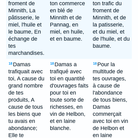
froment de
ton commerce
ton trafic du
Minnith, La
en blé de
froment de
pâtisserie, le
Minnith et de
Minnith, et de
miel, l'huile et
Pannag, en
la patisserie,
le baume, En
miel, en huile,
et du miel, et
échange de
et en baume.
de l'huile, et du
tes
baume.
marchandises.
Damas
Damas a
Pour la
18
18
18
trafiquait avec
trafiqué avec
multitude de
toi, A cause du
toi en quantité
tes ouvrages,
grand nombre
d'ouvrages faits
à cause de
de tes
pour toi en
l'abondance
produits, A
toute sorte de
de tous biens,
cause de tous
richesses, en
Damas
les biens que
vin de Helbon,
commerçait
tu avais en
et en laine
avec toi en vin
abondance;
blanche.
de Helbon et
Elle te
en laine