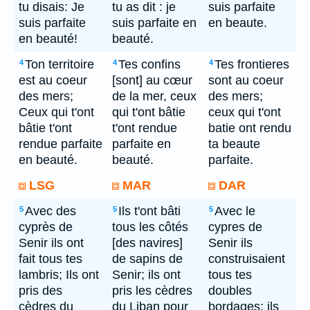
tu disais: Je
tu as dit : je
suis parfaite
suis parfaite
suis parfaite en
en beaute.
en beauté!
beauté.
Ton territoire
Tes confins
Tes frontieres
4
4
4
est au coeur
[sont] au cœur
sont au coeur
des mers;
de la mer, ceux
des mers;
Ceux qui t'ont
qui t'ont bâtie
ceux qui t'ont
bâtie t'ont
t'ont rendue
batie ont rendu
rendue parfaite
parfaite en
ta beaute
en beauté.
beauté.
parfaite.
LSG
MAR
DAR
Avec des
Ils t'ont bâti
Avec le
5
5
5
cyprès de
tous les côtés
cypres de
Senir ils ont
[des navires]
Senir ils
fait tous tes
de sapins de
construisaient
lambris; Ils ont
Senir; ils ont
tous tes
pris des
pris les cèdres
doubles
cèdres du
du Liban pour
bordages; ils