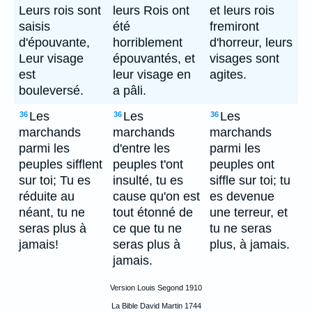
Leurs rois sont
leurs Rois ont
et leurs rois
saisis
été
fremiront
d'épouvante,
horriblement
d'horreur, leurs
Leur visage
épouvantés, et
visages sont
est
leur visage en
agites.
bouleversé.
a pâli.
Les
Les
Les
36
36
36
marchands
marchands
marchands
parmi les
d'entre les
parmi les
peuples sifflent
peuples t'ont
peuples ont
sur toi; Tu es
insulté, tu es
siffle sur toi; tu
réduite au
cause qu'on est
es devenue
néant, tu ne
tout étonné de
une terreur, et
seras plus à
ce que tu ne
tu ne seras
jamais!
seras plus à
plus, à jamais.
jamais.
Version Louis Segond 1910
La Bible David Martin 1744