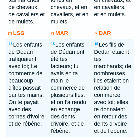
tes marchés
foires en
en chevaux, et
de chevaux,
chevaux, et en
en cavaliers,
de cavaliers et
cavaliers, et en
et en mulets.
de mulets.
mulets.
LSG
MAR
DAR
Les enfants
Les enfants
Les fils de
15
15
15
de Dedan
de Dédan ont
Dedan etaient
trafiquaient
été tes
tes
avec toi; Le
facteurs; tu
marchands; de
commerce de
avais en ta
nombreuses
beaucoup
main le
iles etaient en
d'îles passait
commerce de
relation de
par tes mains;
plusieurs Iles;
commerce
On te payait
et on t'a rendu
avec toi; elles
avec des
en échange
te donnaient
cornes d'ivoire
des dents
en retour des
et de l'ébène.
d'ivoire, et de
dents d'ivoire
l'ébène.
et de l'ebene.