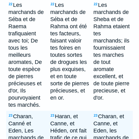
Les
Les
Les
22
22
22
marchands de
marchands de
marchands de
Séba et de
Séba et de
Sheba et de
Raema
Rahma ont été
Rahma etaient
trafiquaient
tes facteurs,
tes
avec toi; De
faisant valoir
marchands; ils
tous les
tes foires en
fournissaient
meilleurs
toutes sortes
tes marches
aromates, De
de drogues les
de tout
toute espèce
plus exquises,
aromate
de pierres
et en toute
excellent, et
précieuses et
sorte de pierres
de toute pierre
d'or, Ils
précieuses, et
precieuse, et
pourvoyaient
en or.
d'or.
tes marchés.
Charan,
Haran, et
Charan, et
23
23
23
Canné et
Canne, et
Canne, et
Eden, Les
Héden, ont fait
Eden, les
marchands de
trafic de ce qui
marchands de