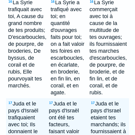
La Syrie
La Syrie a
La Syrie
16
16
16
trafiquait avec
trafiqué avec
commerçait
toi, A cause du
toi; en
avec toi à
grand nombre
quantité
cause de la
de tes produits;
d'ouvrages
multitude de
D'escarboucles,
faits pour toi;
tes ouvrages;
de pourpre, de
on a fait valoir
ils fournissaient
broderies, De
tes foires en
tes marches
byssus, de
escarboucles,
d'escarboucles,
corail et de
en écarlate,
de pourpre, de
rubis, Elle
en broderie,
broderie, et de
pourvoyait tes
en fin lin, en
fin lin, et de
marchés.
corail, et en
corail, et de
agate.
rubis.
Juda et le
Juda et le
Juda et le
17
17
17
pays d'Israël
pays d'Israël
pays d'Israel
trafiquaient
ont été tes
etaient tes
avec toi; Ils
facteurs,
marchands; ils
donnaient le
faisant valoir
fournissaient à