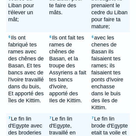
Liban pour
te faire des
prenaient le
t'élever un
mâts.
cedre du Liban
mât;
pour faire ta
mature;
Ils ont
Ils ont fait tes
avec les
6
6
6
fabriqué tes
rames de
chenes de
rames avec
chênes de
Basan ils
des chênes de
Basan, et la
faisaient tes
Basan, Et tes
troupe des
rames; ils
bancs avec de
Assyriens a fait
faisaient tes
l'ivoire travaillé
tes bancs
ponts d'ivoire
dans du buis,
d'ivoire,
enchasse
Et apporté des
apporté des
dans le buis
îles de Kittim.
Iles de Kittim.
des iles de
Kittim.
Le fin lin
Le fin lin
Le fin lin
7
7
7
d'Egypte avec
d'Egypte,
brode d'Egypte
des broderies
travaillé en
etait ta voile et