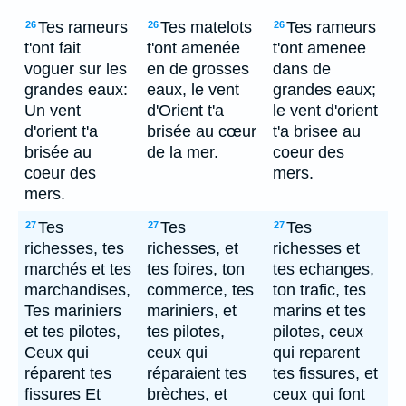
Tes rameurs
Tes matelots
Tes rameurs
26
26
26
t'ont fait
t'ont amenée
t'ont amenee
voguer sur les
en de grosses
dans de
grandes eaux:
eaux, le vent
grandes eaux;
Un vent
d'Orient t'a
le vent d'orient
d'orient t'a
brisée au cœur
t'a brisee au
brisée au
de la mer.
coeur des
coeur des
mers.
mers.
Tes
Tes
Tes
27
27
27
richesses, tes
richesses, et
richesses et
marchés et tes
tes foires, ton
tes echanges,
marchandises,
commerce, tes
ton trafic, tes
Tes mariniers
mariniers, et
marins et tes
et tes pilotes,
tes pilotes,
pilotes, ceux
Ceux qui
ceux qui
qui reparent
réparent tes
réparaient tes
tes fissures, et
fissures Et
brèches, et
ceux qui font