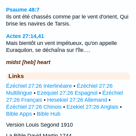
Psaume 48:7
Ils ont été chassés comme par le vent d'orient, Qui
brise les navires de Tarsis.
Actes 27:14,41
Mais bientôt un vent impétueux, qu'on appelle
Euraquilon, se déchaîna sur l'île.…
midst [heb] heart
Links
Ézéchiel 27:26 Interlinéaire
•
Ézéchiel 27:26
Multilingue
•
Ezequiel 27:26 Espagnol
•
Ézéchiel
27:26 Français
•
Hesekiel 27:26 Allemand
•
Ézéchiel 27:26 Chinois
•
Ezekiel 27:26 Anglais
•
Bible Apps
•
Bible Hub
Version Louis Segond 1910
La Bible David Martin 1744