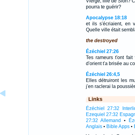
Vierge, fille de Sion? 
pourra te guérir?
Apocalypse 18:18
et ils s'écriaient, e
Quelle ville était sembl
the destroyed
Ézéchiel 27:26
Tes rameurs t'ont fai
d'orient t'a brisée au 
Ézéchiel 26:4,5
Elles détruiront les mu
j'en raclerai la poussiè
Links
Ézéchiel 27:32 Interli
Ezequiel 27:32 Espag
27:32 Allemand
•
Éz
Anglais
•
Bible Apps
•