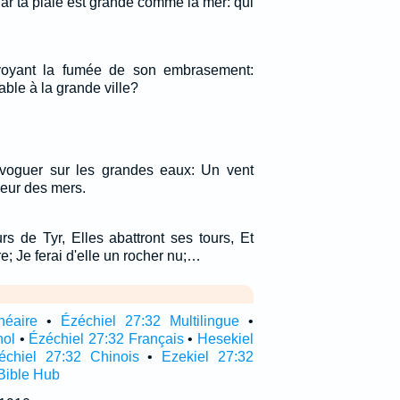
Car ta plaie est grande comme la mer: qui
n voyant la fumée de son embrasement:
able à la grande ville?
t voguer sur les grandes eaux: Un vent
coeur des mers.
rs de Tyr, Elles abattront ses tours, Et
re; Je ferai d'elle un rocher nu;…
néaire
•
Ézéchiel 27:32 Multilingue
•
nol
•
Ézéchiel 27:32 Français
•
Hesekiel
échiel 27:32 Chinois
•
Ezekiel 27:32
Bible Hub