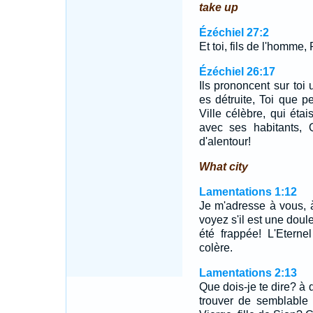
take up
Ézéchiel 27:2
Et toi, fils de l'homme
Ézéchiel 26:17
Ils prononcent sur toi 
es détruite, Toi que p
Ville célèbre, qui étai
avec ses habitants, Q
d'alentour!
What city
Lamentations 1:12
Je m'adresse à vous, 
voyez s'il est une doule
été frappée! L'Eterne
colère.
Lamentations 2:13
Que dois-je te dire? à 
trouver de semblable 