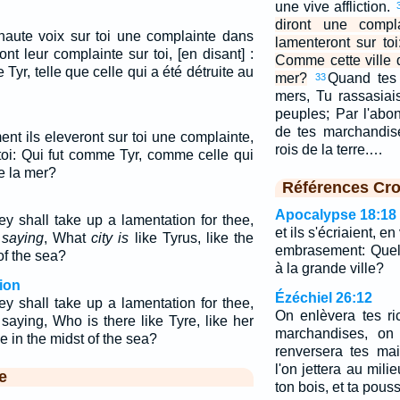
une vive affliction.
diront une compla
 haute voix sur toi une complainte dans
lamenteront sur to
ont leur complainte sur toi, [en disant] :
Comme cette ville d
e Tyr, telle que celle qui a été détruite au
mer?
Quand tes 
33
mers, Tu rassasia
peuples; Par l'abo
de tes marchandise
nt ils eleveront sur toi une complainte,
rois de la terre.…
 toi: Qui fut comme Tyr, comme celle qui
de la mer?
Références Cro
Apocalypse 18:18
ey shall take up a lamentation for thee,
et ils s'écriaient, 
,
saying
, What
city is
like Tyrus, like the
embrasement: Quell
of the sea?
à la grande ville?
ion
Ézéchiel 26:12
ey shall take up a lamentation for thee,
On enlèvera tes ri
saying, Who is there like Tyre, like her
marchandises, on 
ce in the midst of the sea?
renversera tes ma
l'on jettera au mili
e
ton bois, et ta pouss