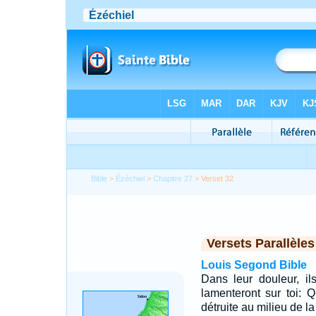
Bible
>
Ézéchiel
>
Chapitre 27
> Verset 32
Versets Parallèles
Louis Segond Bible
Dans leur douleur, il
lamenteront sur toi: 
détruite au milieu de l