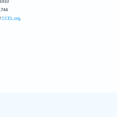
 1910
1744
f
CCEL.org
.