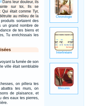
Dans leur douleur, ils
32
inte sur toi, Ils se
i: Qui était comme Tyr,
étruite au milieu de la
produits sortaient des
is un grand nombre de
ndance de tes biens et
s, Tu enrichissais les
isées
en voyant la fumée de son
e ville était semblable
chesses, on pillera tes
abattra tes murs, on
isons de plaisance, et
eu des eaux tes pierres,
ière.