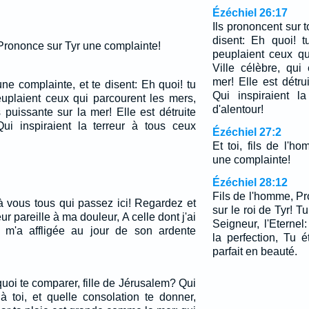
Ézéchiel 26:17
Ils prononcent sur t
disent: Eh quoi! t
, Prononce sur Tyr une complainte!
peuplaient ceux qu
Ville célèbre, qui
mer! Elle est détru
une complainte, et te disent: Eh quoi! tu
Qui inspiraient l
euplaient ceux qui parcourent les mers,
d'alentour!
s puissante sur la mer! Elle est détruite
ui inspiraient la terreur à tous ceux
Ézéchiel 27:2
Et toi, fils de l'
une complainte!
Ézéchiel 28:12
Fils de l'homme, P
à vous tous qui passez ici! Regardez et
sur le roi de Tyr! Tu
ur pareille à ma douleur, A celle dont j'ai
Seigneur, l'Eternel
l m'a affligée au jour de son ardente
la perfection, Tu 
parfait en beauté.
quoi te comparer, fille de Jérusalem? Qui
à toi, et quelle consolation te donner,