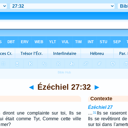
◄
Ézéchiel 27:32
►
Contexte
Ézéchiel 27
s diront une complainte sur toi, Ils se
…
Ils se raseront
31
Qui était comme Tyr, Comme cette ville
Ils se revêtiront de
a mer?
sur toi dans l'ame