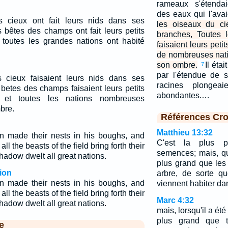
rameaux s'étendai
des eaux qui l'avai
 cieux ont fait leurs nids dans ses
les oiseaux du ci
s bêtes des champs ont fait leurs petits
branches, Toutes 
toutes les grandes nations ont habité
faisaient leurs pet
de nombreuses nati
son ombre.
Il éta
7
par l'étendue de 
 cieux faisaient leurs nids dans ses
racines plongea
 betes des champs faisaient leurs petits
abondantes.…
 et toutes les nations nombreuses
bre.
Références Cro
Matthieu 13:32
en made their nests in his boughs, and
C'est la plus p
ll the beasts of the field bring forth their
semences; mais, qu
hadow dwelt all great nations.
plus grand que les
ion
arbre, de sorte q
en made their nests in his boughs, and
viennent habiter da
ll the beasts of the field bring forth their
Marc 4:32
hadow dwelt all great nations.
mais, lorsqu'il a ét
plus grand que t
e