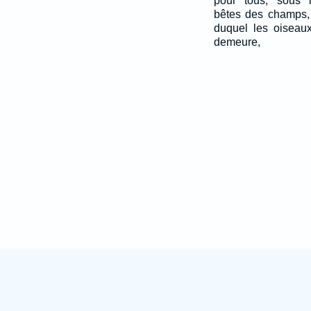
pour tous, sous l
bêtes des champs,
duquel les oiseaux
demeure,