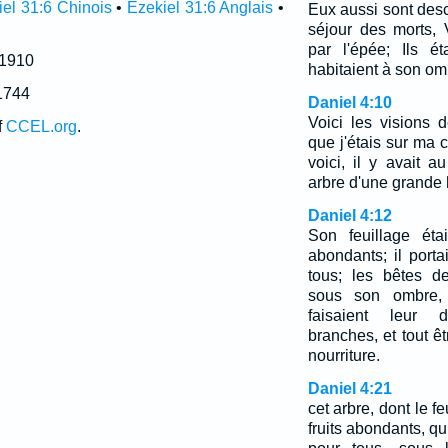
el 31:6 Chinois
•
Ezekiel 31:6 Anglais
•
Eux aussi sont des
séjour des morts, 
par l'épée; Ils é
 1910
habitaient à son om
1744
Daniel 4:10
Voici les visions 
f
CCEL.org
.
que j'étais sur ma 
voici, il y avait a
arbre d'une grande 
Daniel 4:12
Son feuillage éta
abondants; il porta
tous; les bêtes d
sous son ombre, 
faisaient leur
branches, et tout êtr
nourriture.
Daniel 4:21
cet arbre, dont le fe
fruits abondants, qui