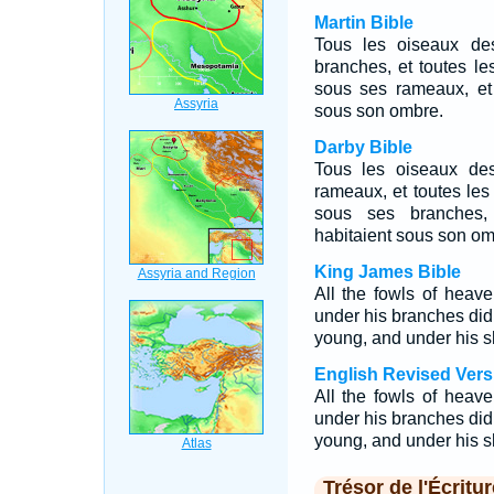
Martin Bible
Tous les oiseaux des
branches, et toutes le
sous ses rameaux, et 
sous son ombre.
Darby Bible
Tous les oiseaux des
rameaux, et toutes les
sous ses branches,
habitaient sous son om
King James Bible
All the fowls of heav
under his branches did a
young, and under his s
English Revised Vers
All the fowls of heav
under his branches did a
young, and under his s
Trésor de l'Écritur