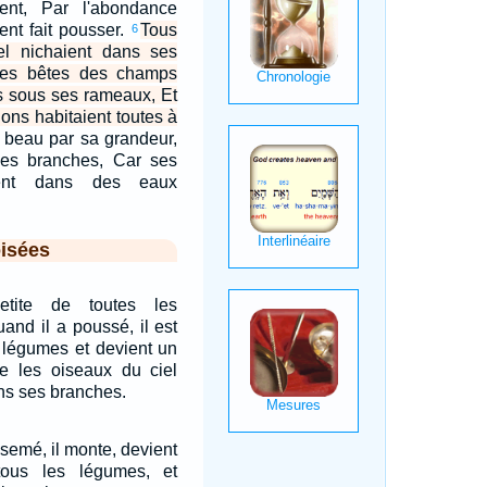
ent, Par l'abondance
ent fait pousser.
Tous
6
el nichaient dans ses
les bêtes des champs
its sous ses rameaux, Et
ons habitaient toutes à
it beau par sa grandeur,
ses branches, Car ses
ient dans des eaux
isées
etite de toutes les
and il a poussé, il est
 légumes et devient un
ue les oiseaux du ciel
ns ses branches.
é semé, il monte, devient
ous les légumes, et