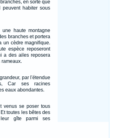
branches, en sorte que
l peuvent habiter sous
ur une haute montagne
a des branches et portera
dra un cèdre magnifique.
ute espèce reposeront
ui a des ailes reposera
s rameaux.
 grandeur, par l'étendue
s, Car ses racines
es eaux abondantes.
nt venus se poser tous
 Et toutes les bêtes des
leur gîte parmi ses