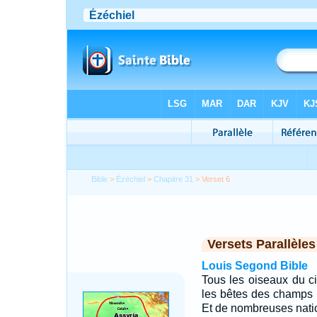
Bible
>
Ézéchiel
>
Chapitre 31
> Verset 6
Versets Parallèles
Louis Segond Bible
Tous les oiseaux du c
les bêtes des champs f
Et de nombreuses natio