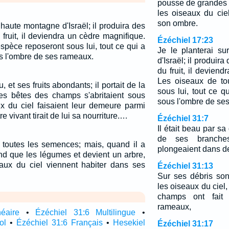
pousse de grandes 
les oiseaux du cie
son ombre.
 haute montagne d'Israël; il produira des
fruit, il deviendra un cèdre magnifique.
Ézéchiel 17:23
spèce reposeront sous lui, tout ce qui a
Je le planterai s
s l'ombre de ses rameaux.
d'Israël; il produir
du fruit, il devien
Les oiseaux de to
, et ses fruits abondants; il portait de la
sous lui, tout ce q
 les bêtes des champs s'abritaient sous
sous l'ombre de se
x du ciel faisaient leur demeure parmi
re vivant tirait de lui sa nourriture.…
Ézéchiel 31:7
Il était beau par sa
de ses branche
e toutes les semences; mais, quand il a
plongeaient dans d
and que les légumes et devient un arbre,
aux du ciel viennent habiter dans ses
Ézéchiel 31:13
Sur ses débris so
les oiseaux du ciel,
champs ont fait 
rameaux,
néaire
•
Ézéchiel 31:6 Multilingue
•
ol
•
Ézéchiel 31:6 Français
•
Hesekiel
Ézéchiel 31:17