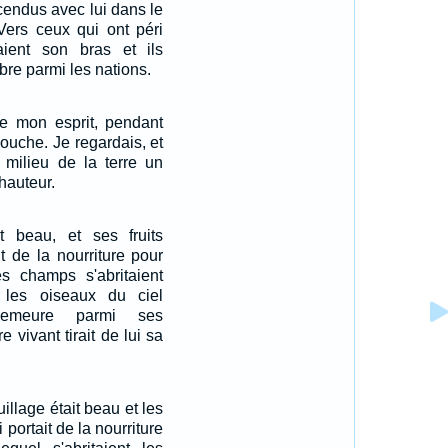
cendus avec lui dans le
Vers ceux qui ont péri
taient son bras et ils
bre parmi les nations.
de mon esprit, pendant
couche. Je regardais, et
u milieu de la terre un
hauteur.
it beau, et ses fruits
it de la nourriture pour
es champs s'abritaient
les oiseaux du ciel
 demeure parmi ses
e vivant tirait de lui sa
uillage était beau et les
 portait de la nourriture